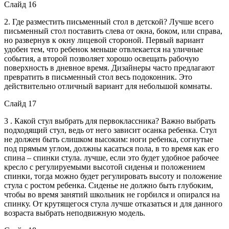
Слайд 16
2. Где разместить письменный стол в детской? Лучше всего
письменный стол поставить слева от окна, боком, или справа,
но развернув к окну лицевой стороной. Первый вариант
удобен тем, что ребенок меньше отвлекается на уличные
события, а второй позволяет хорошо освещать рабочую
поверхность в дневное время. Дизайнеры часто предлагают
превратить в письменный стол весь подоконник. Это
действительно отличный вариант для небольшой комнаты.
Слайд 17
3 . Какой стул выбрать для первоклассника? Важно выбрать
подходящий стул, ведь от него зависит осанка ребенка. Стул
не должен быть слишком высоким: ноги ребенка, согнутые
под прямым углом, должны касаться пола, в то время как его
спина – спинки стула. лучше, если это будет удобное рабочее
кресло с регулируемыми высотой сиденья и положением
спинки, тогда можно будет регулировать высоту и положение
стула с ростом ребенка. Сиденье не должно быть глубоким,
чтобы во время занятий школьник не горбился и опирался на
спинку. От крутящегося стула лучше отказаться и для данного
возраста выбрать неподвижную модель.