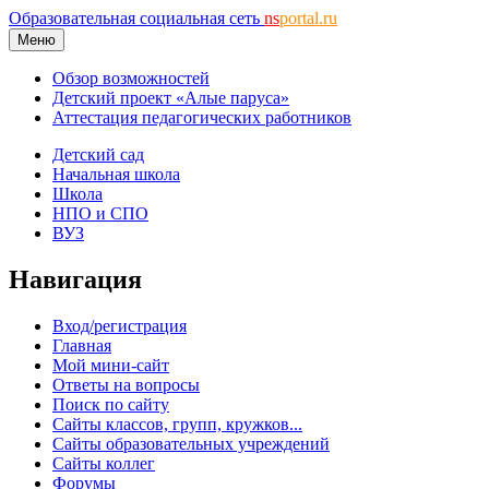
Образовательная социальная сеть
ns
portal.ru
Меню
Обзор возможностей
Детский проект «Алые паруса»
Аттестация педагогических работников
Детский сад
Начальная школа
Школа
НПО и СПО
ВУЗ
Навигация
Вход/регистрация
Главная
Мой мини-сайт
Ответы на вопросы
Поиск по сайту
Сайты классов, групп, кружков...
Сайты образовательных учреждений
Сайты коллег
Форумы