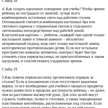
Слайд 18
4. Как создать идеальное освещение для учебы? Чтобы зрение
ребенка не пострадало от занятий, лучше всего
комбинировать источники света над рабочим столом.
Оптимальной считается комбинация настенных бра или
светового карниза с отраженным светом и отдельного
светильника непосредственно над рабочей зоной.
Классическая картина — ребенок, сидящий при одной только
настольной лампе в темной комнате – абсолютно
неправильный подход, ведь свет только настольной лампы
категорически противопоказан детям. Если все остальное
пространство комнаты затемнено, контраст будет быстро
утомлять глаза первоклассника, не приспособленных к таким
нагрузкам, и способствовать ухудшению зрения.
Слайд 19
5.Как помочь первокласснику организовать порядок за
столом? Если в письменном столе отсутствуют выкатные
ящики, то все необходимые для учебного процесса предметы
нужно разместить в пределах доступности ребенка – не далее,
чем на расстоянии вытянутой руки. Для этих целей могут
служить тумбочки, полки и стеллажи, а также передвижные
пластиковые контейнеры, расположенные под столом. Если
стол расположен около стены без окна, то на ней можно