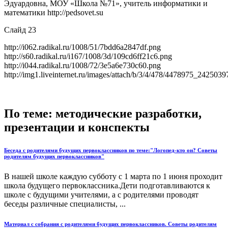
Эдуардовна, МОУ «Школа №71», учитель информатики и
математики http://pedsovet.su
Слайд 23
http://i062.radikal.ru/1008/51/7bdd6a2847df.png
http://s60.radikal.ru/i167/1008/3d/109cd6ff21c6.png
http://i044.radikal.ru/1008/72/3e5a6e730c60.png
http://img1.liveinternet.ru/images/attach/b/3/4/478/4478975_242503
По теме: методические разработки,
презентации и конспекты
Беседа с родителями будущих первоклассников по теме:"Логопед-кто он? Советы
родителям будущих первоклассников"
В нашей школе каждую субботу с 1 марта по 1 июня проходит
школа будущего первоклассника.Дети подготавливаются к
школе с будущими учителями, а с родителями проводят
беседы различные специалисты, ...
Материал с собрания с родителями будущих первоклассников. Советы родителям