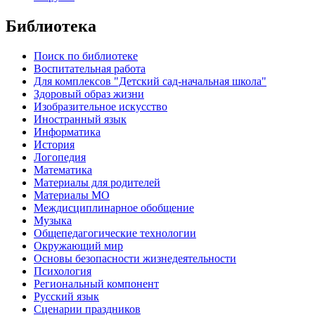
Библиотека
Поиск по библиотеке
Воспитательная работа
Для комплексов "Детский сад-начальная школа"
Здоровый образ жизни
Изобразительное искусство
Иностранный язык
Информатика
История
Логопедия
Математика
Материалы для родителей
Материалы МО
Междисциплинарное обобщение
Музыка
Общепедагогические технологии
Окружающий мир
Основы безопасности жизнедеятельности
Психология
Региональный компонент
Русский язык
Сценарии праздников