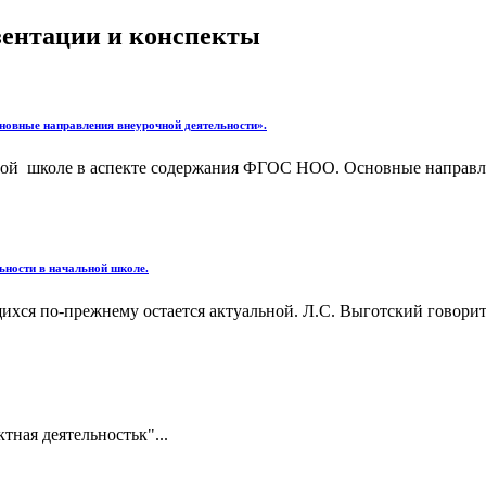
езентации и конспекты
новные направления внеурочной деятельности».
льной школе в аспекте содержания ФГОС НОО. Основные направл
ьности в начальной школе.
я по-прежнему остается актуальной. Л.С. Выготский говорит 
ная деятельностьк"...