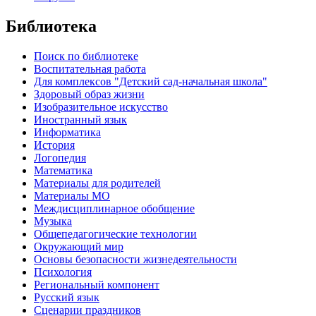
Библиотека
Поиск по библиотеке
Воспитательная работа
Для комплексов "Детский сад-начальная школа"
Здоровый образ жизни
Изобразительное искусство
Иностранный язык
Информатика
История
Логопедия
Математика
Материалы для родителей
Материалы МО
Междисциплинарное обобщение
Музыка
Общепедагогические технологии
Окружающий мир
Основы безопасности жизнедеятельности
Психология
Региональный компонент
Русский язык
Сценарии праздников