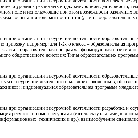
ния при организации внеурочной деятельности комплексные об
 третьего уровня в различных видах внеурочной деятельности; т
емном поле и использующие при этом возможности различных ви
амма воспитания толерантности и т.п.); Типы образовательных 
ния при организации внеурочной деятельности образовательные
ю привязку, например: для 1-2-го класса – образовательная про
о класса – образовательная программа, формирующая позитивное 
ьного общественного действия; Типы образовательных программ
ния при организации внеурочной деятельности образовательные
рамма внеурочной деятельности младших школьников; образоват
лассников); индивидуальная образовательная программа младшег
ия при организации внеурочной деятельности разработка и осу
ерация ресурсов и обмен ресурсами (интеллектуальными, кадро
 информационных, технических и др.); взаимообучение специали