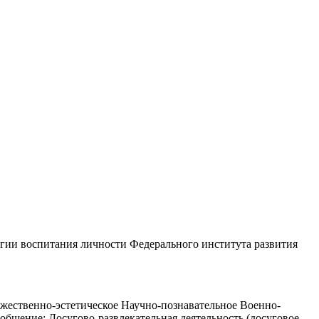
огии воспитания личности Федерального института развития
но-эстетическое Научно-познавательное Военно-
общение; Досугово-развлекательная деятельность (досуговое