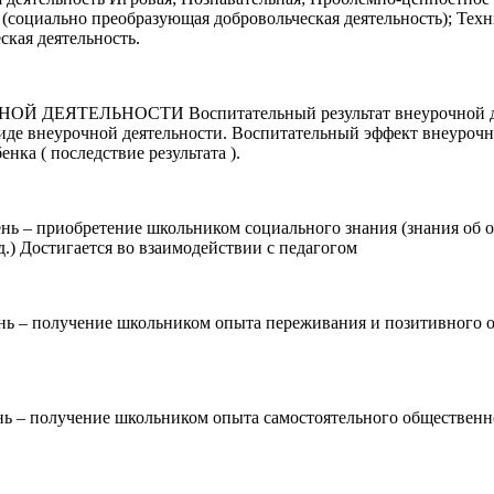
(социально преобразующая добровольческая деятельность); Техни
ская деятельность.
ЕЛЬНОСТИ Воспитательный результат внеурочной деятель
виде внеурочной деятельности. Воспитательный эффект внеурочн
нка ( последствие результата ).
обретение школьником социального знания (знания об общес
.) Достигается во взаимодействии с педагогом
лучение школьником опыта переживания и позитивного отно
учение школьником опыта самостоятельного общественного 