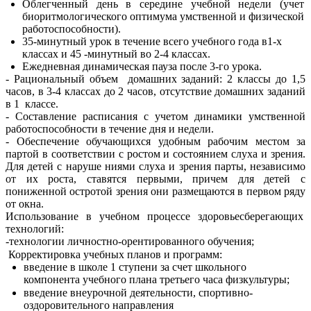
Облегченный день в середине учебной недели (учет
биоритмологического оптимума умственной и физической
работоспособности).
35-минутный урок в течение всего учебного года в1-х
классах и 45 -минутный во 2-4 классах.
Ежедневная динамическая пауза после 3-го урока.
- Рациональный объем домашних заданий: 2 классы до 1,5
часов, в 3-4 классах до 2 часов, отсутствие домашних заданий
в 1 классе.
- Составление расписания с учетом динамики умственной
работоспособности в течение дня и недели.
- Обеспечение обучающихся удобным рабочим местом за
партой в соответствии с ростом и состоянием слуха и зрения.
Для детей с наруше ниями слуха и зрения парты, независимо
от их роста, ставятся первыми, причем для детей с
пониженной остротой зрения они размещаются в первом ряду
от окна.
Использование в учебном процессе здоровьесберегающих
технологий:
-технологии личностно-орентированного обучения;
Корректировка учебных планов и программ:
введение в школе 1 ступени за счет школьного
компонента учебного плана третьего часа физкультуры;
введение внеурочной деятельности, спортивно-
оздоровительного направления