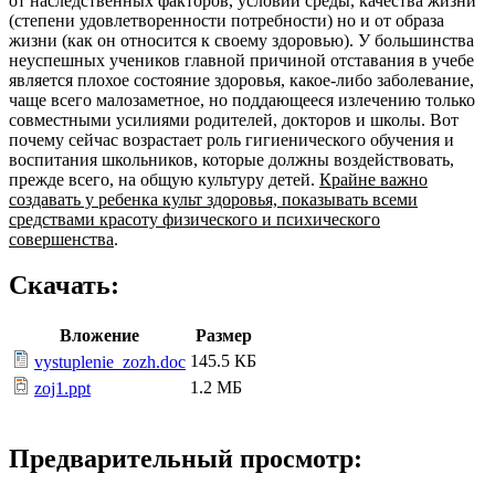
от наследственных факторов, условий среды, качества жизни
(степени удовлетворенности потребности) но и от образа
жизни (как он относится к своему здоровью). У большинства
неуспешных учеников главной причиной отставания в учебе
является плохое состояние здоровья, какое-либо заболевание,
чаще всего малозаметное, но поддающееся излечению только
совместными усилиями родителей, докторов и школы. Вот
почему сейчас возрастает роль гигиенического обучения и
воспитания школьников, которые должны воздействовать,
прежде всего, на общую культуру детей.
Крайне важно
создавать у ребенка культ здоровья, показывать всеми
средствами красоту физического и психического
совершенства
.
Скачать:
Вложение
Размер
145.5 КБ
vystuplenie_zozh.doc
1.2 МБ
zoj1.ppt
Предварительный просмотр: