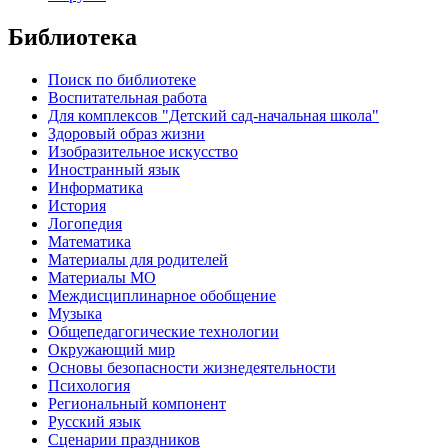
Библиотека
Поиск по библиотеке
Воспитательная работа
Для комплексов "Детский сад-начальная школа"
Здоровый образ жизни
Изобразительное искусство
Иностранный язык
Информатика
История
Логопедия
Математика
Материалы для родителей
Материалы МО
Междисциплинарное обобщение
Музыка
Общепедагогические технологии
Окружающий мир
Основы безопасности жизнедеятельности
Психология
Региональный компонент
Русский язык
Сценарии праздников