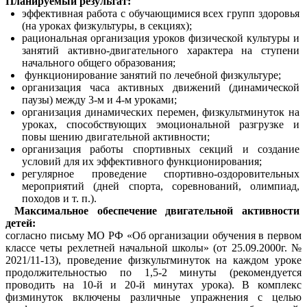
Планируемый результат:
эффективная работа с обучающимися всех групп здоровья
(на уроках физкультуры, в секциях);
рациональная организация уроков физической культуры и
занятий активно-двигательного характера на ступени
начального общего образования;
функционирование занятий по лечебной физкультуре;
организация часа активных движений (динамической
паузы) между 3-м и 4-м уроками;
организация динамических перемен, физкультминуток на
уроках, способствующих эмоциональной разгрузке и
повы шению двигательной активности;
организация работы спортивных секций и создание
условий для их эффективного функционирования;
регулярное проведение спортивно-оздоровительных
мероприятий (дней спорта, соревнований, олимпиад,
походов и т. п.).
Максимальное обеспечение двигательной активности
детей:
согласно письму МО РФ «Об организации обучения в первом
классе четы рехлетней начальной школы» (от 25.09.2000г. №
2021/11-13), проведение физкультминуток на каждом уроке
продолжительностью по 1,5-2 минуты (рекомендуется
проводить на 10-й и 20-й минутах урока). В комплекс
физминуток включены различные упражнения с целью