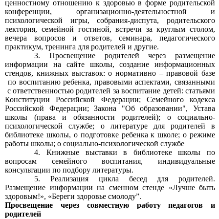
ценностному отношению к здоровью в форме родительской
конференции, организационно-деятельностной и
психологической игры, собрания-диспута, родительского
лектория, семейной гостиной, встречи за круглым столом,
вечера вопросов и ответов, семинара, педагогического
практикум, тренинга для родителей и другие.
Просвещение родителей через размещение
информации на сайте школы, создание информационных
стендов, книжных выставок: о нормативно – правовой базе
по воспитанию ребенка, правовыми аспектами, связанными
с ответственностью родителей за воспитание детей: статьями
Конституции Российской Федерации; Семейного кодекса
Российской Федерации; Закона "Об образовании", Устава
школы (права и обязанности родителей); о социально-
психологической службе; о литературе для родителей в
библиотеке школы, о подготовке ребенка к школе; о режиме
работы школы; о социально-психологической службе
Книжные выставки в библиотеке школы по
вопросам семейного воспитания,
индивидуальные
консультации по подбору литературы.
Реализация цикла бесед для родителей.
Размещение информации на сменном стенде
«Лучше быть
здоровым!», «Береги здоровье смолоду”.
Просвещение через совместную работу педагогов и
родителей