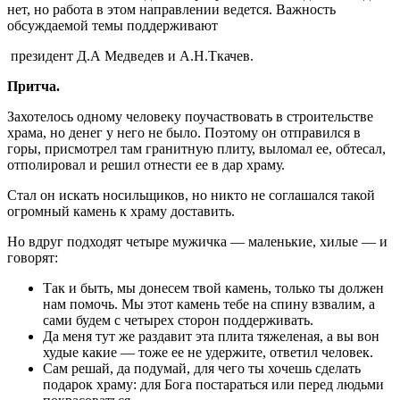
нет, но работа в этом направлении ведется. Важность
обсуждаемой темы поддерживают
президент Д.А Медведев и А.Н.Ткачев.
Притча.
Захотелось одному человеку поучаствовать в строительстве
храма, но денег у него не было. Поэтому он отправился в
горы, присмотрел там гранитную плиту, выломал ее, обтесал,
отполировал и решил отнести ее в дар храму.
Стал он искать носильщиков, но никто не соглашался такой
огромный камень к храму доставить.
Но вдруг подходят четыре мужичка — маленькие, хилые — и
говорят:
Так и быть, мы донесем твой камень, только ты должен
нам помочь. Мы этот камень тебе на спину взвалим, а
сами будем с четырех сторон поддерживать.
Да меня тут же раздавит эта плита тяжеленая, а вы вон
худые какие — тоже ее не удержите, ответил человек.
Сам решай, да подумай, для чего ты хочешь сделать
подарок храму: для Бога постараться или перед людьми