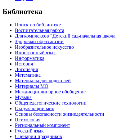
Библиотека
Поиск по библиотеке
Воспитательная работа
Для комплексов "Детский сад-начальная школа"
Здоровый образ жизни
Изобразительное искусство
Иностранный язык
Информатика
История
Логопедия
Математика
Материалы для родителей
Материалы МО
Междисциплинарное обобщение
Музыка
Общепедагогические технологии
Окружающий мир
Основы безопасности жизнедеятельности
Психология
Региональный компонент
Русский язык
Сценарии праздников