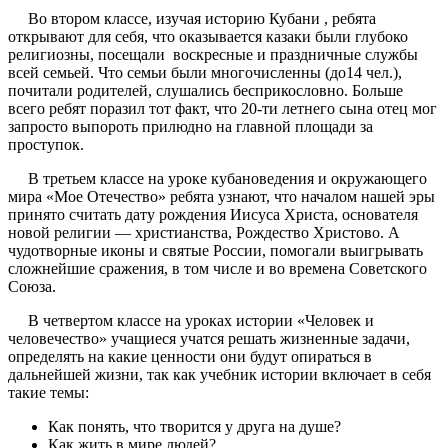
Во втором классе, изучая историю Кубани , ребята
открывают для себя, что оказывается казаки были глубоко
религиозны, посещали воскресные и праздничные службы
всей семьей. Что семьи были многочисленны (до14 чел.),
почитали родителей, слушались бесприкословно. Больше
всего ребят поразил тот факт, что 20-ти летнего сына отец мог
запросто выпороть прилюдно на главной площади за
проступок.
В третьем классе на уроке кубановедения и окружающего
мира «Мое Отечество» ребята узнают, что началом нашей эры
принято считать дату рождения Иисуса Христа, основателя
новой религии — христианства, Рождество Христово. А
чудотворные иконы и святые России, помогали выигрывать
сложнейшие сражения, в том числе и во времена Советского
Союза.
В четвертом классе на уроках истории «Человек и
человечество» учащиеся учатся решать жизненные задачи,
определять на какие ценности они будут опираться в
дальнейшей жизни, так как учебник истории включает в себя
такие темы:
Как понять, что творится у друга на душе?
Как жить в мире людей?