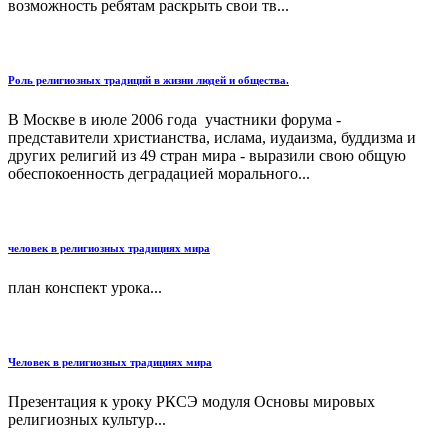
возможность ребятам раскрыть свои тв...
Роль религиозных традиций в жизни людей и общества.
В Москве в июле 2006 года участники форума -
представители христианства, ислама, иудаизма, буддизма и
других религий из 49 стран мира - выразили свою общую
обеспокоенность деградацией морального...
человек в религиозных традициях мира
план конспект урока...
Человек в религиозных традициях мира
Презентация к уроку РКСЭ модуля Основы мировых
религиозных культур...