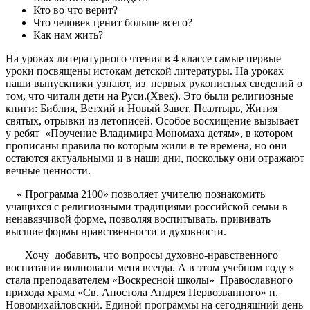
Кто во что верит?
Что человек ценит больше всего?
Как нам жить?
На уроках литературного чтения в 4 классе самые первые
уроки посвящены истокам детской литературы. На уроках
наши выпускники узнают, из первых рукописных сведений о
том, что читали дети на Руси.(Xвек). Это были религиозные
книги: Библия, Ветхий и Новый Завет, Псалтырь, Жития
святых, отрывки из летописей. Особое восхищение вызывает
у ребят «Поучение Владимира Мономаха детям», в котором
прописаны правила по которым жили в те времена, но они
остаются актуальными и в наши дни, поскольку они отражают
вечные ценности.
« Программа 2100» позволяет учителю познакомить
учащихся с религиозными традициями российской семьи в
ненавязчивой форме, позволяя воспитывать, прививать
высшие формы нравственности и духовности.
Хочу добавить, что вопросы духовно-нравственного
воспитания волновали меня всегда. А в этом учебном году я
стала преподавателем «Воскресной школы» Православного
прихода храма «Св. Апостола Андрея Первозванного» п.
Новомихайловский. Единой программы на сегодняшний день