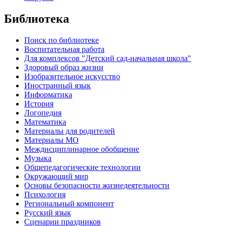
Библиотека
Поиск по библиотеке
Воспитательная работа
Для комплексов "Детский сад-начальная школа"
Здоровый образ жизни
Изобразительное искусство
Иностранный язык
Информатика
История
Логопедия
Математика
Материалы для родителей
Материалы МО
Междисциплинарное обобщение
Музыка
Общепедагогические технологии
Окружающий мир
Основы безопасности жизнедеятельности
Психология
Региональный компонент
Русский язык
Сценарии праздников