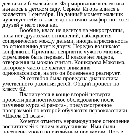
девочки и 6 мальчиков. Формирование коллектива
началось в детском саду. Серков Игорь влился в
коллектив 1 сентября. На данный момент мальчик
чувствует себя в классе достаточно комфортно, хотя
друзей у него пока нет.
Вообще, класс не делится на микрогруппы,
пока нет дружеских отношений, наблюдается
соперничество между детьми, иногда агрессивность
по отношению друг к другу. Нередко возникают
конфликты. Причины: неприятие чужого мнения,
стремление быть первым. В классе нет лидера,
отверженным можно считать Кошкарова Максима,
которому часто не хватает внимания
одноклассников, на это он болезненно реагирует.
29 сентября была проведена диагностика
умственного развития детей. Общий процент по
классу 62.
Планируется в конце второй четверти
провести диагностическое обследование после
изучения курса «Грамота», предусмотренное
программой по которой обучаются первоклассники
«Школа 21 века».
Хочется отметить неравнодушное отношение
воспитателей к своим выпускникам. Ими были
посещены уроки по различным предметам. После