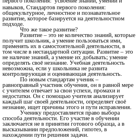
первого поколения:
усвоение знаний, умений и
навыков, Стандартов первого поколения:
общекультурное, личностное и познавательное
развитие, которое базируется на деятельностном
подходе.
Что же такое развитие?
Развитие – это не количество знаний, которые
получит школьник, а умение пользоваться ими,
применять их в самостоятельной деятельности, в
том числе в нестандартной ситуации. Развитие – это
не наличие знаний, а умение их добывать; умение
определять своё незнание. Учебная деятельность
невозможна, если у школьника не развита
контролирующая и оценивающая деятельность.
По новым стандартам ученик –
равноправный участник обучения, он в равной мере
с учителем отвечает за свои успехи, промахи и
недостатки. Он с помощью учителя анализирует
каждый шаг своей деятельности, определяет своё
незнание, ищет причины этого и пути исправления.
Ученику предоставляется право выбора
способа деятельности. Его участие в обучении
заключается не в принятии готового образца, а в
высказывании предположений, гипотез, в
нахождении пути решения задачи.