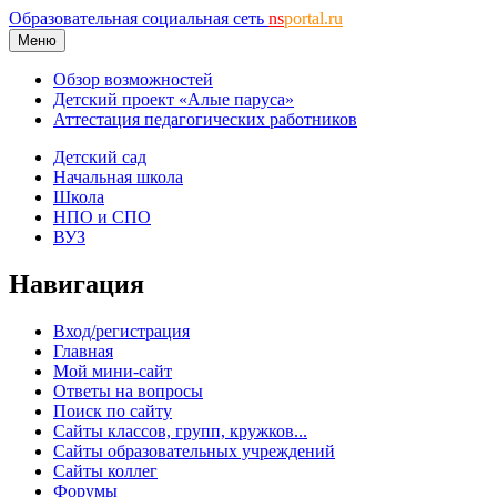
Образовательная социальная сеть
ns
portal.ru
Меню
Обзор возможностей
Детский проект «Алые паруса»
Аттестация педагогических работников
Детский сад
Начальная школа
Школа
НПО и СПО
ВУЗ
Навигация
Вход/регистрация
Главная
Мой мини-сайт
Ответы на вопросы
Поиск по сайту
Сайты классов, групп, кружков...
Сайты образовательных учреждений
Сайты коллег
Форумы