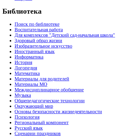
Библиотека
Поиск по библиотеке
Воспитательная работа
Для комплексов "Детский сад-начальная школа"
Здоровый образ жизни
Изобразительное искусство
Иностранный язык
Информатика
История
Логопедия
Математика
Материалы для родителей
Материалы МО
Междисциплинарное обобщение
Музыка
Общепедагогические технологии
Окружающий мир
Основы безопасности жизнедеятельности
Психология
Региональный компонент
Русский язык
Сценарии праздников