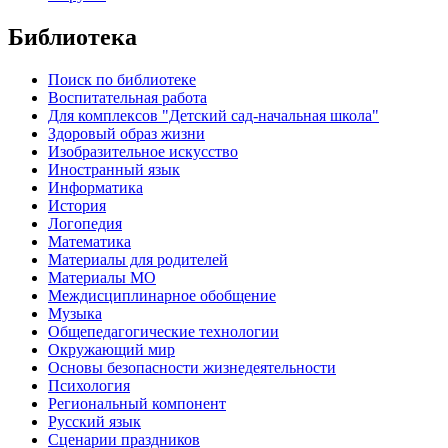
Библиотека
Поиск по библиотеке
Воспитательная работа
Для комплексов "Детский сад-начальная школа"
Здоровый образ жизни
Изобразительное искусство
Иностранный язык
Информатика
История
Логопедия
Математика
Материалы для родителей
Материалы МО
Междисциплинарное обобщение
Музыка
Общепедагогические технологии
Окружающий мир
Основы безопасности жизнедеятельности
Психология
Региональный компонент
Русский язык
Сценарии праздников