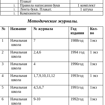
Плакат
Правила написания букв
1 комплект
Лента букв. Плакат.
1 штука
Компоненты
Методические журналы.
№
Название
№ журнала
Год
Кол-
издания
во
1
Начальная
7
1988год
1экз
школа
2
Начальная
2,4,6
1994 год
1 экз
школа
3
Начальная
4
1996год
1экз
школа
4
Начальная
1,7,9,10,11,12
1993год
1 экз
школа
5
Начальная
4,5,6,7
1991год
1экз
школа
6
Начальная
9-10
1992год
1экз
школа