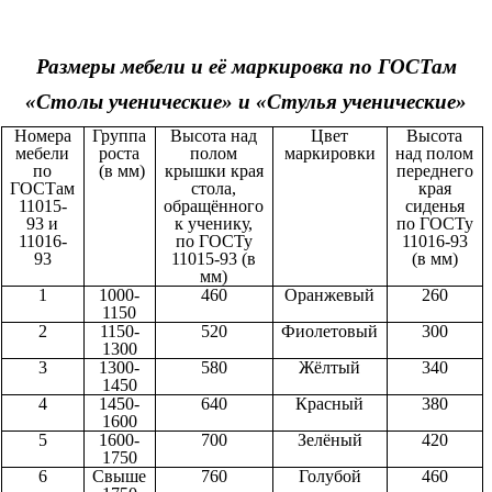
Размеры мебели и её маркировка по ГОСТам
«Столы ученические» и «Стулья ученические»
Номера
Группа
Высота над
Цвет
Высота
мебели
роста
полом
маркировки
над полом
по
(в мм)
крышки края
переднего
ГОСТам
стола,
края
11015-
обращённого
сиденья
93 и
к ученику,
по ГОСТу
11016-
по ГОСТу
11016-93
93
11015-93 (в
(в мм)
мм)
1
1000-
460
Оранжевый
260
1150
2
1150-
520
Фиолетовый
300
1300
3
1300-
580
Жёлтый
340
1450
4
1450-
640
Красный
380
1600
5
1600-
700
Зелёный
420
1750
6
Свыше
760
Голубой
460