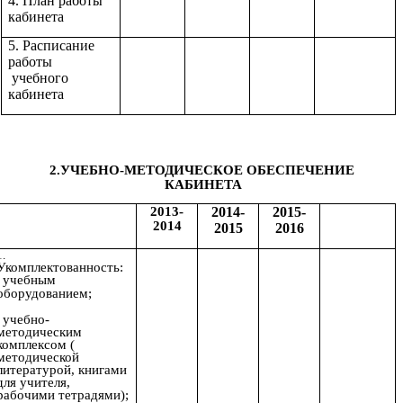
4. План работы
кабинета
5. Расписание
работы
учебного
кабинета
2.УЧЕБНО-МЕТОДИЧЕСКОЕ ОБЕСПЕЧЕНИЕ
КАБИНЕТА
2013-
2014-
2015-
2014
2015
2016
Укомплектованность:
учебным
оборудованием;
учебно-
методическим
комплексом (
методической
литературой, книгами
для учителя,
рабочими тетрадями);