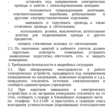
- оставлять под напряжением электрические
провода и кабели с неизолированными концами;
- пользоваться поврежденными розетками,
ответвительными коробками, рубильниками и
другими электроустановочными изделиями;
- завязывать и скручивать провода, а также
оттягивать провода и светильники;
- использовать ролики, выключатели, штепсельные
розетки для подвешивания одежды и других
предметов;
- снимать стеклянные колпаки со светильников.
2.5. По окончании занятий в кабинете учитель должен
тщательно осмотреть помещение, устранить
выявленные недостатки, обесточить сеть и закрыть
помещение.
3. Требования безопасности в аварийных ситуациях
3.1. При обнаружении неисправности в работе
электрических устройств, находящихся под напряжением
(повышенном их нагреваний, появлении искрения и т.д.),
немедленно отключить источник электропитания и
сообщить администрации учреждения.
3.2. При коротком замыкании в электрических
устройствах и их загорании немедленно отключить их от
сети, сообщить о пожаре в ближайшую пожарную часть
по телефону 9-2-13-09 и приступить к тушению очага
возгорания углекислотным (порошковым) огнетушителем