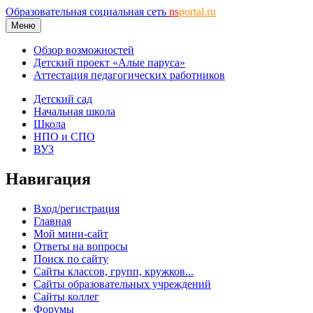
Образовательная социальная сеть
ns
portal.ru
Меню
Обзор возможностей
Детский проект «Алые паруса»
Аттестация педагогических работников
Детский сад
Начальная школа
Школа
НПО и СПО
ВУЗ
Навигация
Вход/регистрация
Главная
Мой мини-сайт
Ответы на вопросы
Поиск по сайту
Сайты классов, групп, кружков...
Сайты образовательных учреждений
Сайты коллег
Форумы