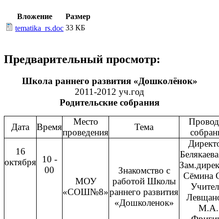
Вложение
Размер
33 КБ
tematika_rs.doc
Предварительный просмотр:
Школа раннего развития «Дошколёнок»
2011-2012 уч.год
Родительские собрания
Место
Провод
Дата
Время
Тема
проведения
собран
Директ
16
Белякаева
10 -
октября
Зам.дире
00
Знакомство с
Сёмина 
МОУ
работой Школы
Учител
«СОШ№8»
раннего развития
Левщан
«Дошколенок»
М.А.
Фриги