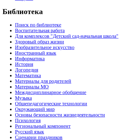
Библиотека
Поиск по библиотеке
Воспитательная работа
Для комплексов "Детский сад-начальная школа"
Здоровый образ жизни
Изобразительное искусство
Иностранный язык
Информатика
История
Логопедия
Математика
Материалы для родителей
Материалы МО
Междисциплинарное обобщение
Музыка
Общепедагогические технологии
Окружающий мир
Основы безопасности жизнедеятельности
Психология
Региональный компонент
Русский язык
Сценарии праздников