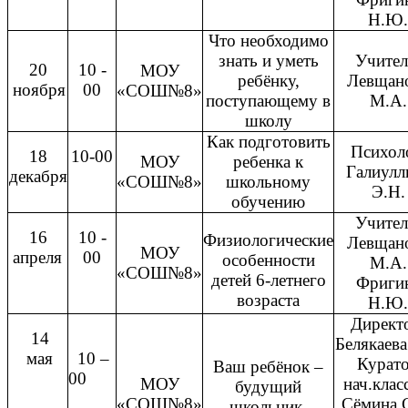
Н.Ю.
Что необходимо
знать и уметь
Учител
20
10 -
МОУ
ребёнку,
Левщан
ноября
00
«СОШ№8»
поступающему в
М.А.
школу
Как подготовить
Психол
18
10-00
МОУ
ребенка к
Галиулл
декабря
«СОШ№8»
школьному
Э.Н.
обучению
Учител
16
10 -
Физиологические
Левщан
МОУ
апреля
00
особенности
М.А.
«СОШ№8»
детей 6-летнего
Фриги
возраста
Н.Ю.
Директ
14
Белякаева
мая
10 –
Курат
Ваш ребёнок –
00
МОУ
нач.клас
будущий
«СОШ№8»
Сёмина 
школьник.