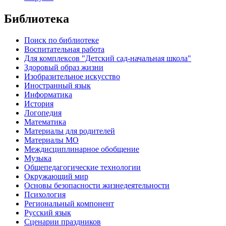
Библиотека
Поиск по библиотеке
Воспитательная работа
Для комплексов "Детский сад-начальная школа"
Здоровый образ жизни
Изобразительное искусство
Иностранный язык
Информатика
История
Логопедия
Математика
Материалы для родителей
Материалы МО
Междисциплинарное обобщение
Музыка
Общепедагогические технологии
Окружающий мир
Основы безопасности жизнедеятельности
Психология
Региональный компонент
Русский язык
Сценарии праздников