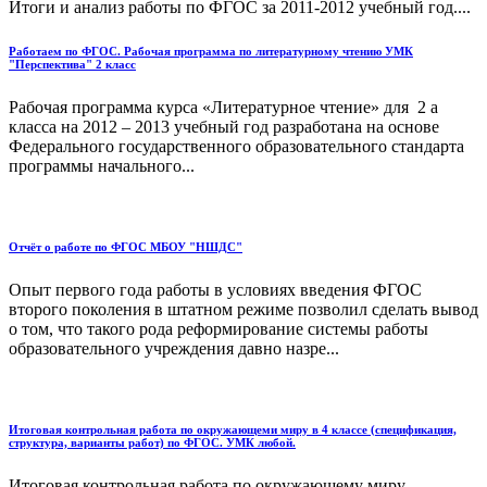
Итоги и анализ работы по ФГОС за 2011-2012 учебный год....
Работаем по ФГОС. Рабочая программа по литературному чтению УМК
"Перспектива" 2 класс
Рабочая программа курса «Литературное чтение» для 2 а
класса на 2012 – 2013 учебный год разработана на основе
Федерального государ­ственного образовательного стандарта
программы начального...
Отчёт о работе по ФГОС МБОУ "НШДС"
Опыт первого года работы в условиях введения ФГОС
второго поколения в штатном режиме позволил сделать вывод
о том, что такого рода реформирование системы работы
образовательного учреждения давно назре...
Итоговая контрольная работа по окружающеми миру в 4 классе (спецификация,
структура, варианты работ) по ФГОС. УМК любой.
Итоговая контрольная работа по окружающему миру