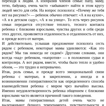
переходя к людям. А изобразив членов семьи: папу, маму,
тетю, бабушку, очень часто «забывают» найти в этом кругу
людей место для себя. На вопрос психолога: «Почему же тебя
нет на рисунке?» — ребенок обычно отвечает: «А я на кухне»,
«А я в детском саду», «А я на улице». То есть через рисунок
семьи передается отсутствие теплого, тесного контакта
ребенка с близкими взрослыми, чувства других и себя среди
этих других, проявляется отдаленность и отдаленность от них,
и прежде всего от матери.
И действительно, услышав предложение психолога сесть
рядом с ребенком, некоторые мамы удивляются: «Как это
рядом? Мы так никогда не сидим!» Другими словами, они
всегда «над» ребенком, «напротив» — в положении судьи и
контролера. А вот рядом, вместе, чтобы было тепло и удобно
обоим, — это трудно и непривычно.
Итак, роль семьи, и прежде всего эмоциональной связи
ребенка с матерью, в закреплении, а иногда и в
возникновении гиперактивности как определенного способа
взаимодействия ребенка с миром чрез вычайно высока.
Именно неудовлетворенность ребенка общением с близкими
взрослыми часто является причиной такого поведения.
Итак, мамы гиперактивных детей очень часто не
выдерживают бурного темперамента, чувствительности и