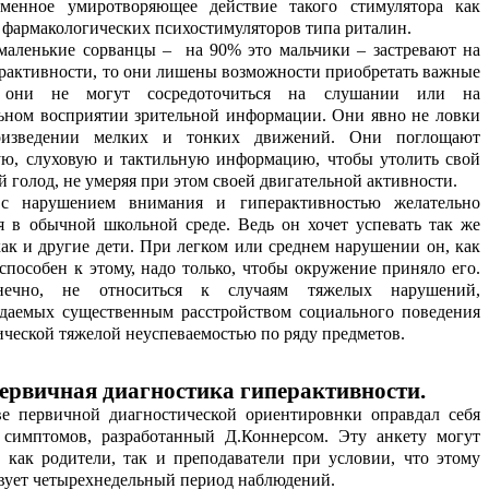
еменное умиротворяющее действие такого стимулятора как
и фармакологических психостимуляторов типа риталин.
маленькие сорванцы – на 90% это мальчики – застревают на
ерактивности, то они лишены возможности приобретать важные
 они не могут сосредоточиться на слушании или на
ьном восприятии зрительной информации. Они явно не ловки
оизведении мелких и тонких движений. Они поглощают
ую, слуховую и тактильную информацию, чтобы утолить свой
 голод, не умеряя при этом своей двигательной активности.
 с нарушением внимания и гиперактивностью желательно
ся в обычной школьной среде. Ведь он хочет успевать так же
как и другие дети. При легком или среднем нарушении он, как
способен к этому, надо только, чтобы окружение приняло его.
нечно, не относиться к случаям тяжелых нарушений,
даемых существенным расстройством социального поведения
ической тяжелой неуспеваемостью по ряду предметов.
ервичная диагностика гиперактивности.
ве первичной диагностической ориентировнки оправдал себя
 симптомов, разработанный Д.Коннерсом. Эту анкету могут
ь как родители, так и преподаватели при условии, что этому
вует четырехнедельный период наблюдений.