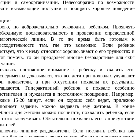
ляции и самоорганизации. Целесообразно по возможности
вать вызывающие поступки и поощрять хорошее поведение
ации:
рого, но доброжелательно руководить ребенком. Проявлять
обходимую последовательность в проведении определенной
дагогической линии. В то же время быть готовым к
исходительности там, где это возможно. Если ребенок
вствует, что к нему относятся хорошо, знают о его трудностях и
тят помочь, то он преодолеет многие безрадостные для скбя
туации.
оявлять постоянное внимание к ребенку и хвалить его.
сперименты доказывают, что все дети при похвалах улучшают
ои показатели, а при отсутствии похвалы их результаты
удшаются. Гиперактивный ребенок к похвале особенно
вствителен и нуждается в постоянном поощрении. Например,
ждые 15-20 минут, если он хорошо себя ведет, прилежно
полняет задание, можно выдавать ему жетоны. В конце
ебного дня жетоны можно посчитать, похвалить ребенка, если
 этого заслуживает. Обязательно похвалить его в присутствии
дителей.
ключить лишние раздражители. Если посадить ребенка как
жно ближе к учителю, рядом со спокойным одноклассником и