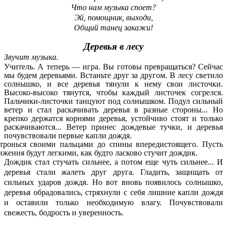
Что нам музыка споет?
Эй, помощник, выходи,
Общий танец закажи!
Деревья в лесу
Звучит музыка.
Учитель. А теперь — игра. Вы готовы превращаться? Сейчас
мы будем деревьями. Встаньте друг за другом. В лесу светило
солнышко, и все деревья тянули к нему свои листочки.
Высоко-высоко тянутся, чтобы каждый листочек согрелся.
Пальчики-листочки танцуют под солнышком. Подул сильный
ветер и стал раскачивать деревья в разные стороны... Но
крепко держатся корнями деревья, устойчиво стоят и только
раскачиваются... Ветер принес дождевые тучки, и деревья
почувствовали первые капли дождя.
тронься своими пальцами до спины впередистоящего. Пусть
ижения будут легкими, как будто ласково стучит дождик.
Дождик стал стучать сильнее, а потом еще чуть сильнее... И
деревья стали жалеть друг друга. Гладить, защищать от
сильных ударов дождя. Но вот вновь появилось солнышко,
деревья обрадовались, стряхнули с себя лишние капли дождя
и оставили только необходимую влагу. Почувствовали
свежесть, бодрость и уверенность.