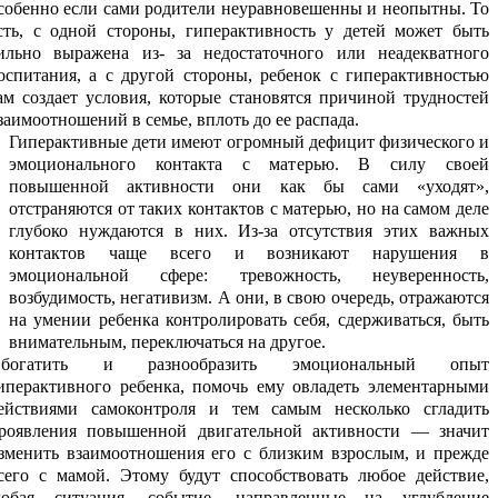
собенно если сами родители неуравновешенны и неопытны. То
сть, с одной стороны, гиперактивность у детей может быть
ильно выражена из- за недостаточного или неадекватного
оспитания, а с другой стороны, ребенок с гиперактивностью
ам создает условия, которые становятся причиной трудностей
заимоотношений в семье, вплоть до ее распада.
Гиперактивные дети имеют огромный дефицит физического и
эмоционального контакта с матерью. В силу своей
повышенной активности они как бы сами «уходят»,
отстраняются от таких контактов с матерью, но на самом деле
глубоко нуждаются в них. Из-за отсутствия этих важных
контактов чаще всего и возникают нарушения в
эмоциональной сфере: тревожность, неуверенность,
возбудимость, негативизм. А они, в свою очередь, отражаются
на умении ребенка контролировать себя, сдерживаться, быть
внимательным, переключаться на другое.
богатить и разнообразить эмоциональный опыт
иперактивного ребенка, помочь ему овладеть элементарными
ействиями самоконтроля и тем самым несколько сгладить
роявления повышенной двигательной активности — значит
зменить взаимоотношения его с близким взрослым, и прежде
сего с мамой. Этому будут способствовать любое действие,
юбая ситуация, событие, направленные на углубление