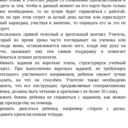
едить за тем, чтобы в данный момент на его парте было только
мое необходимое, то он лучше будет справляться с работой.
ли он при этом сотрет за целый день ластик или израсходует
лый карандаш, участвуя в занятиях, то порицать его за это не
едует.
пользовать прямой телесный и зрительный контакт. Учитель,
торый во время урока часто поглядывает на ученика или
оходя мимо, останавливается около него, кладя ему руку на
ечо, оказывает ему тем самым поддержку и помогает
биваться лучших результатов.
збивать задания на короткие этапы, структурируя учебный
оцесс. При выполнении коротких заданий, не требующих
ительного умственного напряжения, ребенок сможет лучше
казать, на что он способен. Учителю также необходимо
мнить, что все инструкции, предъявляемые гиперактивному
бенку, должны быть четкими и краткими ( не более 10 слов),
ижать боязнь ребенка не справиться с заданием, как можно
ще приходя ему на помощь.
зрешать двигаться ребенку, например: стирать с доски,
здавать одноклассникам тетради.