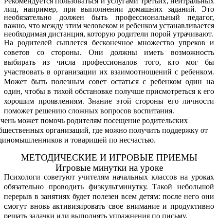
Рекомендуется пользоваться и услугами третьих, нейтральных
лиц, например, при выполнении домашних заданий. Это
необязательно должен быть профессиональный педагог,
важно, что между этим человеком и ребенком устанавливается
необходимая дистанция, которую родители порой утрачивают.
На родителей сыплется бесконечное множество упреков и
советов со стороны. Они должны иметь возможность
выбирать из числа профессионалов того, кто мог бы
участвовать в организации их взаимоотношений с ребенком.
Может быть полезным совет остаться с ребенком один на
один, чтобы в тихой обстановке получше присмотреться к его
хорошим проявлениям. Знание этой стороны его личности
поможет решению
сложных вопросов воспитания.
чень может помочь родителям посещение родительских
бщественных организаций, где можно получить поддержку от
диномышленников и товарищей по несчастью.
МЕТОДИЧЕСКИЕ И ИГРОВЫЕ ПРИЕМЫ
Игровые минутки на уроке
Психологи советуют учителям начальных классов на уроках
обязательно проводить физкультминутку. Такой небольшой
перерыв в занятиях будет полезен всем детям: после него они
смогут вновь активизировать свое внимание и продуктивно
решать задачки или выполнять упражнения по письму.