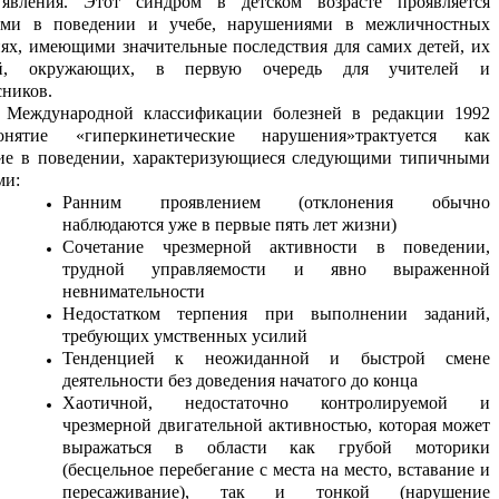
 явления. Этот синдром в детском возрасте проявляется
тями в поведении и учебе, нарушениями в межличностных
ях, имеющими значительные последствия для самих детей, их
ей, окружающих, в первую очередь для учителей и
сников.
 Международной классификации болезней в редакции 1992
нятие «гиперкинетические нарушения»трактуется как
ие в поведении, характеризующиеся следующими типичными
ми:
Ранним проявлением (отклонения обычно
наблюдаются уже в первые пять лет жизни)
Сочетание чрезмерной активности в поведении,
трудной управляемости и явно выраженной
невнимательности
Недостатком терпения при выполнении заданий,
требующих умственных усилий
Тенденцией к неожиданной и быстрой смене
деятельности без доведения начатого до конца
Хаотичной, недостаточно контролируемой и
чрезмерной двигательной активностью, которая может
выражаться в области как грубой моторики
(бесцельное перебегание с места на место, вставание и
пересаживание), так и тонкой (нарушение