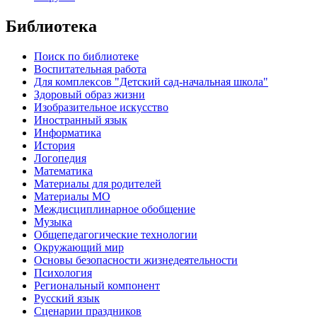
Библиотека
Поиск по библиотеке
Воспитательная работа
Для комплексов "Детский сад-начальная школа"
Здоровый образ жизни
Изобразительное искусство
Иностранный язык
Информатика
История
Логопедия
Математика
Материалы для родителей
Материалы МО
Междисциплинарное обобщение
Музыка
Общепедагогические технологии
Окружающий мир
Основы безопасности жизнедеятельности
Психология
Региональный компонент
Русский язык
Сценарии праздников