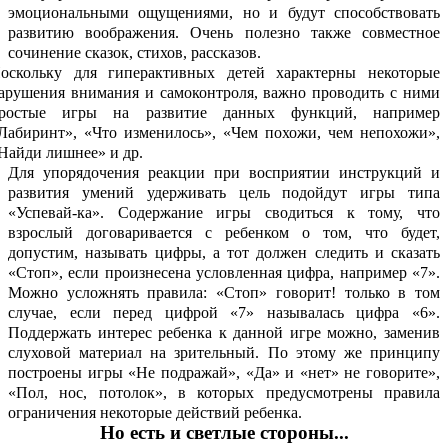
эмоциональными ощущениями, но и будут способствовать
развитию воображения. Очень полезно также совместное
сочинение сказок, стихов, рассказов.
оскольку для гиперактивных детей характерны некоторые
арушения внимания и самоконтроля, важно проводить с ними
ростые игры на развитие данных функций, например
Лабиринт», «Что изменилось», «Чем похожи, чем непохожи»,
Найди лишнее» и др.
Для упорядочения реакции при восприятии инструкций и
развития умений удерживать цель подойдут игры типа
«Успевай-ка». Содержание игры сводиться к тому, что
взрослый договаривается с ребенком о том, что будет,
допустим, называть цифры, а тот должен следить и сказать
«Стоп», если произнесена условленная цифра, например «7».
Можно усложнять правила: «Стоп» говорит! только в том
случае, если перед цифрой «7» называлась цифра «6».
Поддержать интерес ребенка к данной игре можно, заменив
слуховой материал на зрительный. По этому же принципу
построены игры «Не подражай», «Да» и «нет» не говорите»,
«Пол, нос, потолок», в которых предусмотрены правила
ограничения некоторые действий ребенка.
Но есть и светлые стороны...