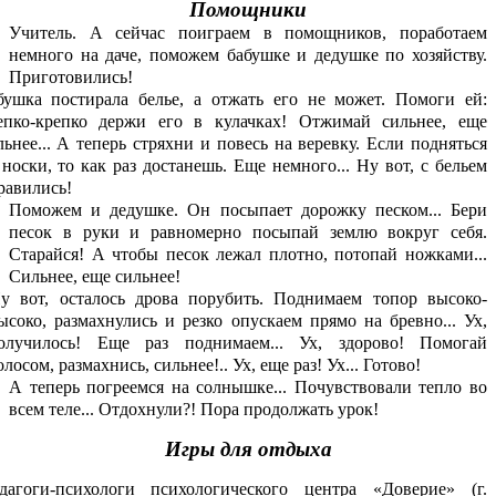
Помощники
Учитель. А сейчас поиграем в помощников, поработаем
немного на даче, поможем бабушке и дедушке по хозяйству.
Приготовились!
бушка постирала белье, а отжать его не может. Помоги ей:
епко-крепко держи его в кулачках! Отжимай сильнее, еще
льнее... А теперь стряхни и повесь на веревку. Если подняться
 носки, то как раз достанешь. Еще немного... Ну вот, с бельем
равились!
Поможем и дедушке. Он посыпает дорожку песком... Бери
песок в руки и равномерно посыпай землю вокруг себя.
Старайся! А чтобы песок лежал плотно, потопай ножками...
Сильнее, еще сильнее!
у вот, осталось дрова порубить. Поднимаем топор высоко-
ысоко, размахнулись и резко опускаем прямо на бревно... Ух,
oлучилось! Еще раз поднимаем... Ух, здорово! Помогай
олосом, размахнись, сильнее!.. Ух, еще раз! Ух... Готово!
А теперь погреемся на солнышке... Почувствовали тепло во
всем теле... Отдохнули?! Пора продолжать урок!
Игры для отдыха
дагоги-психологи психологического центра «Доверие» (г.