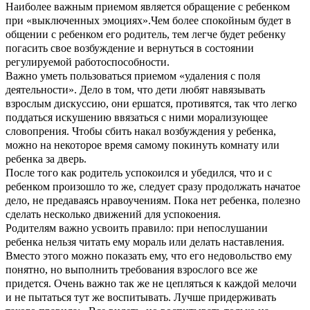
Наиболее важным приемом является обращение с ребенком
при «выключенных эмоциях».Чем более спокойным будет в
общении с ребенком его родитель, тем легче будет ребенку
погасить свое возбуждение и вернуться в состоянии
регулируемой работоспособности.
Важно уметь пользоваться приемом «удаления с поля
деятельности». Дело в том, что дети любят навязывать
взрослым дискуссию, они ершатся, противятся, так что легко
поддаться искушению ввязаться с ними морализующее
словопрения. Чтобы сбить накал возбуждения у ребенка,
можно на некоторое время самому покинуть комнату или
ребенка за дверь.
После того как родитель успокоился и убедился, что и с
ребенком произошло то же, следует сразу продолжать начатое
дело, не предаваясь нравоучениям. Пока нет ребенка, полезно
сделать несколько движений для успокоения.
Родителям важно усвоить правило: при непослушании
ребенка нельзя читать ему мораль или делать наставления.
Вместо этого можно показать ему, что его недовольство ему
понятно, но выполнить требования взрослого все же
придется. Очень важно так же не цепляться к каждой мелочи
и не пытаться тут же воспитывать. Лучше придерживать