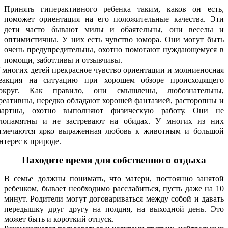
Принять гиперактивного ребенка таким, каков он есть,
поможет ориентация на его положительные качества. Эти
дети часто бывают милы и обаятельны, они веселы и
оптимистичны. У них есть чувство юмора. Они могут быть
очень предупредительны, охотно помогают нуждающемуся в
помощи, заботливы и отзывчивы.
 многих детей прекрасное чувство ориентации и молниеносная
еакция на ситуацию при хорошем обзоре происходящего
округ. Как правило, они смышлены, любознательны,
реативны, нередко обладают хорошей фантазией, расторопны и
зартны, охотно выполняют физическую работу. Они не
лопамятны и не застревают на обидах. У многих из них
тмечаются ярко выраженная любовь к животным и большой
нтерес к природе.
Находите время для собственного отдыха
В семье должны понимать, что матери, постоянно занятой
ребенком, бывает необходимо расслабиться, пусть даже на 10
минут. Родители могут договариваться между собой и давать
передышку друг другу на полдня, на выходной день. Это
может быть и короткий отпуск.