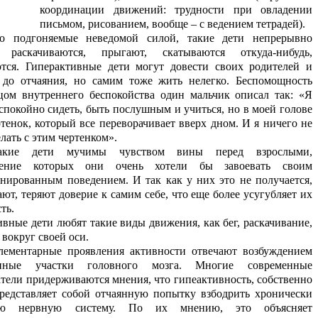
координации движений: трудности при овладении
письмом, рисованием, вообще – с ведением тетрадей).
то подгоняемые неведомой силой, такие дети непрерывно
я, раскачиваются, прыгают, скатываются откуда-нибудь,
тся. Гиперактивные дети могут довести своих родителей и
 до отчаяния, но самим тоже жить нелегко. Беспомощность
цом внутреннего беспокойства один мальчик описал так: «Я
спокойно сидеть, быть послушным и учиться, но в моей голове
тенок, который все переворачивает вверх дном. И я ничего не
лать с этим чертенком».
акие дети мучимы чувством вины перед взрослыми,
жение которых они очень хотели бы завоевать своим
нированным поведением. И так как у них это не получается,
ют, теряют доверие к самим себе, что еще более усугубляет их
ть.
вные дети любят такие виды движения, как бег, раскачивание,
вокруг своей оси.
лементарные проявления активности отвечают возбуждением
енные участки головного мозга. Многие современные
атели придерживаются мнения, что гипеактивность, собственно
представляет собой отчаянную попытку взбодрить хронически
ую нервную систему. По их мнению, это объясняет