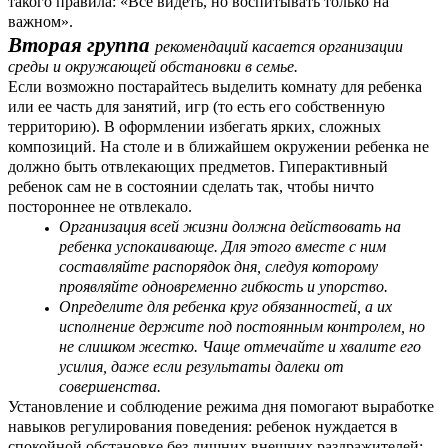
такого правила: «Все видеть, но воспитывать только на
важном».
Вторая группа
рекомендаций касается организации
среды и окружающей обстановки в семье.
Если возможно постарайтесь выделить комнату для ребенка
или ее часть для занятий, игр (то есть его собственную
территорию). В оформлении избегать ярких, сложных
композиций. На столе и в ближайшем окружении ребенка не
должно быть отвлекающих предметов. Гиперактивный
ребенок сам не в состоянии сделать так, чтобы ничто
постороннее не отвлекало.
Организация всей жизни должна действовать на
ребенка успокаивающе. Для этого вместе с ним
составляйте распорядок дня, следуя которому
проявляйте одновременно гибкость и упорство.
Определите для ребенка круг обязанностей, а их
исполнение держите под постоянным контролем, но
не слишком жестко. Чаще отмечайте и хвалите его
усилия, даже если результаты далеки от
совершенства.
Установление и соблюдение режима дня помогают выработке
навыков регулирования поведения: ребенок нуждается в
спокойной обстановке без лишних внешних раздражителей: