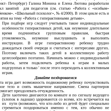
нкт- Петербург) Галина Монина и Елена Лютова разработали
кл занятий для педагогов (см. статью «Работа с «особым»
бенком». «Школьный психолог», № 4/2000). В этом цикле есть и
нятия на тему «Работа с гиперактивными детьми».
При подборе игр следует учитывать такие индивидуальные
особенности гиперактивных детей, как неумение длительное
время подчиняться групповым правилам, быстрая
утомляемость, неумение выслушивать и выполнять
инструкции. В игре гиперактивному ребенку трудно
дожидаться своей очереди и считаться с интересами других.
Поэтому включать таких детей в коллективную работу
целесообразно поэтапно. Начинать можно с индивидуальной
работы, затем подключать ребенка к играм в малых
подгруппах и только ' после этого переходить к коллективным
играм.
Давайте поздороваемся
та игра дает возможность подвижному ребенку почувствовать
вое тело и снять мышечное напряжение. Смена партнеров
омогает преодолевать отчужденность.
Дети хаотично двигаются по комнате и по сигналу ведущего
(хлопок в ладоши) здороваются со всеми, кто встречается на
их пути (возможно, что кто-либо из детей будет специально
стремиться поздороваться именно с тем, кто обычно не