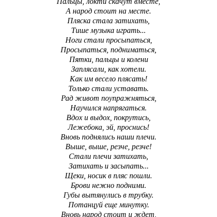
Пальцы, локти скачут вместе,
А народ стоит на месте.
Пляска стала затихать,
Тише музыка играть...
Ноги стали просыпаться,
Просыпаться, подниматься,
Пятки, пальцы и колени
Заплясали, как хотели.
Как им весело плясать!
Только стали уставать.
Рад живот поупражняться,
Научился напрягаться.
Вдох и выдох, покрутись,
Лежебока, эй, проснись!
Вновь поднялись наши плечи.
Выше, выше, резче, резче!
Стали плечи затихать,
Затихать и засыпать...
Щеки, носик в пляс пошли.
Брови нежно подними.
Губы вытянулись в трубку.
Потанцуй еще минутку.
Вновь народ стоит и ждет,