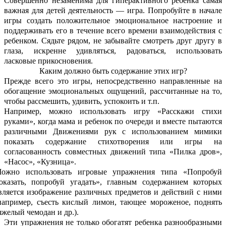
Совершенно незаменима для гиперактивного ребенка самая
важная для детей деятельность — игра. Попробуйте в начале
игры создать положительное эмоциональное настроение и
поддерживать его в течение всего времени взаимодействия с
ребенком. Сядьте рядом, не забывайте смотреть друг другу в
глаза, искренне удивляться, радоваться, использовать
ласковые прикосновения.
Каким должно быть содержание этих игр?
Прежде всего это игры, непосредственно направленные на
обогащение эмоциональных ощущений, рассчитанные на то,
чтобы рассмешить, удивить, успокоить и т.п.
Например, можно использовать игру «Расскажи стихи
руками», когда мама и ребенок по очереди и вместе пытаются
различными Движениями рук с использованием мимики
показать содержание стихотворения или игры на
согласованность совместных движений типа «Пилка дров»,
«Насос», «Кузница».
ожно использовать игровые упражнения типа «Попробуй
оказать, попробуй угадать», главным содержанием которых
вляется изображение различных предметов и действий с ними
например, съесть кислый лимон, тающее мороженое, поднять
яжелый чемодан и др.).
Эти упражнения не только обогатят ребенка разнообразными