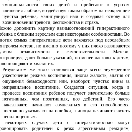
эмоциональности своих детей и прибегают к угрозам
«лишения любви», воздействуя таким образом на неокрепшие
чувства ребенка, манипулируя ими и создавая основу для
возникновения тревоги, беспокойства и страха.
ожно дополнить картину взаимоотношений гиперактивного
ебенка с близким взрослым еще некоторыми особенностями. Во
ногих семьях гиперактивные дети находятся под неослабным
онтролем матери, но именно поэтому у них плохо развиваются
увства независимости и самостоятельности. Матери,
онтролируя, дают больше указаний, но менее ласковы к детям,
ало поощряют и хвалят их.
Результатом же этого становится чаще всего неумеренное
ужесточение режима воспитания, иногда жалость, апатия от
ощущения безысходности или, наоборот, чувство вины за
неправильное воспитание. Создается ситуация, когда в
процессе воспитания ребенок получает значительно больше
негативных, чем позитивных, воз действий. Его часто
наказывают, начинают сомневаться в его способностях,
постоянно указывают на ошибки, а иногда начинают считать
неполноценным.
 некоторых случаях дети с гиперактивностью могут
ровоцировать родителей к резко агрессивным реакциям,