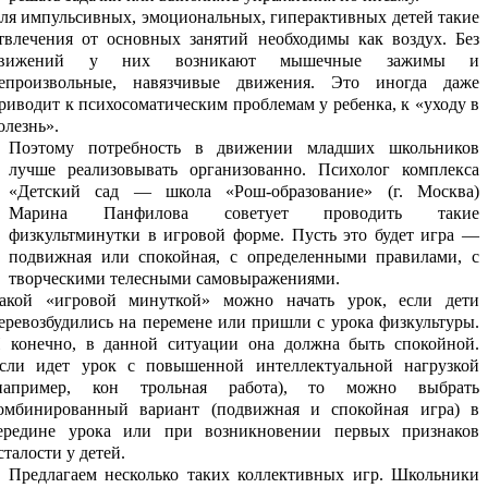
ля импульсивных, эмоциональных, гиперактивных детей такие
твлечения от основных занятий необходимы как воздух. Без
вижений у них возникают мышечные зажимы и
епроизвольные, навязчивые движения. Это иногда даже
риводит к психосоматическим проблемам у ребенка, к «уходу в
олезнь».
Поэтому потребность в движении младших школьников
лучше реализовывать организованно. Психолог комплекса
«Детский сад — школа «Рош-образование» (г. Москва)
Марина Панфилова советует проводить такие
физкультминутки в игровой форме. Пусть это будет игра —
подвижная или спокойная, с определенными правилами, с
творческими телесными самовыражениями.
акой «игровой минуткой» можно начать урок, если дети
еревозбудились на перемене или пришли с урока физкультуры.
 конечно, в данной ситуации она должна быть спокойной.
сли идет урок с повышенной интеллектуальной нагрузкой
например, кон трольная работа), то можно выбрать
омбинированный вариант (подвижная и спокойная игра) в
ередине урока или при возникновении первых признаков
сталости у детей.
Предлагаем несколько таких коллективных игр. Школьники