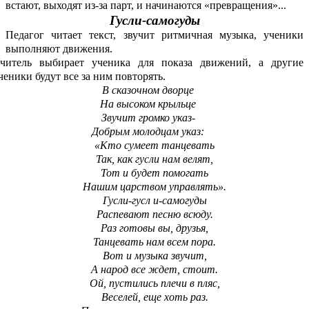
встают, выходят из-за парт, и начинаются «превращения»...
Гусли-самогуды
Педагог читает текст, звучит ритмичная музыка, ученики
выполняют движения.
читель выбирает ученика для показа движений, а другие
ченики будут все за ним повторять.
В сказочном дворце
На высоком крыльце
Звучит громко указ-
Добрым молодцам указ:
«Кто сумеет танцевать
Так, как гусли нам велят,
Тот и будет помогать
Нашим царством управлять».
Гусли-гусл и-самогуды
Распевают песню всюду.
Раз готовы вы, друзья,
Танцевать нам всем пора.
Вот и музыка звучит,
А народ все ждет, стоит.
Ой, пустились плечи в пляс,
Веселей, еще хоть раз.