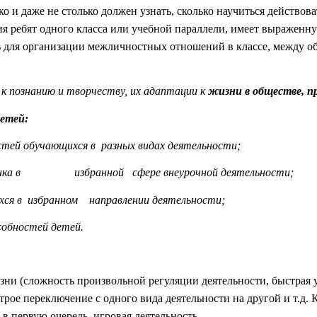
о и даже не столько должен узнать, сколько научиться действова
ия ребят одного класса или учебной параллели, имеет выражен
ть для организации межличностных отношений в классе, между 
к познанию и творчеству, их адаптации к
жизни в обществе, п
детей:
стей обучающихся в разных видах деятельности;
о ребенка в избранной сфере внеурочной деятельности;
хся в избранном направлении деятельности;
собностей детей.
и (сложность произвольной регуляции деятельности, быстрая ут
трое переключение с одного вида деятельности на другой и т.д.
в первую очередь, игровая деятельность.