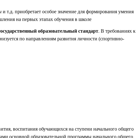
ы
и т.д. приобретает особое значение для формирования умения
шления на первых этапах обучения в школе
осударственный образовательный стандарт
. В требованиях к
анизуется по направлениям развития личности (спортивно-
вития, воспитания обучающихся на ступени начального общего
елами основной образовательной программы начального общего