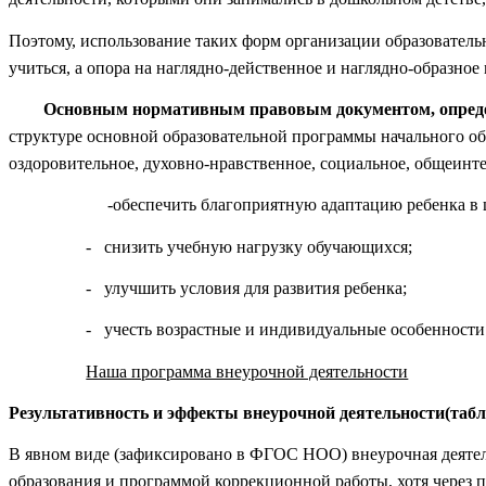
Поэтому, использование таких форм организации образователь
учиться, а опора на наглядно-действенное и наглядно-образн
Основным нормативным правовым документом, опреде
структуре основной образовательной программы начального об
оздоровительное, духовно-нравственное, социальное, общеинт
-обеспечить благоприятную адаптацию ребенка в 
- снизить учебную нагрузку обучающихся;
- улучшить условия для развития ребенка;
- учесть возрастные и индивидуальные особенност
Наша программа внеурочной деятельности
Результативность и эффекты внеурочной деятельности(табли
В явном виде (зафиксировано в ФГОС НОО) внеурочная деятел
образования и программой коррекционной работы, хотя через 