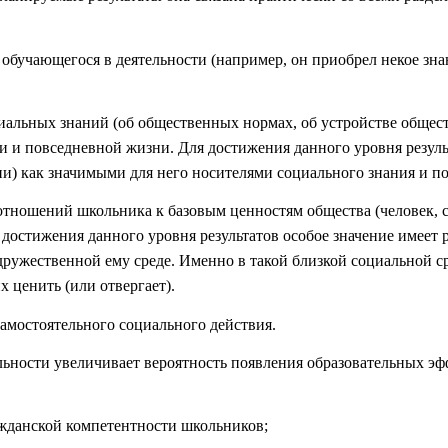
я обучающегося в деятельности (например, он приобрел некое зн
иальных знаний (об общественных нормах, об устройстве общес
ти и повседневной жизни. Для достижения данного уровня резуль
ии) как значимыми для него носителями социального знания и п
ношений школьника к базовым ценностям общества (человек, семь
 достижения данного уровня результатов особое значение имеет
дружественной ему среде. Именно в такой близкой социальной ср
 ценить (или отвергает).
амостоятельного социального действия.
ьности увеличивает вероятность появления образовательных эфф
ажданской компетентности школьников;