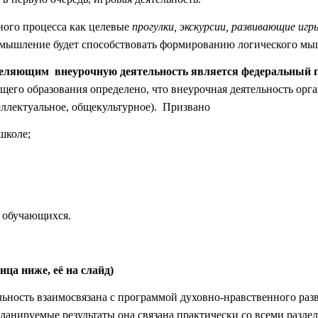
ного процесса как целевые
прогулки, экскурсии, развивающие игр
ое мышление будет способствовать формированию логического мы
ляющим внеурочную деятельность является федеральный г
щего образования определено, что внеурочная деятельность орг
еллектуальное, общекультурное). Призвано
школе;
и обучающихся.
ца ниже, её на слайд)
ьность взаимосвязана с программой духовно-нравственного раз
планируемые результаты она связана практически со всеми разд