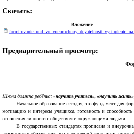
Скачать:
Вложение
formirovanie_uud_vo_vneurochnoy_deyatelnosti_vystuplenie_na
Предварительный просмотр:
Фо
Школа должна ребёнка:
«научить учиться», «научить жить»
Начальное образование сегодня, это фундамент для фо
мотивацию и интересы учащихся, готовность и способность
отношения личности с обществом и окружающими людьми.
В государственных стандартах прописана и внеурочна
возможности образовательных учреждений дополнительного обр