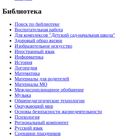
Библиотека
Поиск по библиотеке
Воспитательная работа
Для комплексов "Детский сад-начальная школа"
Здоровый образ жизни
Изобразительное искусство
Иностранный язык
Информатика
История
Логопедия
Математика
Материалы для родителей
Материалы МО
Междисциплинарное обобщение
Музыка
Общепедагогические технологии
Окружающий мир
Основы безопасности жизнедеятельности
Психология
Региональный компонент
Русский язык
Сценарии праздников