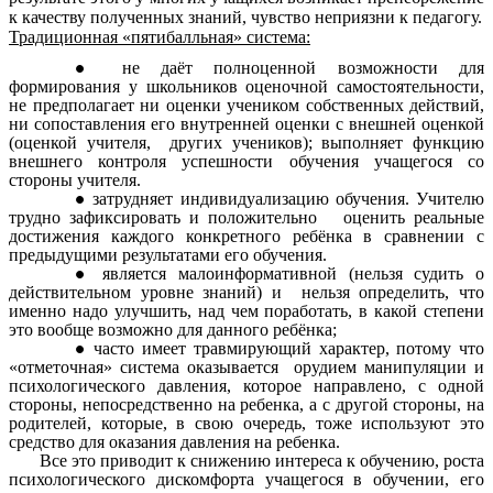
к качеству полученных знаний, чувство неприязни к педагогу.
Традиционная «пятибалльная» система:
не даёт полноценной возможности для
формирования у школьников оценочной самостоятельности,
не предполагает ни оценки учеником собственных действий,
ни сопоставления его внутренней оценки с внешней оценкой
(оценкой учителя, других учеников); выполняет функцию
внешнего контроля успешности обучения учащегося со
стороны учителя.
затрудняет индивидуализацию обучения. Учителю
трудно зафиксировать и положительно оценить реальные
достижения каждого конкретного ребёнка в сравнении с
предыдущими результатами его обучения.
является малоинформативной (нельзя судить о
действительном уровне знаний) и нельзя определить, что
именно надо улучшить, над чем поработать, в какой степени
это вообще возможно для данного ребёнка;
часто имеет травмирующий характер, потому что
«отметочная» система оказывается орудием манипуляции и
психологического давления, которое направлено, с одной
стороны, непосредственно на ребенка, а с другой стороны, на
родителей, которые, в свою очередь, тоже используют это
средство для оказания давления на ребенка.
Все это приводит к снижению интереса к обучению, роста
психологического дискомфорта учащегося в обучении, его