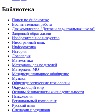
Библиотека
Поиск по библиотеке
Воспитательная работа
Для комплексов "Детский сад-начальная школа"
Здоровый образ жизни
Изобразительное искусство
Иностранный язык
Информатика
История
Логопедия
Математика
Материалы для родителей
Материалы МО
Междисциплинарное обобщение
Музыка
Общепедагогические технологии
Окружающий мир
Основы безопасности жизнедеятельности
Психология
Региональный компонент
Русский язык
Сценарии праздников