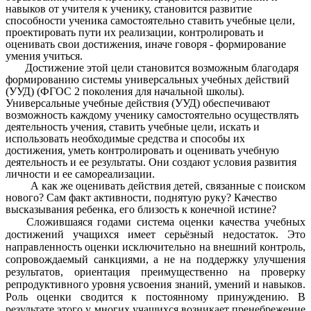
навыков от учителя к ученику, становится развитие
способности ученика самостоятельно ставить учебные цели,
проектировать пути их реализации, контролировать и
оценивать свои достижения, иначе говоря - формирование
умения учиться.
Достижение этой цели становится возможным благодаря
формированию системы универсальных учебных действий
(УУД) (ФГОС 2 поколения для начальной школы).
Универсальные учебные действия (УУД) обеспечивают
возможность каждому ученику самостоятельно осуществлять
деятельность учения, ставить учебные цели, искать и
использовать необходимые средства и способы их
достижения, уметь контролировать и оценивать учебную
деятельность и ее результаты. Они создают условия развития
личности и ее самореализации.
А как же оценивать действия детей, связанные с поиском
нового? Сам факт активности, поднятую руку? Качество
высказывания ребенка, его близость к конечной истине?
Сложившаяся годами система оценки качества учебных
достижений учащихся имеет серьёзный недостаток. Это
направленность оценки исключительно на внешний контроль,
сопровождаемый санкциями, а не на поддержку улучшения
результатов, ориентация преимущественно на проверку
репродуктивного уровня усвоения знаний, умений и навыков.
Роль оценки сводится к постоянному принуждению. В
результате этого у многих учащихся возникает пренебрежение