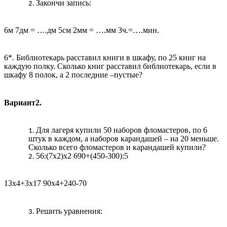
Закончи запись:
6м 7дм = ….дм 5см 2мм = ….мм 3ч.=….мин.
6*. Библиотекарь расставил книги в шкафу, по 25 книг на
каждую полку. Сколько книг расставил библиотекарь, если в
шкафу 8 полок, а 2 последние –пустые?
Вариант2.
Для лагеря купили 50 наборов фломастеров, по 6
штук в каждом, а наборов карандашей – на 20 меньше.
Сколько всего фломастеров и карандашей купили?
56:(7х2)х2 690+(450-300):5
13х4+3х17 90х4+240-70
Решить уравнения: