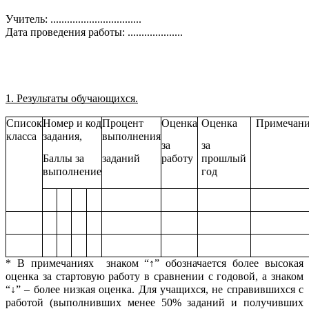
Учитель: .................................
Дата проведения работы: ....................
1. Результаты обучающихся.
Список
Номер и код
Процент
Оценка
Оценка
Примечан
класса
задания,
выполнения
за
за
Баллы за
заданий
работу
прошлый
выполнение
год
* В примечаниях знаком “↑” обозначается более высокая
оценка за стартовую работу в сравнении с годовой, а знаком
“↓” – более низкая оценка. Для учащихся, не справившихся с
работой (выполнивших менее 50% заданий и получивших