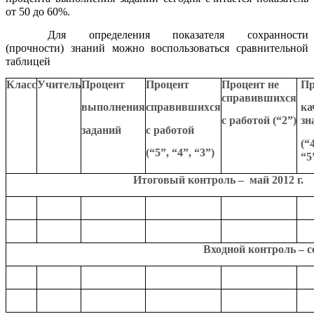
от 50 до 60%.
Для определения показателя сохранности
(прочности) знаний можно воспользоваться сравнительной
таблицей
Класс
Учитель
Процент
Процент
Процент
не
Пр
справившихся
выполнения
справившихся
ка
с работой (“2”)
зн
заданий
с работой
(“
(“5”, “4”, “3”)
“5
Итоговый контроль – май 2012 г.
Входной контроль – сентябрь 