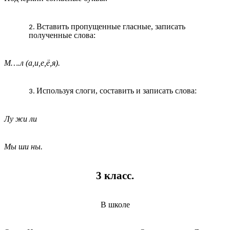
Вставить пропущенные гласные, записать
полученные слова:
М….л (а,и,е,ё,я).
Используя слоги, составить и записать слова:
Лу жи ли
Мы ши ны.
3 класс.
В школе