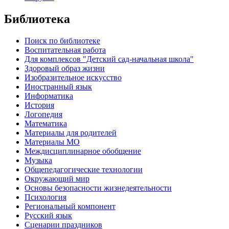
Библиотека
Поиск по библиотеке
Воспитательная работа
Для комплексов "Детский сад-начальная школа"
Здоровый образ жизни
Изобразительное искусство
Иностранный язык
Информатика
История
Логопедия
Математика
Материалы для родителей
Материалы МО
Междисциплинарное обобщение
Музыка
Общепедагогические технологии
Окружающий мир
Основы безопасности жизнедеятельности
Психология
Региональный компонент
Русский язык
Сценарии праздников