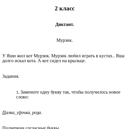
2 класс
Диктант.
Мурзик.
У Яши жил кот Мурзик. Мурзик любил играть в кустах.. Яша
долго искал кота. А кот сидел на крыльце.
Задания.
Замените одну букву так, чтобы получилось новое
слово:
П
алка, у
д
очка, ро
з
а.
Подчеркни согласные буквы.