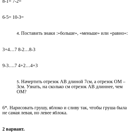
8-1= 7-2=
6-5= 10-3=
Поставить знаки :»больше», «меньше» или «равно»:
3+4…7 8-2…8-3
9-3….7 4+2…4+3
Начертить отрезок АВ длиной 7см, а отрезок ОМ –
3см. Узнать, на сколько см отрезок АВ длиннее, чем
ОМ?
6*. Нарисовать грушу, яблоко и сливу так, чтобы груша была
не самая левая, но левее яблока.
2 вариант.