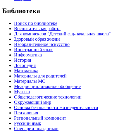
Библиотека
Поиск по библиотеке
Воспитательная работа
Для комплексов "Детский сад-начальная школа"
Здоровый образ жизни
Изобразительное искусство
Иностранный язык
Информатика
История
Логопедия
Математика
Материалы для родителей
Материалы МО
Междисциплинарное обобщение
Музыка
Общепедагогические технологии
Окружающий мир
Основы безопасности жизнедеятельности
Психология
Региональный компонент
Русский язык
Сценарии праздников