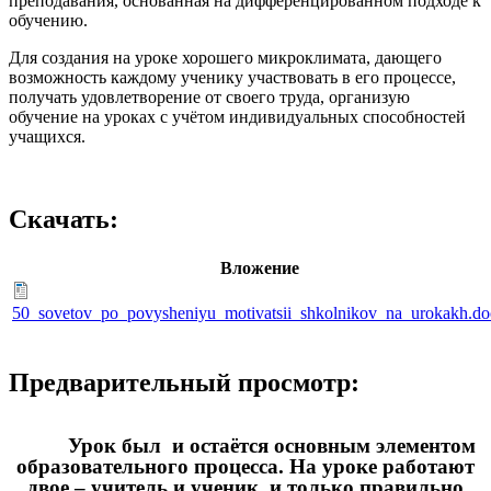
преподавания, основанная на дифференцированном подходе к
обучению.
Для создания на уроке хорошего микроклимата, дающего
возможность каждому ученику участвовать в его процессе,
получать удовлетворение от своего труда, организую
обучение на уроках с учётом индивидуальных способностей
учащихся.
Скачать:
Вложение
50_sovetov_po_povysheniyu_motivatsii_shkolnikov_na_urokakh.do
Предварительный просмотр:
Урок был и остаётся основным элементом
образовательного процесса. На уроке работают
двое – учитель и ученик, и только правильно