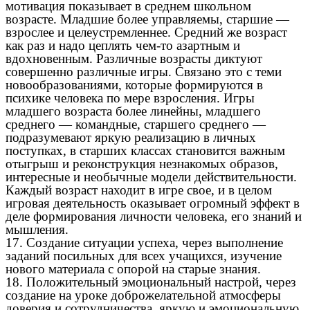
мотивация показывает в среднем школьном
возрасте. Младшие более управляемы, старшие —
взрослее и целеустремленнее. Средний же возраст
как раз и надо цеплять чем-то азартным и
вдохновенным. Различные возрасты диктуют
совершенно различные игры. Связано это с теми
новообразованиями, которые формируются в
психике человека по мере взросления. Игры
младшего возраста более линейны, младшего
среднего — командные, старшего среднего —
подразумевают яркую реализацию в личных
поступках, в старших классах становится важным
отыгрыш и реконструкция незнакомых образов,
интересные и необычные модели действительности.
Каждый возраст находит в игре свое, и в целом
игровая деятельность оказывает огромный эффект в
деле формирования личности человека, его знаний и
мышления.
17. Создание ситуации успеха, через выполнение
заданий посильных для всех учащихся, изучение
нового материала с опорой на старые знания.
18. Положительный эмоциональный настрой, через
создание на уроке доброжелательной атмосферы
доверия и сотрудничества, яркую и эмоциональную