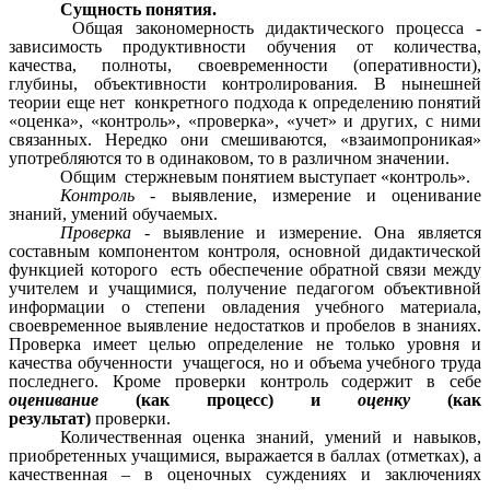
Сущность понятия.
Общая закономерность дидактического процесса -
зависимость продуктивности обучения от количества,
качества, полноты, своевременности (оперативности),
глубины, объективности контролирования. В нынешней
теории еще нет конкретного подхода к определению понятий
«оценка», «контроль», «проверка», «учет» и других, с ними
связанных. Нередко они смешиваются, «взаимопроникая»
употребляются то в одинаковом, то в различном значении.
Общим стержневым понятием выступает «контроль».
Контроль
- выявление, измерение и оценивание
знаний, умений обучаемых.
Проверка -
выявление и измерение. Она является
составным компонентом контроля, основной дидактической
функцией которого есть обеспечение обратной связи между
учителем и учащимися, получение педагогом объективной
информации о степени овладения учебного материала,
своевременное выявление недостатков и пробелов в знаниях.
Проверка имеет целью определение не только уровня и
качества обученности учащегося, но и объема учебного труда
последнего. Кроме проверки контроль содержит в себе
оценивание
(как процесс) и
оценку
(как
результат)
проверки.
Количественная оценка знаний, умений и навыков,
приобретенных учащимися, выражается в баллах (отметках), а
качественная – в оценочных суждениях и заключениях