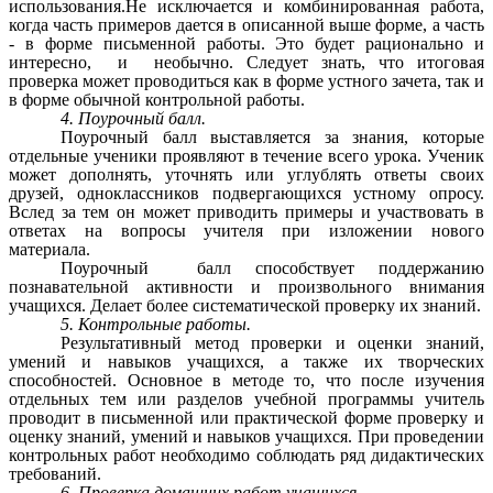
использования.Не исключается и комбинированная работа,
когда часть примеров дается в описанной выше форме, а часть
- в форме письменной работы. Это будет рационально и
интересно, и необычно. Следует знать, что итоговая
проверка может проводиться как в форме устного зачета, так и
в форме обычной контрольной работы.
4. Поурочный балл.
Поурочный балл выставляется за знания, которые
отдельные ученики проявляют в течение всего урока. Ученик
может дополнять, уточнять или углублять ответы своих
друзей, одноклассников подвергающихся устному опросу.
Вслед за тем он может приводить примеры и участвовать в
ответах на вопросы учителя при изложении нового
материала.
Поурочный балл способствует поддержанию
познавательной активности и произвольного внимания
учащихся. Делает более систематической проверку их знаний.
5. Контрольные работы.
Результативный метод проверки и оценки знаний,
умений и навыков учащихся, а также их творческих
способностей. Основное в методе то, что после изучения
отдельных тем или разделов учебной программы учитель
проводит в письменной или практической форме проверку и
оценку знаний, умений и навыков учащихся. При проведении
контрольных работ необходимо соблюдать ряд дидактических
требований.
6. Проверка домашних работ учащихся.