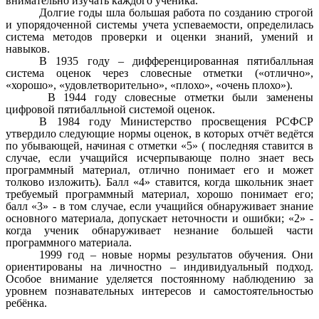
внимательно изучать каждого ученика.
Долгие годы шла большая работа по созданию строгой
и упорядоченной системы учета успеваемости, определилась
система методов проверки и оценки знаний, умений и
навыков.
В 1935 году – дифференцированная пятибалльная
система оценок через словесные отметки («отлично»,
«хорошо», «удовлетворительно», «плохо», «очень плохо»).
В 1944 году словесные отметки были заменены
цифровой пятибалльной системой оценок.
В 1984 году Министерство просвещения РСФСР
утвердило следующие нормы оценок, в которых отчёт ведётся
по убывающей, начиная с отметки «5» ( последняя ставится в
случае, если учащийся исчерпывающе полно знает весь
программный материал, отлично понимает его и может
толково изложить). Балл «4» ставится, когда школьник знает
требуемый программный материал, хорошо понимает его;
балл «3» - в том случае, если учащийся обнаруживает знание
основного материала, допускает неточности и ошибки; «2» -
когда ученик обнаруживает незнание большей части
программного материала.
1999 год – новые нормы результатов обучения. Они
ориентированы на личностно – индивидуальный подход.
Особое внимание уделяется постоянному наблюдению за
уровнем познавательных интересов и самостоятельностью
ребёнка.