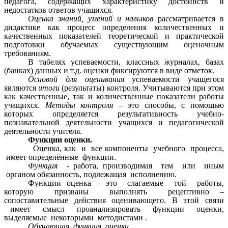
педагога, содержащих характеристику достоинств и
недостатков ответов учащихся.
Оценка знаний, умений и навыков
рассматривается в
дидактике как процесс определения количественных и
качественных показателей теоретической и практической
подготовки обучаемых существующим оценочным
требованиям.
В табелях успеваемости, классных журналах, базах
(банках) данных и т.д. оценки фиксируются в виде отметок.
Основой для оценивания
успеваемости учащегося
являются
итоги
(результаты) контроля. Учитываются при этом
как качественные, так и количественные показатели работы
учащихся.
Методы контроля
– это способы, с помощью
которых определяется результативность учебно-
познавательной деятельности учащихся и педагогической
деятельности учителя.
Функции оценки.
Оценка, как и все компоненты учебного процесса,
имеет определённые функции.
Функция
- работа, производимая тем или иным
органом обязанность, подлежащая исполнению.
Функции оценка – это слагаемые той работы,
которую призваны выполнять рецептивно –
сопоставительные действия оценивающего. В этой связи
имеет смысл проанализировать функции оценки,
выделяемые некоторыми методистами .
Обучающая функция оценки.