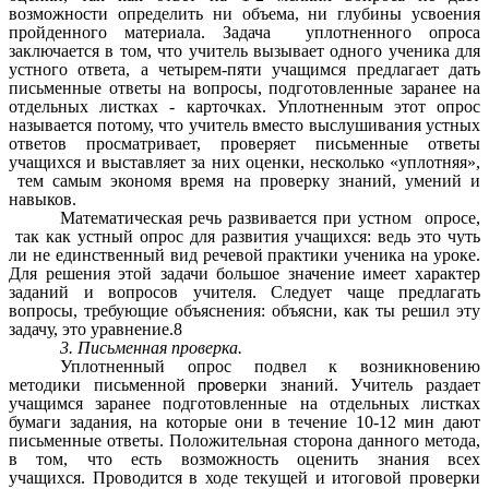
возможности определить ни объема, ни глубины усвоения
пройденного материала. Задача уплотненного опроса
заключается в том, что учитель вызывает одного ученика для
устного ответа, а четырем-пяти учащимся предлагает дать
письменные ответы на вопросы, подготовленные заранее на
отдельных листках - карточках. Уплотненным этот опрос
называется потому, что учитель вместо выслушивания устных
ответов просматривает, проверяет письменные ответы
учащихся и выставляет за них оценки, несколько «уплотняя»,
тем самым экономя время на проверку знаний, умений и
навыков.
Математическая речь развивается при устном опросе,
так как устный опрос для развития учащихся: ведь это чуть
ли не единственный вид речевой практики ученика на уроке.
Для решения этой задачи большое значение имеет характер
заданий и вопросов учителя. Следует чаще предлагать
вопросы, требующие объяснения: объясни, как ты решил эту
задачу, это уравнение.8
3. Письменная проверка.
Уплотненный опрос подвел к возникновению
методики письменной
ерки знаний. Учитель раздает
пров
учащимся заранее подготовленные на отдельных листках
бумаги задания, на которые они в течение 10-12 мин дают
письменные ответы. Положительная сторона данного метода,
в том, что есть возможность оценить знания всех
учащихся.
Проводится в ходе текущей и итоговой проверки