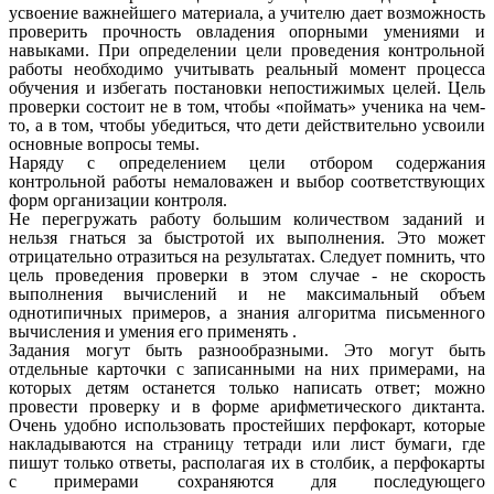
усвоение важнейшего материала, а учителю дает возможность
проверить прочность овладения опорными умениями и
навыками. При определении цели проведения контрольной
работы необходимо учитывать реальный момент процесса
обучения и избегать постановки непостижимых целей. Цель
проверки состоит не в том, чтобы «поймать» ученика на чем-
то, а в том, чтобы убедиться, что дети действительно усвоили
основные вопросы темы.
Наряду с определением цели отбором содержания
контрольной работы немаловажен и выбор соответствующих
форм организации контроля.
Не перегружать работу большим количеством заданий и
нельзя гнаться за быстротой их выполнения. Это может
отрицательно отразиться на результатах. Следует помнить, что
цель проведения проверки в этом случае - не скорость
выполнения вычислений и не максимальный объем
однотипичных примеров, а знания алгоритма письменного
вычисления и умения его применять .
Задания могут быть разнообразными. Это могут быть
отдельные карточки с записанными на них примерами, на
которых детям останется только написать ответ; можно
провести проверку и в форме арифметического диктанта.
Очень удобно использовать простейших перфокарт, которые
накладываются на страницу тетради или лист бумаги, где
пишут только ответы, располагая их в столбик, а перфокарты
с примерами сохраняются для последующего