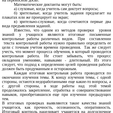
на переносной доске.
Математические диктанты могут быть:
а) слуховые, когда учитель сам диктует вопросы;
б) зрительные, когда учитель задания предлагает на
плакатах или же проецирует на экран;
в) зрительно-слуховые, когда сочетаются первые два
вида предъявления заданий.
Известно, что одним из методов проверки уровня
знаний у учащихся являются итоговые письменные
контрольные работы различных видов. При составлении
текста контрольной работы нужно правильно определить ее
цели с точным учетом времени проведения. Так же следует
учесть, что момент процесса обучения, в который проводится
контрольная работа. Не стоит забывать, что процесс
овладения умениями, навыками - длительный. Из этого
следует, что подход к определению целей проведения работы
должен быть продуманным и осторожным.
Каждая итоговая контрольная работа проводится по
окончании изучения темы. К концу изучения темы, с одной
стороны, остаются недоработанными еще какие-то вопросы, а
с другой стороны, в ходе работы над этой темой
продолжалось закрепление, отработка и совершенствование
навыков, приобретавшихся еще при изучении предыдущих
тем.
В итоговых проверках выявляются такие качества знаний
учащегося, как прочность, осознанность, оперативность.
Итоговый контроль нацеливает учащегося на долгосрочное