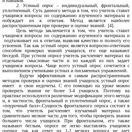
и навыков.
2. Устный опрос
– индивидуальный, фронтальный,
уплотненный. Суть данного метода в том, что учитель ставит
учащимся вопросы по содержанию изученного материала и
побуждает их к ответам. Метод является наиболее
распространенным при проверке и оценке знаний. [4].
Цель метода заключается в том, что учитель ставит
учащимся вопросы по содержанию изученного материала и
подталкивает их к ответам, выявляя качество и полноту его
усвоения. Так как устный опрос является вопросно-ответным
способом проверки знаний учащихся, его еще называют
беседой. При устном опросе учитель расчленяет материал на
отдельные смысловые части и по каждой из них задает
учащимся вопросы. Чаще всего устный опрос сочетается с
выполнением учениками устных и письменных упражнений.
Будучи эффективным и самым распространенным
методом проверки и оценки знаний учащихся, устный опрос
имеет и свои недочеты. С его помощью на уроке можно
проверить знания не более 3-4 учащихся. Поэтому на
практике используются различные модификации этого метода
и, в частности, фронтальный и уплотненный опрос, а также
«поурочный балл».Сущность фронтального опроса состоит в
том, что учитель расчленяет изучаемый материал на
сравнительно мелкие части для того, чтобы проверить знания
большего числа учащихся. При фронтальном, его также
называют беглым, опросе не легко выставлять учащимся
оценки, так как ответ на 1-2 мелких вопроса не дает