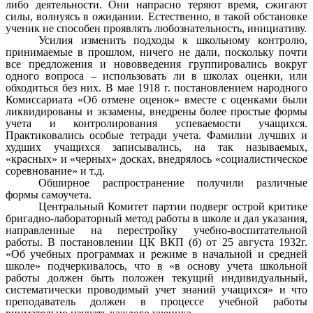
либо деятельности. Они напрасно теряют время, сжигают
силы, волнуясь в ожидании. Естественно, в такой обстановке
ученик не способен проявлять любознательность, инициативу.
Усилия изменить подходы к школьному контролю,
принимаемые в прошлом, ничего не дали, поскольку почти
все предложения и нововведения группировались вокруг
одного вопроса – использовать ли в школах оценки, или
обходиться без них. В мае 1918 г. постановлением народного
Комиссариата «Об отмене оценок» вместе с оценками были
ликвидированы и экзамены, внедрены более простые формы
учета и контролирования успеваемости учащихся.
Практиковались особые тетради учета. Фамилии лучших и
худших учащихся записывались, на так называемых,
«красных» и «черных» досках, внедрялось «социалистическое
соревнование» и т.д.
Обширное распространение получили различные
формы самоучета.
Центральный Комитет партии подверг острой критике
бригадно-лабораторный метод работы в школе и дал указания,
направленные на перестройку учебно-воспитательной
работы. В постановлении ЦК ВКП (б) от 25 августа 1932г.
«Об учебных программах и режиме в начальной и средней
школе» подчеркивалось, что в «в основу учета школьной
работы должен быть положен текущий индивидуальный,
систематически проводимый учет знаний учащихся» и что
преподаватель должен в процессе учебной работы