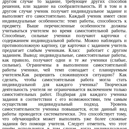
другом случае то задание, требующее других способов
решения, или задание на сообразительность. И в том и в
другом случае ученик получает индивидуальное задание и
выполняет его самостоятельно. Каждый ученик имеет свои
индивидуальные особенности: темп работы, способность к
предмету. Выше перечисленные особенности должны
учитываться учителем во время самостоятельной работы.
Способные, сильные ученики получают карточки с
содержанием индивидуальной работы. Можно наблюдать и
противоположную картину, где карточки с заданием учитель
предлагает слабым ученикам. Класс работает с другим
заданием. Вывод: индивидуальные, самостоятельные работы,
как правило, получают одни и те же ученики (слабые,
сильные). Ограничены в выполнении самостоятельной
работы ученики, чей темп совпадает с планируемым
учителем.Как разрешить сложившуюся ситуацию? Как
сделать, чтобы самостоятельная работа могла стать
индивидуальной для каждого ученика? Творческая
деятельность учителя не ограничивается включением только
самостоятельных работ. Подбирая для каждого ученика
задания в соответствии с его возможностями, тем самым
осуществляя индивидуальный подход. Уровень
самостоятельности ученика повышается, если данный вид
работы проводится систематически. Это способствует тому,
что обучающийся может выполнять уже более сложные
задания без помощи учителя. Следует отметить, что этот
приём используется в том случае, когда индивидуальная