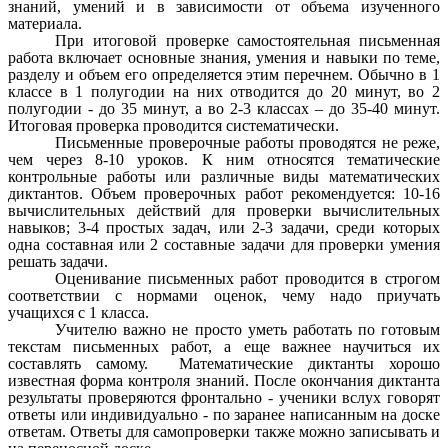
знаний, умений и в зависимости от объема изученного
материала.
При итоговой проверке самостоятельная письменная
работа включает основные знания, умения и навыки по теме,
разделу и объем его определяется этим перечнем. Обычно в 1
классе в 1 полугодии на них отводится до 20 минут, во 2
полугодии - до 35 минут, а во 2-3 классах – до 35-40 минут.
Итоговая проверка проводится систематически.
Письменные проверочные работы проводятся не реже,
чем через 8-10 уроков. К ним относятся тематические
контрольные работы или различные виды математических
диктантов. Объем проверочных работ рекомендуется: 10-16
вычислительных действий для проверки вычислительных
навыков; 3-4 простых задач, или 2-3 задачи, среди которых
одна составная или 2 составные задачи для проверки умения
решать задачи.
Оценивание письменных работ проводится в строгом
соответствии с нормами оценок, чему надо приучать
учащихся с 1 класса.
Учителю важно не просто уметь работать по готовым
текстам письменных работ, а еще важнее научиться их
составлять самому. Математические диктанты хорошо
известная форма контроля знаний. После окончания диктанта
результаты проверяются фронтально - ученики вслух говорят
ответы или индивидуально - по заранее написанным на доске
ответам. Ответы для самопроверки также можно записывать и