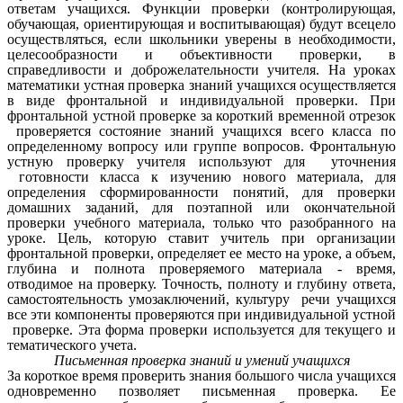
ответам учащихся. Функции проверки (контролирующая,
обучающая, ориентирующая и воспитывающая) будут всецело
осуществляться, если школьники уверены в необходимости,
целесообразности и объективности проверки, в
справедливости и доброжелательности учителя. На уроках
математики устная проверка знаний учащихся осуществляется
в виде фронтальной и индивидуальной проверки. При
фронтальной устной проверке за короткий временной отрезок
проверяется состояние знаний учащихся всего класса по
определенному вопросу или группе вопросов. Фронтальную
устную проверку учителя используют для уточнения
готовности класса к изучению нового материала, для
определения сформированности понятий, для проверки
домашних заданий, для поэтапной или окончательной
проверки учебного материала, только что разобранного на
уроке. Цель, которую ставит учитель при организации
фронтальной проверки, определяет ее место на уроке, а объем,
глубина и полнота проверяемого материала - время,
отводимое на проверку. Точность, полноту и глубину ответа,
самостоятельность умозаключений, культуру речи учащихся
все эти компоненты проверяются при индивидуальной устной
проверке. Эта форма проверки используется для текущего и
тематического учета.
Письменная проверка знаний и умений учащихся
За короткое время проверить знания большого числа учащихся
одновременно позволяет письменная проверка. Ее