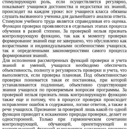
стимулирующую роль, если осуществляется регулярно,
показывает учащимся достоинства и
недостатки их знаний,
происходит на каждом уроке: все учащиеся класса обязаны
слушать вызванного ученика для дальнейшего анализа ответа.
Стимулом
учебного труда является справедливая его оценка.
Функции проверки проявляются в отдельных этапах процесса
обучения в разной степени. За проверкой нельзя признать
контролирующую функцию, так как к моменту проверки
формирование знаний еще не завершено, что обусловлено как
возрастными и индивидуальными особенностями учащихся,
так и определенными закономерностями самого процесса
формирования знаний.
Для исполнения рассмотренных функций проверки и учета
знаний и умений, учащихся необходимо обеспечить
объективность, полноту и регулярность проверки и учета, что
выполняется, если проверка плановая. Под объективностью
проверки понимается такая ее постановка, при которой
устанавливаются подлинные, объективно существующие
знания учащихся по проверяемым вопросам программы. За
проверкой нельзя признать лишь контролирующую функцию
также еще и потому, что в процессе проверки происходит
исправление ошибок в содержании, логике ответов, а также в
речи учащихся. Признание за проверкой лишь какой-то одной
функции приводит к искажению природы проверки, делает ее
односторонней. Только при гармоническом сочетании
контролирующей, обучающей, ориентирующей и
воспитывающей функций выполняется назначение проверки