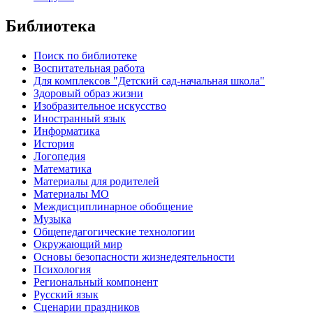
Библиотека
Поиск по библиотеке
Воспитательная работа
Для комплексов "Детский сад-начальная школа"
Здоровый образ жизни
Изобразительное искусство
Иностранный язык
Информатика
История
Логопедия
Математика
Материалы для родителей
Материалы МО
Междисциплинарное обобщение
Музыка
Общепедагогические технологии
Окружающий мир
Основы безопасности жизнедеятельности
Психология
Региональный компонент
Русский язык
Сценарии праздников