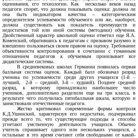
оценивания, его технологии. Как несколько веков назад
педагоги спорят, что должна показывать оценка: должна ли
она быть индикатором качества – категорическим
определителем успеваемости обучаемого или же, наоборот,
должна существовать как показатель преимуществ и
недостатков той или иной системы (методики) обучения.
Двойственный характер школьной оценки отметил еще Я.А.
Коменский, обратившись к педагогам с призывом разумно и
взвешенно пользоваться своим правом на оценку. Требование
объективности контролирования в сочетании с гуманным
отношением педагогов к обучаемым пронизывает все
дидактические системы.
В средневековых школах Германии появилась первая
балльная система оценок. Каждый балл обозначал разряд
ученика по успеваемости среди других учащихся (1-й –
лучший, 2-й – средний, 3-й – худший). Позднее средний
разряд, к которому принадлежало наибольшее число
учеников, дополнительно разделили еще на три класса, в
результате чего получилась пятибалльная шкала, которую и
заимствовали отечественные педагоги.
Жестко критиковал современные формы контроля
К.Д.Ушинский, характеризуя его недостатки, подчеркивал
прежде всего то, что существующие подходы и способы
угнетают умственную деятельность учащихся. Обычно
учитель спрашивает одного или нескольких учащихся, а
остальные в это время считают себя свободными от какой-