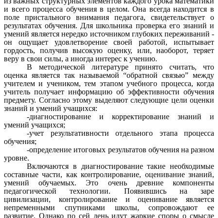
из важных структурных элементов каждого урока математики
и всего процесса обучения в целом. Она всегда находится в
поле пристального внимания педагога, свидетельствует о
результатах обучения. Для школьника проверка его знаний и
умений является нередко источником глубоких переживаний -
он ощущает удовлетворение своей работой, испытывает
гордость, получив высокую оценку, или, наоборот, теряет
веру в свои силы, а иногда интерес к учению.
В методической литературе принято считать, что
оценка является так называемой “обратной связью” между
учителем и учеником, тем этапом учебного процесса, когда
учитель получает информацию об эффективности обучения
предмету. Согласно этому выделяют следующие цели оценки
знаний и умений учащихся:
-диагностирование и корректирование знаний и
умений учащихся;
-учет результативности отдельного этапа процесса
обучения;
-определение итоговых результатов обучения на разном
уровне.
Включаются в диагностирование такие необходимые
составные части, как контролирование, оценивание знаний,
умений обучаемых. Это очень древние компоненты
педагогической технологии. Появившись на заре
цивилизации, контролирование и оценивание является
непременными спутниками школы, сопровождают ее
развитие. Однако по сей день идут жаркие споры о смысле