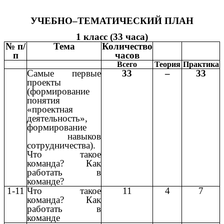
УЧЕБНО–ТЕМАТИЧЕСКИЙ ПЛАН
1 класс (33 часа)
№ п/
Тема
Количество
п
часов
Всего
Теория
Практика
Самые первые
33
–
33
проекты
(формирование
понятия
«проектная
деятельность»,
формирование
навыков
сотрудничества).
Что такое
команда? Как
работать в
команде?
1-11
Что такое
11
4
7
команда? Как
работать в
команде