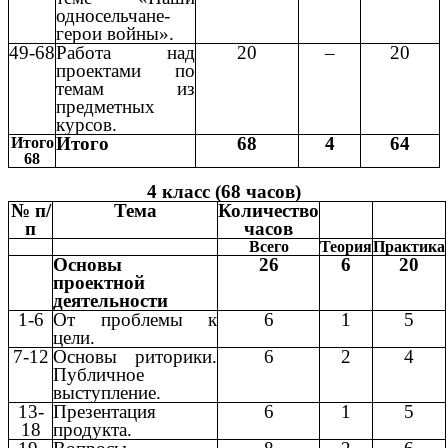
односельчане-
герои войны».
49-68
Работа над
20
–
20
проектами по
темам из
предметных
курсов.
Итого
68
4
64
Итого
68
4 класс (68 часов)
№ п/
Тема
Количество
п
часов
Всего
Теория
Практика
Основы
26
6
20
проектной
деятельности
1-6
От проблемы к
6
1
5
цели.
7-12
Основы риторики.
6
2
4
Публичное
выступление.
13-
Презентация
6
1
5
18
продукта.