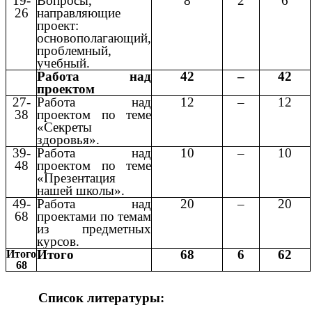
19-
Вопросы,
8
2
6
26
направляющие
проект:
основополагающий,
проблемный,
учебный.
Работа над
42
–
42
проектом
27-
Работа над
12
–
12
38
проектом по теме
«Секреты
здоровья».
39-
Работа над
10
–
10
48
проектом по теме
«Презентация
нашей школы».
49-
Работа над
20
–
20
68
проектами по темам
из предметных
курсов.
Итого
68
6
62
Итого
68
Список литературы: