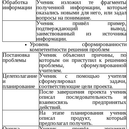
Обработка
Ученик изложил те фрагменты
информации
полученной информации, которые
оказались новыми для него, или задал
вопросы на понимание.
Ученик привёл пример,
подтверждающий вывод,
заимствованный из источника
информации.
Уровень сформированности
компетентности решения проблем
Постановка
Ученик объяснил причины, по
проблемы
которым он приступил к решению
проблемы, сформулированной
учителем.
Целеполагание
Ученик с помощью учителя
и
сформулировал задачи,
планирование
соответствующие цели проекта.
После завершения проекта ученик
описал последовательность и
взаимосвязь предпринятых
действий.
На этапе планирования ученик
описал продукт, который
предполагал получить.
Оценка
Ученик привёл аргумент,