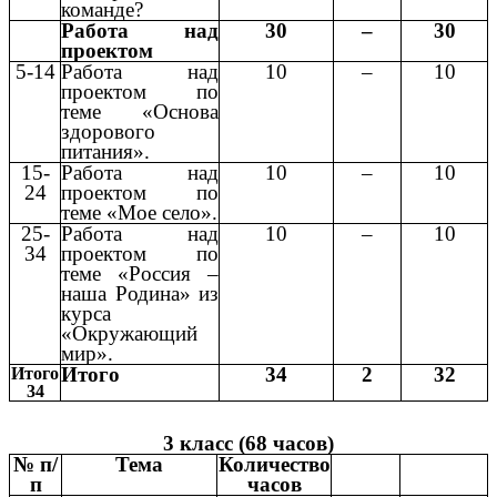
команде?
Работа над
30
–
30
проектом
5-14
Работа над
10
–
10
проектом по
теме «Основа
здорового
питания».
15-
Работа над
10
–
10
24
проектом по
теме «Мое село».
25-
Работа над
10
–
10
34
проектом по
теме «Россия –
наша Родина» из
курса
«Окружающий
мир».
Итого
34
2
32
Итого
34
3 класс (68 часов)
№ п/
Тема
Количество
п
часов