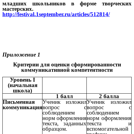
младших школьников в форме творческих
мастерских.
http://festival.1september.ru/articles/512814/
Приложение 1
Критерии для оценки сформированности
коммуникативной компетентности
Уровень I
(начальная
школа)
1 балл
2 балла
Письменная
Ученик изложил
Ученик изложил
коммуникация
вопрос с
вопрос с
соблюдением
соблюдением
норм оформления
норм оформления
текста, заданных
текста и
образцом.
вспомогательной