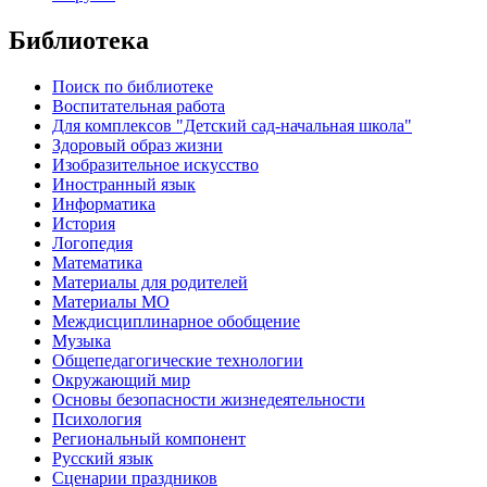
Библиотека
Поиск по библиотеке
Воспитательная работа
Для комплексов "Детский сад-начальная школа"
Здоровый образ жизни
Изобразительное искусство
Иностранный язык
Информатика
История
Логопедия
Математика
Материалы для родителей
Материалы МО
Междисциплинарное обобщение
Музыка
Общепедагогические технологии
Окружающий мир
Основы безопасности жизнедеятельности
Психология
Региональный компонент
Русский язык
Сценарии праздников