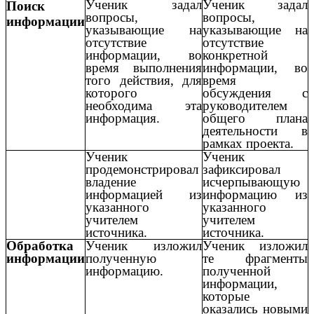
Ученик задал
Ученик задал
Поиск
вопросы,
вопросы,
информации
указывающие на
указывающие на
отсутствие
отсутствие
информации, во
конкретной
время выполнения
информации, во
того действия, для
время
которого
обсуждения с
необходима эта
руководителем
информация.
общего плана
деятельности в
рамках проекта.
Ученик
Ученик
продемонстрировал
зафиксировал
владение
исчерпывающую
информацией из
информацию из
указанного
указанного
учителем
учителем
источника.
источника.
Обработка
Ученик изложил
Ученик изложил
информации
полученную
те фрагменты
информацию.
полученной
информации,
которые
оказались новыми