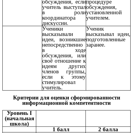
обсуждения, если
процедуре
учитель выступал
обсуждения,
в роли
установленной
координатора
учителем.
дискуссии.
Ученики
Ученик
высказывали
высказывал идеи,
идеи, возникшие
подготовленные
непосредственно
заранее.
в ходе
обсуждения, или
своё отношение к
идеям других
членов группы,
если к этому
стимулировал
учитель.
Критерии для оценки сформированности
информационной компетентности
Уровень I
(начальная
школа)
1 балл
2 балла