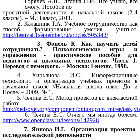
Горячев А.В., Иглина Н.И. Всё узнаю, всё
смогу. Пособие по
проектной деятельности в начальной школе (2-4
классы). – М.: Баласс, 2011.
2. Калашник Т.А. Учебное сотрудничество как
способ формирования умения учиться.
http://festival.1september.ru/articles/505343/
3. Фопель К. Как научить детей
сотрудничать? Психологические игры и
упражнения - практическое пособие для
педагогов и школьных психологов. Часть 1.
Перевод с немецкого. – Москва: Генезис, 1998.
4. Хирьянова И.С. Информационные
технологии и организация учебных проектов в
начальной школе //Начальная школа плюс До и
После. – 2009, № 1.
5. Чечина Е.С. Метод проектов во внеклассной
работе.
http://pedsovet.org/component/option,com_mtree/task,vi
6. Чечина Е.С. Отчего мы иногда болеем.
http://www.openclass.ru/lessons/142928
7. Яннова И.Г. Организация проектно-
исследовательской деятельности