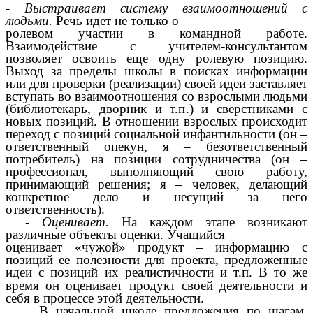
- Выстраивает систему взаимоотношений с
людьми.
Речь идет не только о
ролевом участии в командной работе.
Взаимодействие с учителем-консультантом
позволяет освоить еще одну ролевую позицию.
Выход за пределы школы в поисках информации
или для проверки (реализации) своей идеи заставляет
вступать во взаимоотношения со взрослыми людьми
(библиотекарь, дворник и т.п.) и сверстниками с
новых позиций. В отношении взрослых происходит
переход с позиций социальной инфантильности (он –
ответственный опекун, я – безответственный
потребитель) на позиции сотрудничества (он –
профессионал, выполняющий свою работу,
принимающий решения; я – человек, делающий
конкретное дело и несущий за него
ответственность).
-
Оценивает.
На каждом этапе возникают
различные объекты оценки. Учащийся
оценивает «чужой» продукт – информацию с
позиций ее полезности для проекта, предложенные
идеи с позиций их реалистичности и т.п.
В то же
время он оценивает продукт своей деятельности и
себя в процессе этой деятельности.
В начальной школе предложения по шагам,