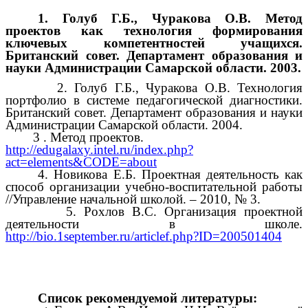
1. Голуб Г.Б., Чуракова О.В. Метод
проектов как технология формирования
ключевых компетентностей учащихся.
Британский совет. Департамент образования и
науки Администрации Самарской области. 2003.
2. Голуб Г.Б., Чуракова О.В. Технология
портфолио в системе педагогической диагностики.
Британский совет. Департамент образования и науки
Администрации Самарской области. 2004.
3 . Метод проектов.
http://edugalaxy.intel.ru/index.php?
act=elements&CODE=about
4. Новикова Е.Б. Проектная деятельность как
способ организации учебно-воспитательной работы
//Управление начальной школой. – 2010, № 3.
5. Рохлов В.С. Организация проектной
деятельности в школе.
http://bio.1september.ru/articlef.php?ID=200501404
Список рекомендуемой литературы: