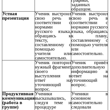
графики,
заданных
образцом.
Устная
Ученик выстроил
Ученик выстроил
презентация
свою речь в
свою речь в
соответствии с
соответствии с
нормами
нормами русского
русского языка,
языка, обращаясь
обращаясь к
к плану,
тексту,
составленному с
составленному с
помощью учителя
помощью
или
учителя или
самостоятельно.
самостоятельно.
Ученик повторил
Ученик привёл
нужный фрагмент
дополнительную
своего
информацию в
выступления в
ответ на
ответ на
уточняющий
уточняющий
вопрос.
вопрос.
Продуктивная
Ученики
Ученики в
коммуникация
высказывались,
основном
(работа в
следуя теме и
самостоятельно
группе)
процедуре
следовали