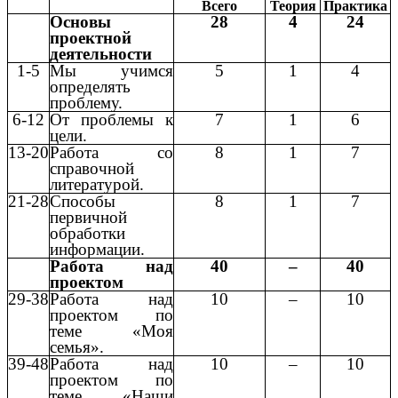
Всего
Теория
Практика
Основы
28
4
24
проектной
деятельности
1-5
Мы учимся
5
1
4
определять
проблему.
6-12
От проблемы к
7
1
6
цели.
13-20
Работа со
8
1
7
справочной
литературой.
21-28
Способы
8
1
7
первичной
обработки
информации.
Работа над
40
–
40
проектом
29-38
Работа над
10
–
10
проектом по
теме «Моя
семья».
39-48
Работа над
10
–
10
проектом по
теме «Наши