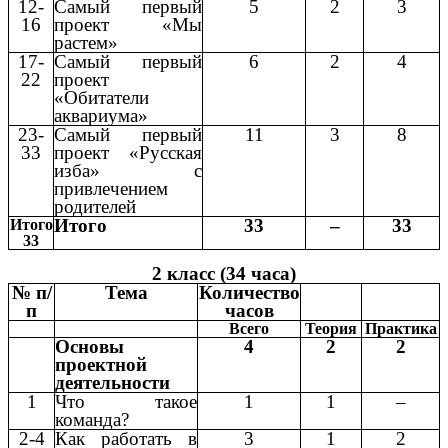
12-
Самый первый
5
2
3
16
проект «Мы
растем»
17-
Самый первый
6
2
4
22
проект
«Обитатели
аквариума»
23-
Самый первый
11
3
8
33
проект «Русская
изба» с
привлечением
родителей
Итого
33
–
33
Итого
33
2 класс (34 часа)
№ п/
Тема
Количество
п
часов
Всего
Теория
Практика
Основы
4
2
2
проектной
деятельности
1
Что такое
1
1
–
команда?
2-4
Как работать в
3
1
2