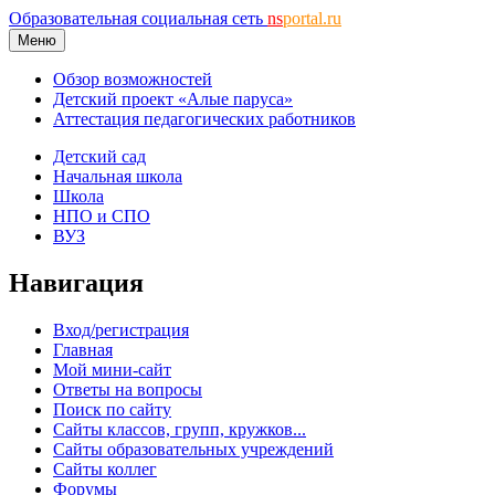
Образовательная социальная сеть
ns
portal.ru
Меню
Обзор возможностей
Детский проект «Алые паруса»
Аттестация педагогических работников
Детский сад
Начальная школа
Школа
НПО и СПО
ВУЗ
Навигация
Вход/регистрация
Главная
Мой мини-сайт
Ответы на вопросы
Поиск по сайту
Сайты классов, групп, кружков...
Сайты образовательных учреждений
Сайты коллег
Форумы