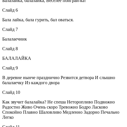
Балалайка, балалайка, Веселее поиграй-ка!
Слайд 6
Бала лайка, бала гурить, бал оваться.
Слайд 7
Балалаечник
Слайд 8
БАЛАЛАЙКА
Слайд 9
В деревне нынче празднично Резвится детвора И слышно
балалаечку Из каждого двора
Слайд 10
Как звучит балалайка? Не спеша Неторопливо Подвижно
Радостно Живо Очень скоро Тревожно Бодро Ласково
Спокойно Плавно Шаловливо Медленно Задорно Печально
Легко
Слайд 11