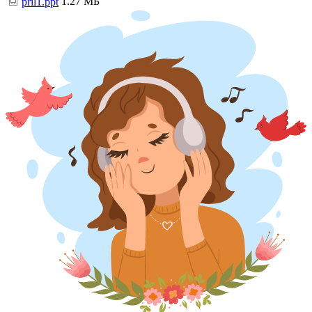
1.27 МБ
pril1.ppt