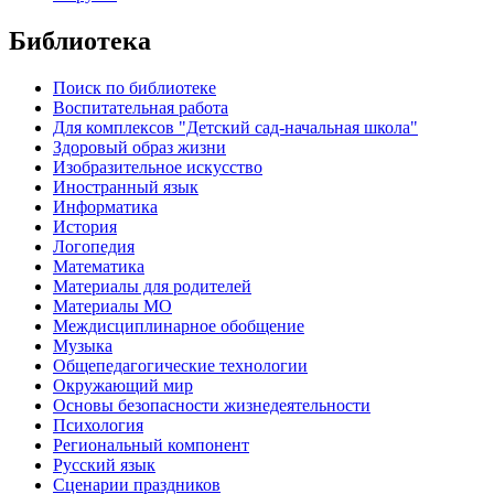
Библиотека
Поиск по библиотеке
Воспитательная работа
Для комплексов "Детский сад-начальная школа"
Здоровый образ жизни
Изобразительное искусство
Иностранный язык
Информатика
История
Логопедия
Математика
Материалы для родителей
Материалы МО
Междисциплинарное обобщение
Музыка
Общепедагогические технологии
Окружающий мир
Основы безопасности жизнедеятельности
Психология
Региональный компонент
Русский язык
Сценарии праздников