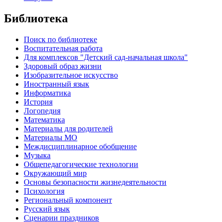
Библиотека
Поиск по библиотеке
Воспитательная работа
Для комплексов "Детский сад-начальная школа"
Здоровый образ жизни
Изобразительное искусство
Иностранный язык
Информатика
История
Логопедия
Математика
Материалы для родителей
Материалы МО
Междисциплинарное обобщение
Музыка
Общепедагогические технологии
Окружающий мир
Основы безопасности жизнедеятельности
Психология
Региональный компонент
Русский язык
Сценарии праздников