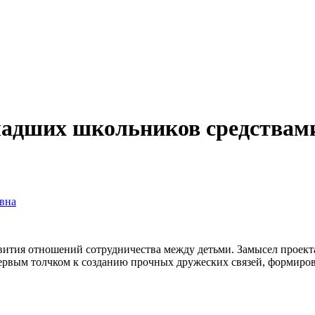
адших школьников средствами
вна
ития отношений сотрудничества между детьми. Замысел проекта 
 первым толчком к созданию прочных дружеских связей, формиро