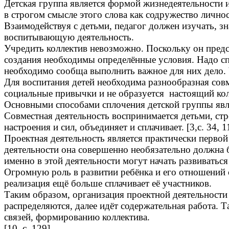
Детская группа является формой жизнедеятельности и
в строгом смысле этого слова как содружество личнос
Взаимодействуя с детьми, педагог должен изучать, з
воспитывающую деятельность.
Учредить коллектив невозможно. Поскольку он пред
создания необходимы определённые условия. Надо сп
необходимо сообща выполнить важное для них дело. 
Для воспитания детей необходима разнообразная совм
социальные привычки и не образуется настоящий кол
Основными способами сплочения детской группы явля
Совместная деятельность воспринимается детьми, ст
настроения и сил, объединяет и сплачивает. [3,с. 34, 1
Проектная деятельность является практически перво
деятельности она совершенно необязательно должна б
именно в этой деятельности могут начать развиватьс
Огромную роль в развитии ребёнка и его отношений 
реализация ещё больше сплачивает её участников.
Таким образом, организация проектной деятельности
распределяются, далее идёт содержательная работа.
связей, формированию коллектива.
[10, с. 129]