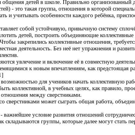
 общения детей в школе. Правильно организованный де
тей) - это такая группа, отношения в которой специал
нать и учитывать особенности каждого ребёнка, приспо
ставляет собой устойчивую, привычную систему сплоч
лотить детей, построить объединяющие коллективные 
Чтобы закрепились коллективные отношения, требуетс
естная деятельность. Без неё нет упражнения и разви
лектив.
ются увлечение и включение её в совместную деятель
ремящимися к новым впечатлениям, как предстоящая ра
1]
й возможностью для учеников начать коллективную раб
ыть коллективной, в учебных целях, как правило, пр
я отношения между сверстниками.
со сверстниками может сыграть общая работа, объедин
 - важнейшее условие развития отношений сотрудничес
 Так складываются группы, которые далее могут стать