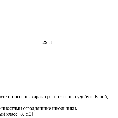
еятельности. 29-31
тер, посеешь характер - пожнёшь судьбу». К ней,
личностями сегодняшние школьники.
 класс.[8, с.3]