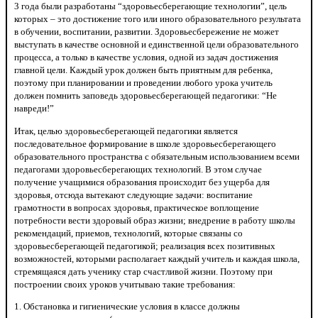
3 года были разработаны “здоровьесберегающие технологии”, цель
которых – это достижение того или иного образовательного результата
в обучении, воспитании, развитии. Здоровьесбережение не может
выступать в качестве основной и единственной цели образовательного
процесса, а только в качестве условия, одной из задач достижения
главной цели. Каждый урок должен быть приятным для ребенка,
поэтому при планировании и проведении любого урока учитель
должен помнить заповедь здоровьесберегающей педагогики: “Не
навреди!”
Итак, целью здоровьесберегающей педагогики является
последовательное формирование в школе здоровьесберегающего
образовательного пространства с обязательным использованием всеми
педагогами здоровьесберегающих технологий. В этом случае
получение учащимися образования происходит без ущерба для
здоровья, отсюда вытекают следующие задачи: воспитание
грамотности в вопросах здоровья, практическое воплощение
потребности вести здоровый образ жизни; внедрение в работу школы
рекомендаций, приемов, технологий, которые связаны со
здоровьесберегающей педагогикой; реализация всех позитивных
возможностей, которыми располагает каждый учитель и каждая школа,
стремящаяся дать ученику стар счастливой жизни. Поэтому при
построении своих уроков учитываю такие требования:
1. Обстановка и гигиенические условия в классе должны