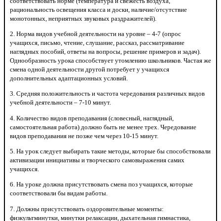
соответствовать норме (температура и свежесть воздуха,
рациональность освещения класса и доски, наличие/отсутствие
монотонных, неприятных звуковых раздражителей).
2. Норма видов учебной деятельности на уровне – 4-7 (опрос
учащихся, письмо, чтение, слушание, рассказ, рассматривание
наглядных пособий, ответы на вопросы, решение примеров и задач).
Однообразность урока способствует утомлению школьников. Частая же
смена одной деятельности другой потребует у учащихся
дополнительных адаптационных условий.
3. Средняя положительность и частота чередования различных видов
учебной деятельности – 7-10 минут.
4. Количество видов преподавания (словесный, наглядный,
самостоятельная работа) должно быть не менее трех. Чередование
видов преподавания не позже чем через 10-15 минут.
5. На урок следует выбирать такие методы, которые бы способствовали
активизации инициативы и творческого самовыражения самих
учащихся.
6. На уроке должна присутствовать смена поз учащихся, которые
соответствовали бы видам работы.
7. Должны присутствовать оздоровительные моменты:
физкультминутки, минутки релаксации, дыхательная гимнастика,