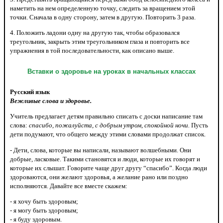
наметить на нем определенную точку, следить за вращением этой
точки. Сначала в одну сторону, затем в другую. Повторить 3 раза.
4. Положить ладони одну на другую так, чтобы образовался
треугольник, закрыть этим треугольником глаза и повторить все
упражнения в той последовательности, как описано выше.
Вставки о здоровье на уроках в начальных классах
Русский язык
Вежливые слова и здоровье.
Учитель предлагает детям правильно списать с доски написание там
слова:
спасибо, пожалуйста, с добрым утром, спокойной ночи.
Пусть
дети подумают, что общего между этими словами продолжат список.
- Дети, слова, которые вы написали, называют волшебными. Они
добрые, ласковые. Такими становятся и люди, которые их говорят и
которые их слышат. Говорите чаще друг другу “спасибо”. Когда люди
здороваются, они желают здоровья, а желание рано или поздно
исполняются. Давайте все вместе скажем:
- я хочу быть здоровым;
- я могу быть здоровым;
- я буду здоровым.