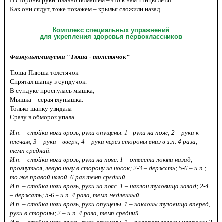
В стороны руки, плавно помашем – это к нам птицы летят.
Как они сядут, тоже покажем – крылья сложили назад.
Комплекс специальных упражнений
для укрепления здоровья первоклассников
Физкультминутка “Тюша - толстячок”
Тюша-Плюша толстячок
Спрятал шапку в сундучок.
В сундуке проснулась мышка,
Мышка – серая глупышка.
Только шапку увидала –
Сразу в обморок упала.
И.п. – стойка ноги врозь, руки опущены. 1– руки на пояс; 2 – руки к
плечам; 3 – руки – вверх; 4 – руки через стороны вниз в и.п. 4 раза,
темп средний.
И.п. – стойка ноги врозь, руки на пояс. 1 – отвести локти назад,
прогнуться, левую ногу в сторону на носок; 2-3 – держать; 5-6 – и.п.;
то же правой ногой. 6 раз темп средний.
И.п. – стойка ноги врозь, руки на пояс. 1 – наклон туловища назад; 2-4
– держать; 5-6 – и.п. 4 раза, темп медленный.
И.п. – стойка ноги врозь, руки опущены. 1 – наклоны туловища вперед,
руки в стороны; 2 – и.п. 4 раза, темп средний.
И.п. – стойка ноги врозь, руки опущены. 1 – поворот головы направо; 2