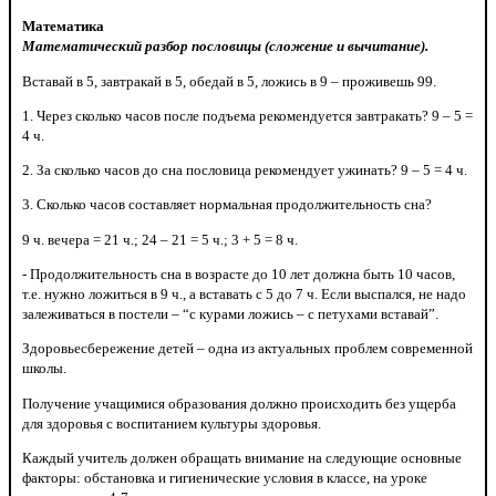
Математика
Математический разбор пословицы (сложение и вычитание).
Вставай в 5, завтракай в 5, обедай в 5, ложись в 9 – проживешь 99.
1. Через сколько часов после подъема рекомендуется завтракать? 9 – 5 =
4 ч.
2. За сколько часов до сна пословица рекомендует ужинать? 9 – 5 = 4 ч.
3. Сколько часов составляет нормальная продолжительность сна?
9 ч. вечера = 21 ч.; 24 – 21 = 5 ч.; 3 + 5 = 8 ч.
- Продолжительность сна в возрасте до 10 лет должна быть 10 часов,
т.е. нужно ложиться в 9 ч., а вставать с 5 до 7 ч. Если выспался, не надо
залеживаться в постели – “с курами ложись – с петухами вставай”.
Здоровьесбережение детей – одна из актуальных проблем современной
школы.
Получение учащимися образования должно происходить без ущерба
для здоровья с воспитанием культуры здоровья.
Каждый учитель должен обращать внимание на следующие основные
факторы: обстановка и гигиенические условия в классе, на уроке