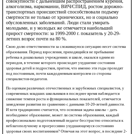
совокупности с дальнейшим распространением курения,
алкоголизма, наркомании, ВИЧ/СПИД, ростом дорожно-
транспортных происшествий способствовали подъему
смертности не только от хронических, но и социально
обусловленных заболеваний. Люди стали умирать
молодыми, и у молодых же отмечается наибольший
прирост смертности: за 1999-2000 г. показатель у 20-29-
летних возрос почти на 80 %.
Свою долю ответственности за сложившуюся ситуацию несет система
образования. Период взросления, приходящийся не пребывание
ребенка в дошкольных учреждениях и школе, оказался одним из
периодов, в течение которого происходит ухудшение состояния
здоровья детей и подростков, притом, что именно эти годы проходят
под постоянным, почти каждодневным контролем со стороны
специалистов-педагогов.
По оценкам различных отечественных и зарубежных специалистов, у
современных младших школьников в последнее время наблюдается
снижение темпов роста и функциональных показателей, отмечается
замедление развития по сравнению с данными 10-20-летней давности.
И хотя традиционно считается, что основная задача школы – дать
необходимое образование, может ли система образования, каждый
профессионально подготовленный педагог бесстрастно относиться к
неблагополучному и прогрессивно ухудшающемуся состоянию
здоровья своих воспитанников? Отвечая на этот вопрос, в последние 2-