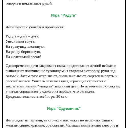
говорят и показывают рукой.
Игра “Радуга”
Дети вместе с учителем произносят:
Радуга – дуга – дуга,
Унеси меня в луга,
На травушку шелковую,
На речку бирюзовую,
На желтенький песок!
Одновременно дети закрывают глаза, представляют летний пейзаж и
выполняют покачивание туловищем из стороны в сторону, руки над
головой. Затем глаза открывают, снова закрывают, садятся за парты и
расслабляются. Учитель называет цвет, играющие стремятся с
закрытыми глазами “увидеть” заданный цвет. По истечении 3-5 секунд
учитель спрашивает у одного из игроков, что он видел.
Продолжительность всей игры 30 сек.
Игра “Одуванчик”
Дети сидят за партами, на столах у них лежат по нескольку фишек:
желтые, синие, красные, оранжевые. Малыши внимательно смотрят и