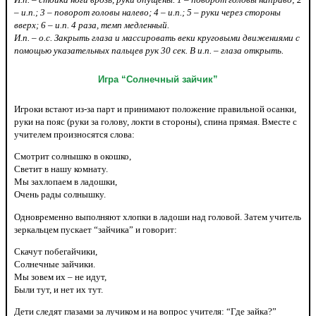
– и.п.; 3 – поворот головы налево; 4 – и.п.; 5 – руки через стороны
вверх; 6 – и.п. 4 раза, темп медленный.
И.п. – о.с. Закрыть глаза и массировать веки круговыми движениями с
помощью указательных пальцев рук 30 сек. В и.п. – глаза открыть.
Игра “Солнечный зайчик”
Игроки встают из-за парт и принимают положение правильной осанки,
руки на пояс (руки за голову, локти в стороны), спина прямая. Вместе с
учителем произносятся слова:
Смотрит солнышко в окошко,
Светит в нашу комнату.
Мы захлопаем в ладошки,
Очень рады солнышку.
Одновременно выполняют хлопки в ладоши над головой. Затем учитель
зеркальцем пускает “зайчика” и говорит:
Скачут побегайчики,
Солнечные зайчики.
Мы зовем их – не идут,
Были тут, и нет их тут.
Дети следят глазами за лучиком и на вопрос учителя: “Где зайка?”