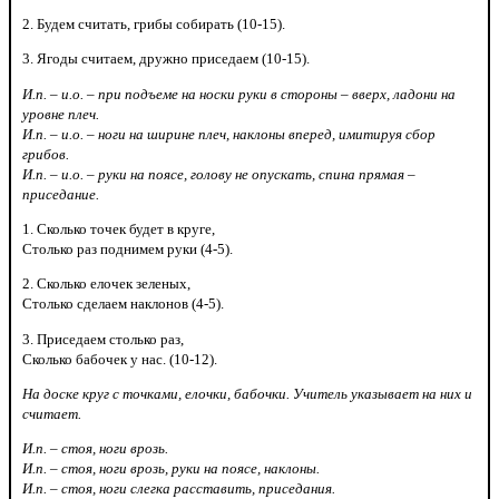
2. Будем считать, грибы собирать (10-15).
3. Ягоды считаем, дружно приседаем (10-15).
И.п. – и.о. – при подъеме на носки руки в стороны – вверх, ладони на
уровне плеч.
И.п. – и.о. – ноги на ширине плеч, наклоны вперед, имитируя сбор
грибов.
И.п. – и.о. – руки на поясе, голову не опускать, спина прямая –
приседание.
1. Сколько точек будет в круге,
Столько раз поднимем руки (4-5).
2. Сколько елочек зеленых,
Столько сделаем наклонов (4-5).
3. Приседаем столько раз,
Сколько бабочек у нас. (10-12).
На доске круг с точками, елочки, бабочки. Учитель указывает на них и
считает.
И.п. – стоя, ноги врозь.
И.п. – стоя, ноги врозь, руки на поясе, наклоны.
И.п. – стоя, ноги слегка расставить, приседания.