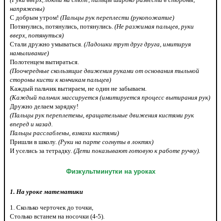
напряжены)
С добрым утром!
(Пальцы рук переплести (рукопожатие)
Потянулись, потянулись, потянулись.
(Не разжимая пальцев, руки
вверх, потянуться)
Стали дружно умываться.
(Ладошки трут друг друга, имитируя
намыливание)
Полотенцем вытираться.
(Поочередные скользящие движения руками от основания тыльной
стороны кисти к кончикам пальцев)
Каждый пальчик вытираем, не один не забываем.
(Каждый пальчик массируется (имитируется процесс вытирания рук)
Дружно делаем зарядку!
(Пальцы рук переплетены, вращательные движения кистями рук
вперед и назад.
Пальцы расслаблены, взмахи кистями)
Пришли в школу.
(Руки на парте согнуты в локтях)
И уселись за тетрадку.
(Дети показывают готовую к работе ручку).
Физкультминутки на уроках
1. На уроке математики
1. Сколько черточек до точки,
Столько встанем на носочки (4-5).