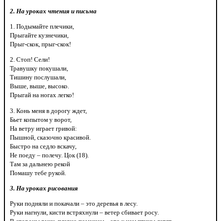
2. На уроках чтения и письма
1. Подымайте плечики,
Прыгайте кузнечики,
Прыг-скок, прыг-скок!
2. Стоп! Сели!
Травушку покушали,
Тишину послушали,
Выше, выше, высоко.
Прыгай на ногах легко!
3. Конь меня в дорогу ждет,
Бьет копытом у ворот,
На ветру играет гривой:
Пышной, сказочно красивой.
Быстро на седло вскачу,
Не поеду – полечу. Цок (18).
Там за дальнею рекой
Помашу тебе рукой.
3. На уроках рисования
Руки подняли и покачали – это деревья в лесу.
Руки нагнули, кисти встряхнули – ветер сбивает росу.