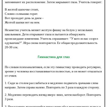
запоминают их расположение. Затем закрывают глаза. Учитель говорит:
В желтой шапочке стоит,
Словно солнышко горит.
Вот проходит день за днем –
Желтой шапки нет на нем.
Незаметно учитель меняет желтую фишку на белую у нескольких
школьников. Дети открывают глаза и пытаются обнаружить
происшедшие изменения. Учитель спрашивает: “У кого из вас созрел
одуванчик?”. Игра снова повторяется. Ее общая продолжительность
20-30 сек.
Гимнастика для глаз
По словам психоаналитиков, если эту гимнастику проводить регулярно,
зрение у человека восстанавливается полностью, и он может отказаться
от очков.
1. Сидя за столом расслабиться и медленно подвигать зрачками слева
направо. Затем справа налево. Повторить по 3 раза в каждую сторону.
2. Медленно переводить взгляд вверх–вниз, затем наоборот. Повторить
3 раза.
3. Представить вращающийся перед вами обод велосипедного колеса и