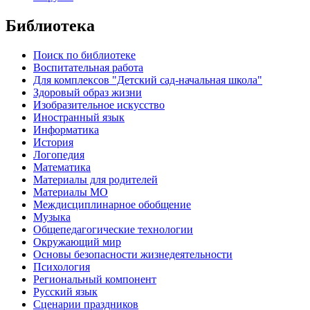
Библиотека
Поиск по библиотеке
Воспитательная работа
Для комплексов "Детский сад-начальная школа"
Здоровый образ жизни
Изобразительное искусство
Иностранный язык
Информатика
История
Логопедия
Математика
Материалы для родителей
Материалы МО
Междисциплинарное обобщение
Музыка
Общепедагогические технологии
Окружающий мир
Основы безопасности жизнедеятельности
Психология
Региональный компонент
Русский язык
Сценарии праздников