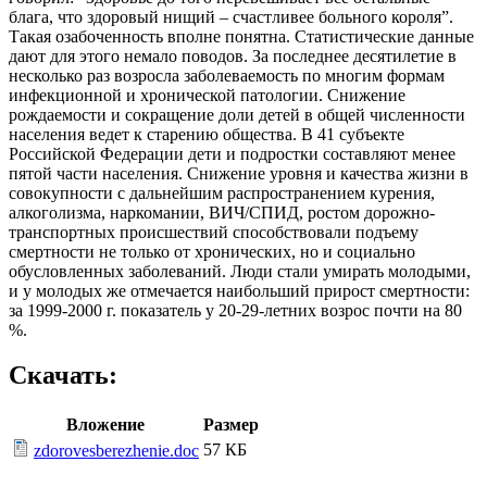
блага, что здоровый нищий – счастливее больного короля”.
Такая озабоченность вполне понятна. Статистические данные
дают для этого немало поводов. За последнее десятилетие в
несколько раз возросла заболеваемость по многим формам
инфекционной и хронической патологии. Снижение
рождаемости и сокращение доли детей в общей численности
населения ведет к старению общества. В 41 субъекте
Российской Федерации дети и подростки составляют менее
пятой части населения. Снижение уровня и качества жизни в
совокупности с дальнейшим распространением курения,
алкоголизма, наркомании, ВИЧ/СПИД, ростом дорожно-
транспортных происшествий способствовали подъему
смертности не только от хронических, но и социально
обусловленных заболеваний. Люди стали умирать молодыми,
и у молодых же отмечается наибольший прирост смертности:
за 1999-2000 г. показатель у 20-29-летних возрос почти на 80
%.
Скачать:
Вложение
Размер
57 КБ
zdorovesberezhenie.doc