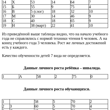
14
Х
53
14
64
7
15
Б
55
9
75
4
16
В
5 (слог)
18
32
10
17
М
30
14
46
9
18
С
40
18
65
9
19
Н
38 (март)
22
41
10
Из приведённой выше таблицы видно, что на начало учебного
года не справлялись с нормой техники чтения 6 человек. А на
конец учебного года 3 человека. Рост же личных достижений
есть у каждого.
Качество обученности детей 7 вида не определяется.
Данные личного роста ребёнка – инвалида.
1
А
58
2
75
0
Данные личного роста обучающихся.
1
58
5
70
2
2
З
60
5
70
4