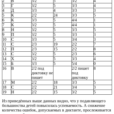
2
В
3/2
5
3/2
4
3
Г
3/2
5
3/3
4
4
Д
3/3
4
3/3
3
5
К
2/2
24
3/3
5
6
К
3/3
5
4/4
1
7
К
3/2
5
4/4
1
8
Н
3/2
5
3/3
5
9
П
3/2
5
3/3
3
10
С
3/3
5
3/4
3
11
С
2/3
19
2/2
7
12
П
2/3
15
2/2
8
13
С
3/2
5
2/3
6
14
Х
3/2
5
3/3
4
15
Б
3/3
5
5/4
0
16
В
2/2 под
2/2 пишет
8
диктовку не
под
пишет
диктовку
17
М
2/2
18
3/3
5
18
С
2/2
21
3/4
3
19
Н
2/2
15
3/2
5
Из приведённых выше данных видно, что у подавляющего
большинства детей повысилась успеваемость. А снижение
количества ошибок, допускаемых в диктанте, прослеживается