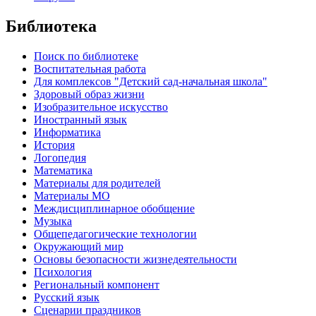
Библиотека
Поиск по библиотеке
Воспитательная работа
Для комплексов "Детский сад-начальная школа"
Здоровый образ жизни
Изобразительное искусство
Иностранный язык
Информатика
История
Логопедия
Математика
Материалы для родителей
Материалы МО
Междисциплинарное обобщение
Музыка
Общепедагогические технологии
Окружающий мир
Основы безопасности жизнедеятельности
Психология
Региональный компонент
Русский язык
Сценарии праздников