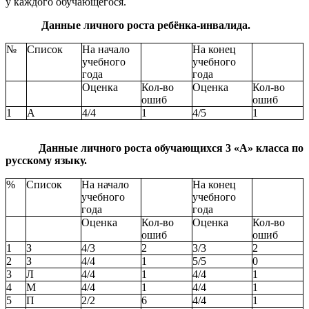
у каждого обучающегося.
Данные личного роста ребёнка-инвалида.
№
Список
На начало
На конец
учебного
учебного
года
года
Оценка
Кол-во
Оценка
Кол-во
ошиб
ошиб
1
А
4/4
1
4/5
1
Данные личного роста обучающихся 3 «А» класса по
русскому языку.
%
Список
На начало
На конец
учебного
учебного
года
года
Оценка
Кол-во
Оценка
Кол-во
ошиб
ошиб
1
З
4/3
2
3/3
2
2
З
4/4
1
5/5
0
3
Л
4/4
1
4/4
1
4
М
4/4
1
4/4
1
5
П
2/2
6
4/4
1