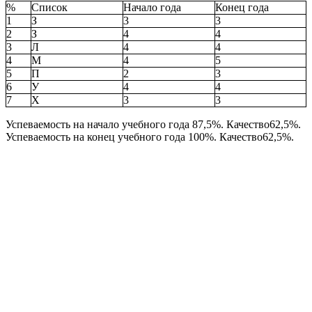
%
Список
Начало года
Конец года
1
З
3
3
2
З
4
4
3
Л
4
4
4
М
4
5
5
П
2
3
6
У
4
4
7
Х
3
3
Успеваемость на начало учебного года 87,5%. Качество62,5%.
Успеваемость на конец учебного года 100%. Качество62,5%.