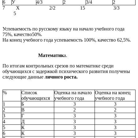
6
У
4/3
2
3/4
2
7 Х 2/2 15 3/3
5
Успеваемость по русскому языку на начало учебного года
75%, качество50%.
На конец учебного года успеваемость 100%, качество 62,5%.
Математик
а.
По итогам контрольных срезов по математике среди
обучающихся с задержкой психического развития получены
следующие данные
личного роста.
%
Список
Оценка на начало
Оценка на конец
обучающихся
учебного года
учебного года
1
Б
3
3
2
В
2
2
3
Г
3
3
4
Д
3
3
5
К
3
3
6
К
3
3