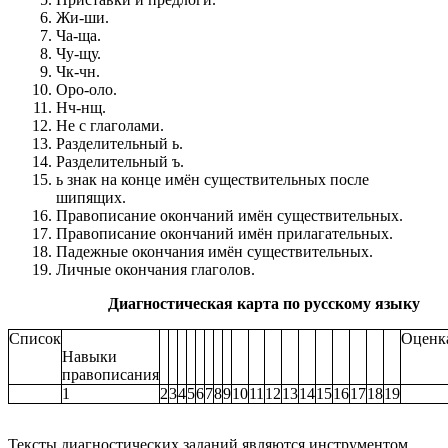
Жи-ши.
Ча-ща.
Чу-щу.
Чк-чн.
Оро-оло.
Нч-нщ.
Не с глаголами.
Разделительный ь.
Разделительный ъ.
ь знак на конце имён существительных после
шипящих.
Правописание окончаний имён существительных.
Правописание окончаний имён прилагательных.
Падежные окончания имён существительных.
Личные окончания глаголов.
Диагностическая карта по русскому языку
Список
Оценк
Навыки
правописания
1
2
3
4
5
6
7
8
9
10
11
12
13
14
15
16
17
18
19
Тексты диагностических заданий являются инструментом