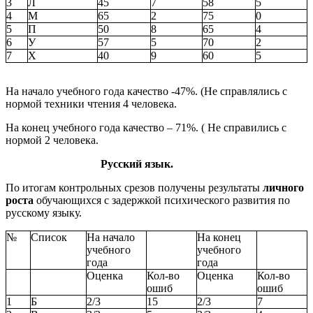
3
Л
45
7
58
5
4
М
65
2
75
0
5
П
50
8
65
4
6
У
57
5
70
2
7
Х
40
9
60
5
На начало учебного года качество -47%. (Не справлялись с
нормой техники чтения 4 человека.
На конец учебного года качество – 71%. ( Не справились с
нормой 2 человека.
Русский язык.
По итогам контрольных срезов получены результаты
личного
роста
обучающихся с задержкой психического развития по
русскому языку.
№
Список
На начало
На конец
учебного
учебного
года
года
Оценка
Кол-во
Оценка
Кол-во
ошиб
ошиб
1
Б
2/3
15
2/3
7