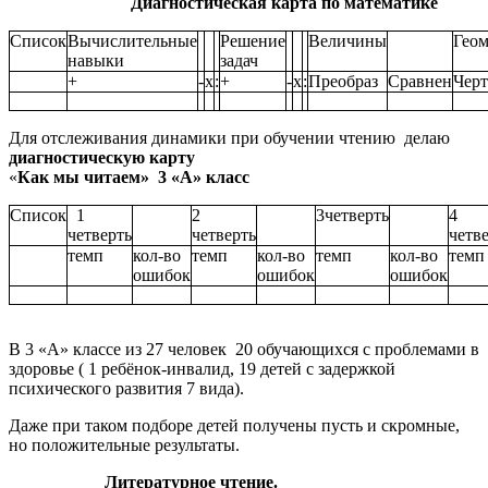
Диагностическая карта по математике
Список
Вычислительные
Решение
Величины
Геом
навыки
задач
+
-
х
:
+
-
х
:
Преобраз
Сравнен
Черт
Для отслеживания динамики при обучении чтению делаю
диагностическую карту
«
Как мы читаем» 3 «А» класс
Список
1
2
3четверть
4
четверть
четверть
четв
темп
кол-во
темп
кол-во
темп
кол-во
темп
ошибок
ошибок
ошибок
В 3 «А» классе из 27 человек 20 обучающихся с проблемами в
здоровье ( 1 ребёнок-инвалид, 19 детей с задержкой
психического развития 7 вида).
Даже при таком подборе детей получены пусть и скромные,
но положительные результаты.
Литературное чтение.