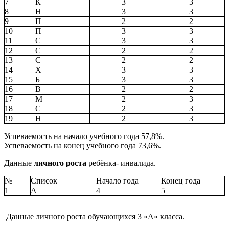
7
К
3
3
8
Н
3
3
9
П
2
2
10
П
3
3
11
С
3
3
12
С
2
2
13
С
2
2
14
Х
3
3
15
Б
3
3
16
В
2
2
17
М
2
3
18
С
2
3
19
Н
2
3
Успеваемость на начало учебного года 57,8%.
Успеваемость на конец учебного года 73,6%.
Данные
личного роста
ребёнка- инвалида.
№
Список
Начало года
Конец года
1
А
4
5
Данные личного роста обучающихся 3 «А» класса.