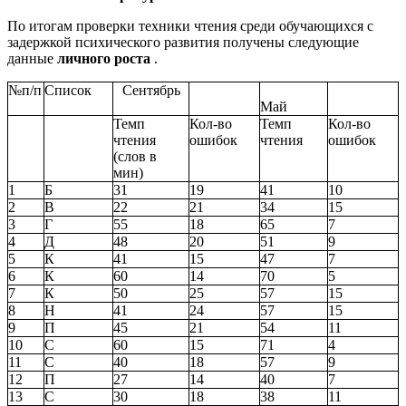
По итогам проверки техники чтения среди обучающихся с
задержкой психического развития получены следующие
данные
личного роста
.
№п/п
Список
Сентябрь
Май
Темп
Кол-во
Темп
Кол-во
чтения
ошибок
чтения
ошибок
(слов в
мин)
1
Б
31
19
41
10
2
В
22
21
34
15
3
Г
55
18
65
7
4
Д
48
20
51
9
5
К
41
15
47
7
6
К
60
14
70
5
7
К
50
25
57
15
8
Н
41
24
57
15
9
П
45
21
54
11
10
С
60
15
71
4
11
С
40
18
57
9
12
П
27
14
40
7
13
С
30
18
38
11