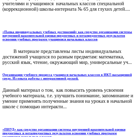
учителями и учащимися начальных классов специальной
(коррекционной) школы-интерната № 65 для глухих детей....
«Папка индивидуальных учебных достижений» как средство организации системы
внутренней накопительной оценки предметных и метапредметных результатов
освоения учебных программ учащимися начальных классов
В материале представлены листы индивидуальных
достижений учащихся по разным предметам: математика,
русский язык, чтение, окружающий мир, универсальные уч...
Организация учебного процесса учащихся начальных классов в ИКТ-насыщенной
среде. Из опыта работы с интерактивной доской.
Данный материал о том, как повысить уровень усвоения
учебного материала, т.е. улучшить понимание, запоминание и
умение применять полученные знания на уроках в начальной
школе с помощью интеракти...
«ПИУД» как средство организации системы внутренней накопительной оценки
предметных и метапредметных результатов освоения учебных программ
учащимися начальных классов