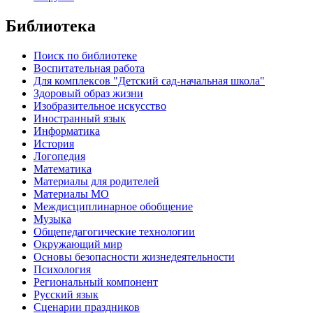
Библиотека
Поиск по библиотеке
Воспитательная работа
Для комплексов "Детский сад-начальная школа"
Здоровый образ жизни
Изобразительное искусство
Иностранный язык
Информатика
История
Логопедия
Математика
Материалы для родителей
Материалы МО
Междисциплинарное обобщение
Музыка
Общепедагогические технологии
Окружающий мир
Основы безопасности жизнедеятельности
Психология
Региональный компонент
Русский язык
Сценарии праздников