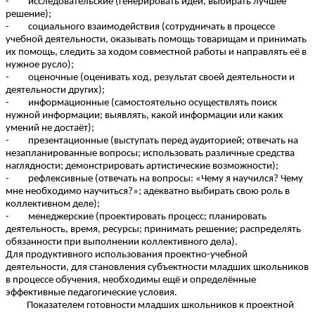
- исследовательские (генерировать идеи, выбирать лучшее
решение);
- социального взаимодействия (сотрудничать в процессе
учебной деятельности, оказывать помощь товарищам и принимать
их помощь, следить за ходом совместной работы и направлять её в
нужное русло);
- оценочные (оценивать ход, результат своей деятельности и
деятельности других);
- информационные (самостоятельно осуществлять поиск
нужной информации; выявлять, какой информации или каких
умений не достаёт);
- презентационные (выступать перед аудиторией; отвечать на
незапланированные вопросы; использовать различные средства
наглядности; демонстрировать артистические возможности);
- рефлексивные (отвечать на вопросы: «Чему я научился? Чему
мне необходимо научиться?»; адекватно выбирать свою роль в
коллективном деле);
- менеджерские (проектировать процесс; планировать
деятельность, время, ресурсы; принимать решение; распределять
обязанности при выполнении коллективного дела).
Для продуктивного использования проектно-учебной
деятельности, для становления субъектности младших школьников
в процессе обучения, необходимы ещё и определённые
эффективные педагогические условия.
Показателем готовности младших школьников к проектной