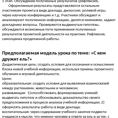
5 этап. Обсуждение полученных результатов (рефлексия).
Оформленные результаты представляются остальным
участникам проекта в виде доклада, дискуссии, ролевой игры,
через научную конференцию и т.д. Участники обсуждают и
анализируют полученную информацию, делятся мнениями, задают
докладчику вопросы. Проверяются выдвинутые гипотезы,
обсуждаются возможные пути применения полученных
результатов проектной деятельности на практике. Рефлексия,
самооценка проделанной работы.
Предполагаемая модель урока по теме: «С кем
дружит ель?»
Дидактическая цель: создать условия для осознания и осмысления
блока новой учебной информации, используя приемы проектного
обучения и игровой деятельности.
Цели:
образовательная: создать условия для выявления взаимосвязей
между растениями, животными и человеком;
развивающая: 1)способствовать формированию умений:
выдвигать гипотезу и обосновывать доказательство своего
предположения в процессе анализа учебной информации; 2)
оформлять результаты работы в виде доклада;
воспитательная: через содержание учебного занятия подвести
учащихся к мысли, что именно человек в ответе за ель и за тех, с