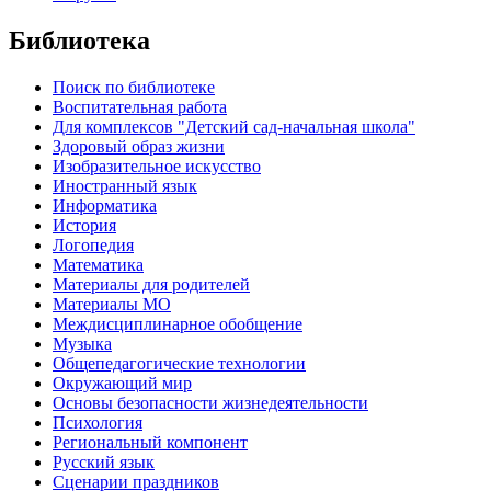
Библиотека
Поиск по библиотеке
Воспитательная работа
Для комплексов "Детский сад-начальная школа"
Здоровый образ жизни
Изобразительное искусство
Иностранный язык
Информатика
История
Логопедия
Математика
Материалы для родителей
Материалы МО
Междисциплинарное обобщение
Музыка
Общепедагогические технологии
Окружающий мир
Основы безопасности жизнедеятельности
Психология
Региональный компонент
Русский язык
Сценарии праздников