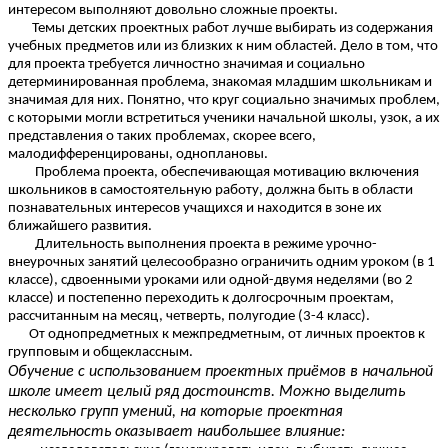
интересом выполняют довольно сложные проекты.
Темы детских проектных работ лучше выбирать из содержания
учебных предметов или из близких к ним областей. Дело в том, что
для проекта требуется личностно значимая и социально
детерминированная проблема, знакомая младшим школьникам и
значимая для них. Понятно, что круг социально значимых проблем,
с которыми могли встретиться ученики начальной школы, узок, а их
представления о таких проблемах, скорее всего,
малодифференцированы, одноплановы.
Проблема проекта, обеспечивающая мотивацию включения
школьников в самостоятельную работу, должна быть в области
познавательных интересов учащихся и находится в зоне их
ближайшего развития.
Длительность выполнения проекта в режиме урочно-
внеурочных занятий целесообразно ограничить одним уроком (в 1
классе), сдвоенными уроками или одной-двумя неделями (во 2
классе) и постепенно переходить к долгосрочным проектам,
рассчитанным на месяц, четверть, полугодие (3-4 класс).
От однопредметных к межпредметным, от личных проектов к
групповым и общеклассным.
Обучение с использованием проектных приёмов в начальной
школе имеет целый ряд достоинств. Можно выделить
несколько групп умений, на которые проектная
деятельность оказывает наибольшее влияние: