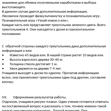
знаниями для обмена полученными наработками и выбора
выступающего.
В данном случае дается дополнительная информация.
Лесовичок проводит физкультминутку и познавательную игру.
Познавательная игра «Узнай новое о ели».
Каждая часть ели представляет треугольник зеленого цвета. Всего
треугольников 4. Они находятся у доски в горизонтальном
положении:
С обратной стороны каждого треугольника дана дополнительная
информация о ели:
• Известно 45 видов ели. В нашей стране растет 10 видов ели.
• Высота взрослого дерева 30-40 м.
• Толщина ствола достигает 1 м.
• Хвоя держится на дереве 7-9 лет.
Учащиеся выходят к доске по одному. Прочитав информацию
вслух, они прилепляют треугольники один под другим, составляя
елочку:
VII. Оформление результатов работы.
Отдохнув, учащиеся рисуют плакат. Один ученик готовится отвечать
на поставленный вопрос и рассказать о том, почему именно такой
плакат они решили нарисовать. Другой помогает. При