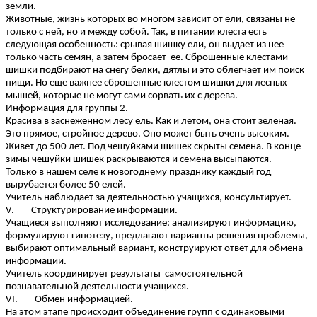
земли.
Животные, жизнь которых во многом зависит от ели, связаны не
только с ней, но и между собой. Так, в питании клеста есть
следующая особенность: срывая шишку ели, он выдает из нее
только часть семян, а затем бросает ее. Сброшенные клестами
шишки подбирают на снегу белки, дятлы и это облегчает им поиск
пищи. Но еще важнее сброшенные клестом шишки для лесных
мышей, которые не могут сами сорвать их с дерева.
Информация для группы 2.
Красива в заснеженном лесу ель. Как и летом, она стоит зеленая.
Это прямое, стройное дерево. Оно может быть очень высоким.
Живет до 500 лет. Под чешуйками шишек скрыты семена. В конце
зимы чешуйки шишек раскрываются и семена высыпаются.
Только в нашем селе к новогоднему празднику каждый год
вырубается более 50 елей.
Учитель наблюдает за деятельностью учащихся, консультирует.
V. Структурирование информации.
Учащиеся выполняют исследование: анализируют информацию,
формулируют гипотезу, предлагают варианты решения проблемы,
выбирают оптимальный вариант, конструируют ответ для обмена
информации.
Учитель координирует результаты самостоятельной
познавательной деятельности учащихся.
VI. Обмен информацией.
На этом этапе происходит объединение групп с одинаковыми