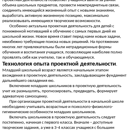
Проектная деятельность позволяет учащимся выйти за рамки
объема школьных предметов, провести межпредметные связи,
соединить имеющийся жизненный опыт с новыми знаниями,
выработать активную жизненную позицию, максимально
реализовывать имеющиеся творческие возможности.
Особенно актуальна проектная деятельность для детей с
пониженной мотивацией к обучению с самых первых дней их
школьной жизни. Новое время ставит перед нами новые задачи,
неизбежно требующие поиска новых решений. На протяжении
многих лет привлекательны были нетрадиционные формы
обучения и воспитания учащихся, позволяющие наиболее полно
проявлять себя как учителю, так и обучающемуся.
Технология опыта проектной деятельности
.
Младший школьный возраст является начальным этапом
вхождения в проектную деятельность, закладывающим фундамент
дальнейшего овладения ею.
Включение младших школьников в проектную деятельность
учит их размышлять, прогнозировать, предвидеть, формирует
адекватную самооценку.
При организации проектной деятельности в начальной школе
необходимо учитывать возрастные и психолого-физиолого-
гигиенические особенности младших школьников.
Включать школьников в проектную деятельность следует
постепенно, начиная с первого класса. Вначале – доступные
творческие задания, а уже в 3-4 классах учащиеся с большим