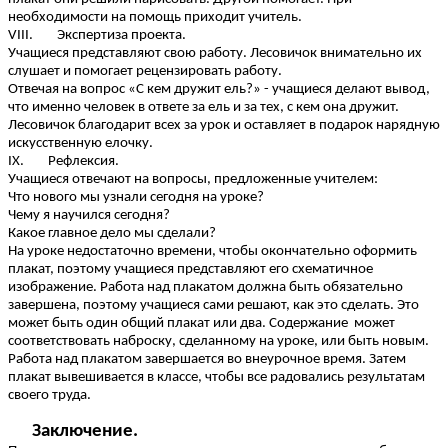
необходимости на помощь приходит учитель.
VIII. Экспертиза проекта.
Учащиеся представляют свою работу. Лесовичок внимательно их
слушает и помогает рецензировать работу.
Отвечая на вопрос «С кем дружит ель?» - учащиеся делают вывод,
что именно человек в ответе за ель и за тех, с кем она дружит.
Лесовичок благодарит всех за урок и оставляет в подарок нарядную
искусственную елочку.
IX. Рефлексия.
Учащиеся отвечают на вопросы, предложенные учителем:
Что нового мы узнали сегодня на уроке?
Чему я научился сегодня?
Какое главное дело мы сделали?
На уроке недостаточно времени, чтобы окончательно оформить
плакат, поэтому учащиеся представляют его схематичное
изображение. Работа над плакатом должна быть обязательно
завершена, поэтому учащиеся сами решают, как это сделать. Это
может быть один общий плакат или два. Содержание может
соответствовать наброску, сделанному на уроке, или быть новым.
Работа над плакатом завершается во внеурочное время. Затем
плакат вывешивается в классе, чтобы все радовались результатам
своего труда.
Заключение.