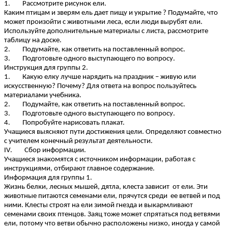
1. Рассмотрите рисунок ели.
Каким птицам и зверям ель дает пищу и укрытие ? Подумайте, что
может произойти с животными леса, если люди вырубят ели.
Используйте дополнительные материалы с листа, рассмотрите
таблицу на доске.
2. Подумайте, как ответить на поставленный вопрос.
3. Подготовьте одного выступающего по вопросу.
Инструкция для группы 2.
1. Какую елку лучше нарядить на праздник – живую или
искусственную? Почему? Для ответа на вопрос пользуйтесь
материалами учебника.
2. Подумайте, как ответить на поставленный вопрос.
3. Подготовьте одного выступающего по вопросу.
4. Попробуйте нарисовать плакат.
Учащиеся выясняют пути достижения цели. Определяют совместно
с учителем конечный результат деятельности.
IV. Сбор информации.
Учащиеся знакомятся с источником информации, работая с
инструкциями, отбирают главное содержание.
Информация для группы 1.
Жизнь белки, лесных мышей, дятла, клеста зависит от ели. Эти
животные питаются семенами ели, прячутся среди ее ветвей и под
ними. Клесты строят на ели зимой гнезда и выкармливают
семенами своих птенцов. Заяц тоже может спрятаться под ветвями
ели, потому что ветви обычно расположены низко, иногда у самой