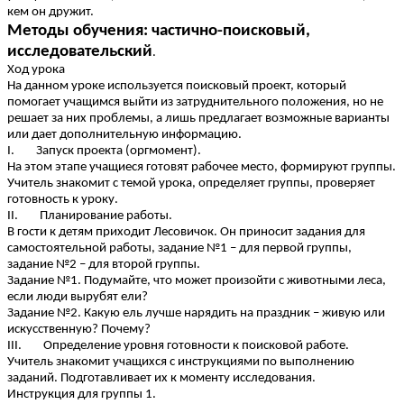
кем он дружит.
Методы обучения: частично-поисковый,
исследовательский
.
Ход урока
На данном уроке используется поисковый проект, который
помогает учащимся выйти из затруднительного положения, но не
решает за них проблемы, а лишь предлагает возможные варианты
или дает дополнительную информацию.
I. Запуск проекта (оргмомент).
На этом этапе учащиеся готовят рабочее место, формируют группы.
Учитель знакомит с темой урока, определяет группы, проверяет
готовность к уроку.
II. Планирование работы.
В гости к детям приходит Лесовичок. Он приносит задания для
самостоятельной работы, задание №1 – для первой группы,
задание №2 – для второй группы.
Задание №1. Подумайте, что может произойти с животными леса,
если люди вырубят ели?
Задание №2. Какую ель лучше нарядить на праздник – живую или
искусственную? Почему?
III. Определение уровня готовности к поисковой работе.
Учитель знакомит учащихся с инструкциями по выполнению
заданий. Подготавливает их к моменту исследования.
Инструкция для группы 1.