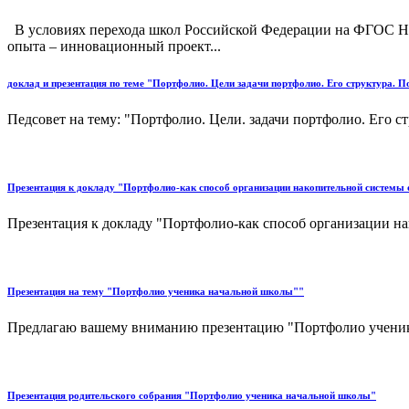
В условиях перехода школ Российской Федерации на ФГОС НО
опыта – инновационный проект...
доклад и презентация по теме "Портфолио. Цели задачи портфолио. Его структура. П
Педсовет на тему: "Портфолио. Цели. задачи портфолио. Его ст
Презентация к докладу "Портфолио-как способ организации накопительной системы 
Презентация к докладу "Портфолио-как способ организации на
Презентация на тему "Портфолио ученика начальной школы""
Предлагаю вашему вниманию презентацию "Портфолио ученика 
Презентация родительского собрания "Портфолио ученика начальной школы"