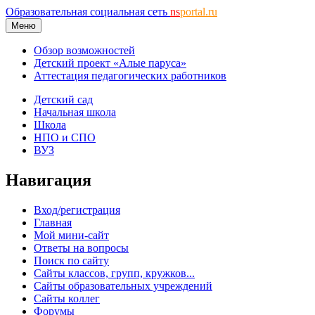
Образовательная социальная сеть
ns
portal.ru
Меню
Обзор возможностей
Детский проект «Алые паруса»
Аттестация педагогических работников
Детский сад
Начальная школа
Школа
НПО и СПО
ВУЗ
Навигация
Вход/регистрация
Главная
Мой мини-сайт
Ответы на вопросы
Поиск по сайту
Сайты классов, групп, кружков...
Сайты образовательных учреждений
Сайты коллег
Форумы