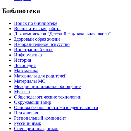
Библиотека
Поиск по библиотеке
Воспитательная работа
Для комплексов "Детский сад-начальная школа"
Здоровый образ жизни
Изобразительное искусство
Иностранный язык
Информатика
История
Логопедия
Математика
Материалы для родителей
Материалы МО
Междисциплинарное обобщение
Музыка
Общепедагогические технологии
Окружающий мир
Основы безопасности жизнедеятельности
Психология
Региональный компонент
Русский язык
Сценарии праздников