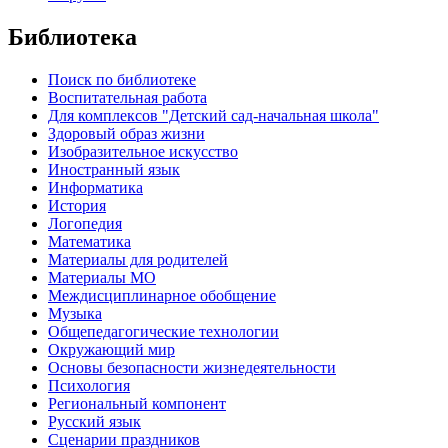
Библиотека
Поиск по библиотеке
Воспитательная работа
Для комплексов "Детский сад-начальная школа"
Здоровый образ жизни
Изобразительное искусство
Иностранный язык
Информатика
История
Логопедия
Математика
Материалы для родителей
Материалы МО
Междисциплинарное обобщение
Музыка
Общепедагогические технологии
Окружающий мир
Основы безопасности жизнедеятельности
Психология
Региональный компонент
Русский язык
Сценарии праздников