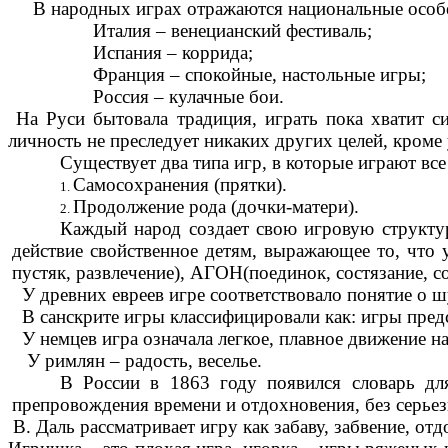
В народных играх отражаются национальные особе
Италия – венецианский фестиваль;
Испания – коррида;
Франция – спокойные, настольные игры;
Россия – кулачные бои.
На Руси бытовала традиция, играть пока хватит си
личность не преследует никаких других целей, кроме
Существует два типа игр, в которые играют вс
Самосохранения (прятки).
Продолжение рода (дочки-матери).
Каждый народ создает свою игровую структу
действие свойственное детям, выражающее то, что 
пустяк, развлечение), АГОН(поединок, состязание, с
У древних евреев игре соответствовало понятие о ш
В санскрите игры классифицировали как: игры предс
У немцев игра означала легкое, плавное движение н
У римлян – радость, веселье.
В России в 1863 году появился словарь дл
препровождения времени и отдохновения, без серьез
В. Даль рассматривает игру как забаву, забвение, о