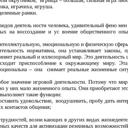
ли окрутников, игрища – большая, сильная игра либо 
нка, играчиха, игруша.
деленные рамки.
видов деятель ности человека, удивительный фено мен
ных на воссоздание и ус воение общественного опы
интеллектуальную, эмоциональную и физическую сферы 
тельность нормативна, она устанавливает законы, 
иняет реальный и иллюзорный мир. Это деятельность 
сходит приспособление к окружающему миру. Эта 
моциональна – она снимает реальные жизненные сит
бое значение игровой деятельности. Потому что мир 
о у них мало жизненного опыта. Они приобретают этот
 выполняет такие функции:
оставить удовольствие, воодушевить, пробу дить инте
х контактов общения;
 трудностей, возни кающих в других видах жизнедеяте
ных качеств для активизации резервных возможностей