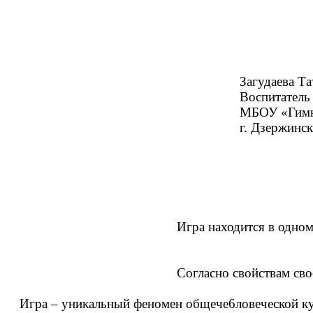
Загудаева Татьяна Вла
Воспитатель Г
МБОУ «Гимназия
г. Дзержинский Москов
Игра находится в одном ряду с 
Играть 
Согласно свойствам своей п
Игра – уникальный феномен общече6ловеческой кул