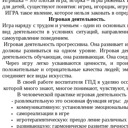
Игришка – это плохая игра, игорка – игры ряженых и
для детей, существуют понятия: игрец, игорщик, игру
ИГРА такое явление, которое нельзя заковать в опре
Игровая деятельность.
Игра наряду с трудом и ученьем - один из основных 
вид деятельности в условиях ситуаций, направлен
самоуправление поведением.
Игровая деятельность прогрессивна. Она развивает 
должны развиваться на одном уровне. Игровая дея
деятельность обучающая, она развивающая. Она соед
Через игру легко усваиваются ценности, и прои
положительные и отрицательные качества людей; э
соединяет все виды искусства.
В своей работе воспитателя ГПД я уделяю осо
которой много знают, многое понимают, чувствуют, н
В человеческой практике игровая деятельность
- развлекательную это основная функция игры: д
коммуникативную: установление эмоциональны
самореализации в игре
игротерапевтическую: преодо ление различных
развивающую: гармоническое развитие личност