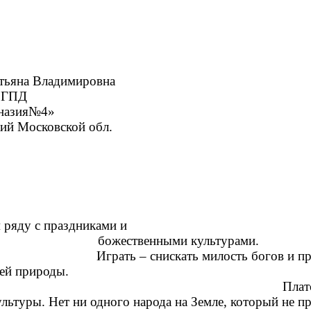
димировна
ПД
№4»
ской обл.
праздниками и
божественными культурами.
– снискать милость богов и прожи
рироды.
Плато
ьтуры. Нет ни одного народа на Земле, который не п