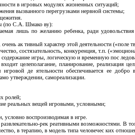
чности в игровых модулях жизненных ситуаций;
жения вызванного перегрузками нервной системы;
бщежития.
 (по С.А. Шмако ву):
аемая лишь по желанию ребенка, ради удовольствия 
очень ак тивный характер этой деятельности («поле тв
ество, состязательность, конкуренция, т.п. («эмоцион
содержание игры, логическую и временную пос ледова
входит целеполагание, планирование, реализация цел
я игровой де ятельности обеспечивается ее добро
само утверждении, самореализации.
их ролей;
ение реальных вещей игровыми, условными;
и, условно воспроизводимая в игре.
развлекательно-рек реативными возможностями. В том 
ество, в терапию, в модель типа человечес ких отноше