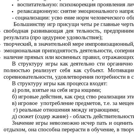
воспитательную: психокорекция проявления ли
релаксационную: снятие эмоционального напря
- социализации: усво ение норм человеческого о
Большинству игр присущи четы ре главные черты
свободная развивающая дея тельность, предприним
результата (про цедурное удовольствие);
творческий, в значительной мере импровизационный, 
эмоциональная приподнятость деятельности, сопернич
наличие прямых или косвенных правил, отражающих 
В структуру игры как деятельно сти органично 
полностью реализует себя как субъект. Мотиваци
соревновательности, удовлетворения потребности в 
В структуру игры как процесса входят:
а) роли, взятые на себя игра ющими;
б) игровые действия, как сред ство реализации эт
в) игровое употребление предметов, т.е. за мещ
г) реальные отношения между играющими;
д) сюжет (содер жание) - область действительност
Значение игры невозможно исчер пать и оценить 
отдыхом, она способна перерасти в обучение, в творч