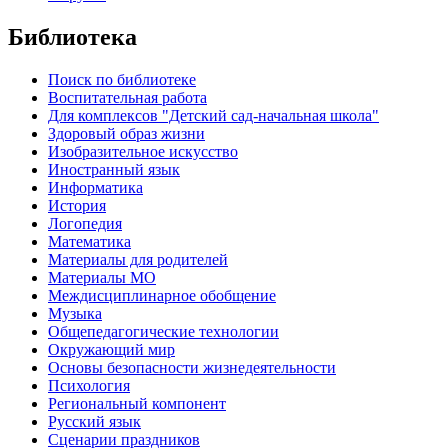
Библиотека
Поиск по библиотеке
Воспитательная работа
Для комплексов "Детский сад-начальная школа"
Здоровый образ жизни
Изобразительное искусство
Иностранный язык
Информатика
История
Логопедия
Математика
Материалы для родителей
Материалы МО
Междисциплинарное обобщение
Музыка
Общепедагогические технологии
Окружающий мир
Основы безопасности жизнедеятельности
Психология
Региональный компонент
Русский язык
Сценарии праздников