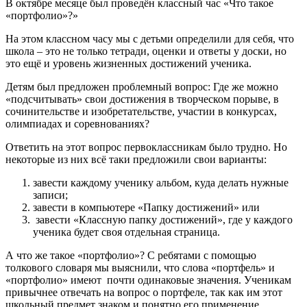
В октябре месяце был проведён классный час «Что такое
«портфолио»?»
На этом классном часу мы с детьми определили для себя, что
школа – это не только тетради, оценки и ответы у доски, но
это ещё и уровень жизненных достижений ученика.
Детям был предложен проблемный вопрос:
Где же можно
«подсчитывать» свои достижения в творческом порыве, в
сочинительстве и изобретательстве, участии в конкурсах,
олимпиадах и соревнованиях?
Ответить на этот вопрос первоклассникам было трудно. Но
некоторые из них всё таки предложили свои варианты:
завести каждому ученику альбом, куда делать нужные
записи;
завести в компьютере «Папку достижений» или
завести «Классную папку достижений», где у каждого
ученика будет своя отдельная страница.
А что же такое «портфолио»? С ребятами с помощью
толкового словаря мы выяснили, что слова
«портфель»
и
«портфолио»
имеют почти одинаковые значения. Ученикам
привычнее отвечать на вопрос о портфеле, так как им этот
школьный предмет знаком и понятно его применение.