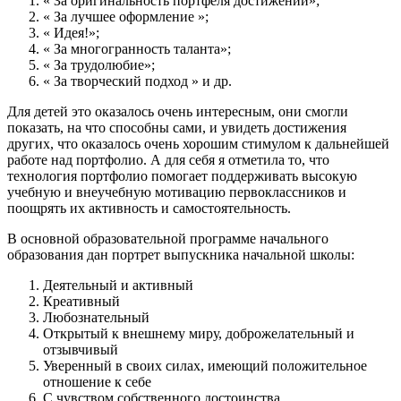
« За оригинальность портфеля достижений»;
« За лучшее оформление »;
« Идея!»;
« За многогранность таланта»;
« За трудолюбие»;
« За творческий подход » и др.
Для детей это оказалось очень интересным, они смогли
показать, на что способны сами, и увидеть достижения
других, что оказалось очень хорошим стимулом к дальнейшей
работе над портфолио. А для себя я отметила то, что
технология портфолио помогает поддерживать высокую
учебную и внеучебную мотивацию первоклассников и
поощрять их активность и самостоятельность.
В основной образовательной программе начального
образования дан портрет выпускника начальной школы:
Деятельный и активный
Креативный
Любознательный
Открытый к внешнему миру, доброжелательный и
отзывчивый
Уверенный в своих силах, имеющий положительное
отношение к себе
С чувством собственного достоинства