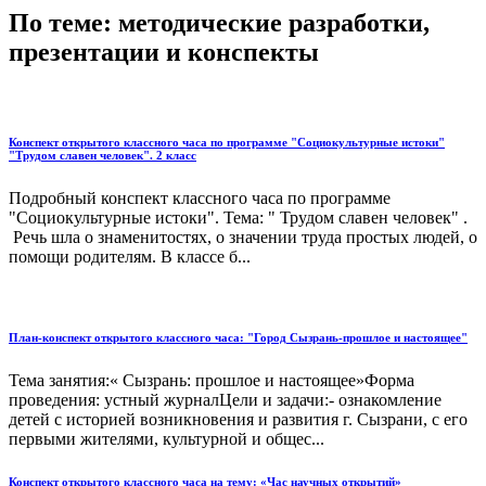
По теме: методические разработки,
презентации и конспекты
Конспект открытого классного часа по программе "Социокультурные истоки"
"Трудом славен человек". 2 класс
Подробный конспект классного часа по программе
"Социокультурные истоки". Тема: " Трудом славен человек" .
Речь шла о знаменитостях, о значении труда простых людей, о
помощи родителям. В классе б...
План-конспект открытого классного часа: "Город Сызрань-прошлое и настоящее"
Тема занятия:« Сызрань: прошлое и настоящее»Форма
проведения: устный журналЦели и задачи:- ознакомление
детей с историей возникновения и развития г. Сызрани, с его
первыми жителями, культурной и общес...
Конспект открытого классного часа на тему: «Час научных открытий»