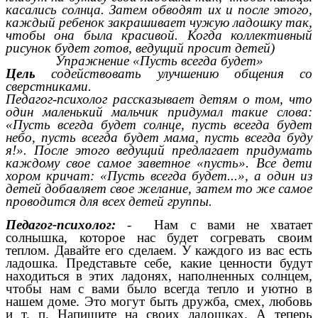
касались солнца. Затем обводят их и после этого,
каждый ребенок закрашивает чужую ладошку так,
чтобы она была красивой. Когда коллективный
рисунок будет готов, ведущий просит детей)
Упражнение «Пусть всегда будет»
Цель
содействовать улучшению общения со
сверстниками.
Педагог-психолог рассказывает детям о том, что
один маленький мальчик придумал такие слова:
«Пусть всегда будет солнце, пусть всегда будет
небо, пусть всегда будет мама, пусть всегда буду
я!». После этого ведущий предлагает придумать
каждому свое самое
заветное «пусть». Все дети
хором кричат: «Пусть всегда будет...», а один из
детей добавляет свое желание, затем то же самое
проводится для всех детей группы.
Педагог-психолог:
- Нам с вами не хватает
солнышка, которое нас будет согревать своим
теплом. Давайте его сделаем. У каждого из вас есть
ладошка. Представьте себе, какие ценности будут
находиться в этих ладонях, наполненных солнцем,
чтобы нам с вами было всегда тепло и уютно в
нашем доме. Это могут быть дружба, смех, любовь
и т. п. Напишите на своих ладошках. А теперь