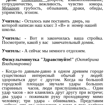
сотрудничество, вежливость, чувство юмора.
Мешают
грубость, обзывания, драки, обиды,
упрямство, эгоизм.
Учитель: -
Осталось нам поставить дверь, на
которой написан наш класс 3 «В» и номер нашей
школы.
Учитель: -
Вот и закончилась ваша стройка.
Посмотрите, какой у вас замечательный домик.
Учитель: -
А сейчас мы немного отдохнем.
Физкультминутка "Здравствуйте!"
(Октябрина
Владимировна)
- Когда-то давным-давно в одном древнем городе
существовал интересный обычай у людей:
здороваться друг с другом. Когда на большой
городской площади звучали удары больших
старинных часов, люди прислушивались... Один
удар часов - все кланялись друг другу при встрече;
два удара - пожимали руку проходящему мимо
человеку; три удара - обнимались. Представим
сейчас, что мы находимся с вами в том далёком