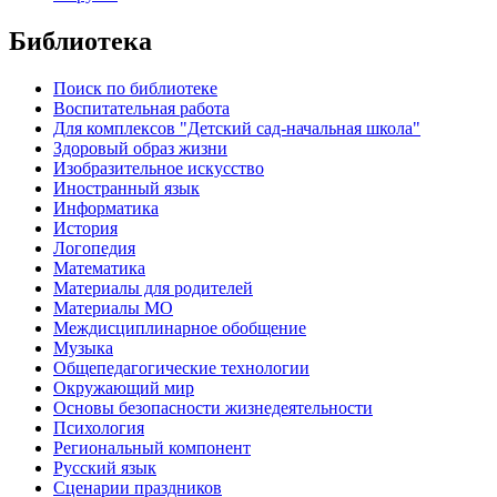
Библиотека
Поиск по библиотеке
Воспитательная работа
Для комплексов "Детский сад-начальная школа"
Здоровый образ жизни
Изобразительное искусство
Иностранный язык
Информатика
История
Логопедия
Математика
Материалы для родителей
Материалы МО
Междисциплинарное обобщение
Музыка
Общепедагогические технологии
Окружающий мир
Основы безопасности жизнедеятельности
Психология
Региональный компонент
Русский язык
Сценарии праздников