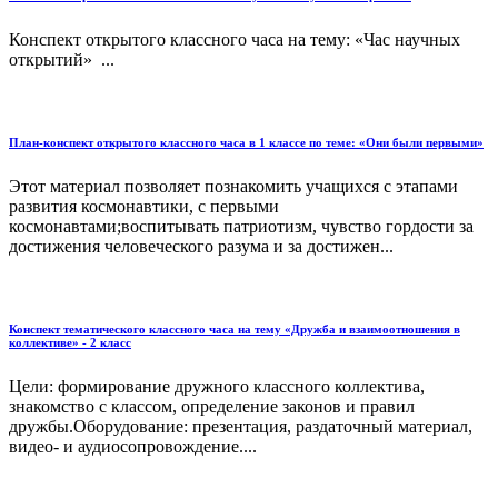
Конспект открытого классного часа на тему: «Час научных
открытий» ...
План-конспект открытого классного часа в 1 классе по теме: «Они были первыми»
Этот материал позволяет познакомить учащихся с этапами
развития космонавтики, с первыми
космонавтами;воспитывать патриотизм, чувство гордости за
достижения человеческого разума и за достижен...
Конспект тематического классного часа на тему «Дружба и взаимоотношения в
коллективе» - 2 класс
Цели: формирование дружного классного коллектива,
знакомство с классом, определение законов и правил
дружбы.Оборудование: презентация, раздаточный материал,
видео- и аудиосопровождение....