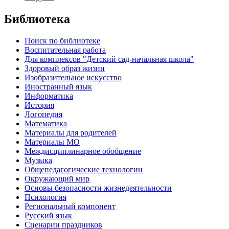
Библиотека
Поиск по библиотеке
Воспитательная работа
Для комплексов "Детский сад-начальная школа"
Здоровый образ жизни
Изобразительное искусство
Иностранный язык
Информатика
История
Логопедия
Математика
Материалы для родителей
Материалы МО
Междисциплинарное обобщение
Музыка
Общепедагогические технологии
Окружающий мир
Основы безопасности жизнедеятельности
Психология
Региональный компонент
Русский язык
Сценарии праздников