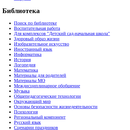
Библиотека
Поиск по библиотеке
Воспитательная работа
Для комплексов "Детский сад-начальная школа"
Здоровый образ жизни
Изобразительное искусство
Иностранный язык
Информатика
История
Логопедия
Математика
Материалы для родителей
Материалы МО
Междисциплинарное обобщение
Музыка
Общепедагогические технологии
Окружающий мир
Основы безопасности жизнедеятельности
Психология
Региональный компонент
Русский язык
Сценарии праздников