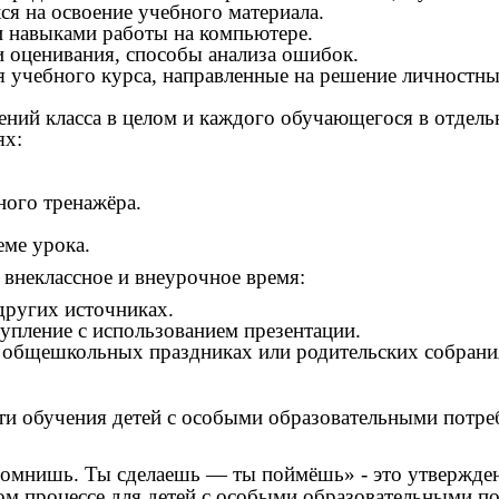
 на освоение учебного материала.
 навыками работы на компьютере.
и оценивания, способы анализа ошибок.
ия учебного курса, направленные на решение личност
ний класса в целом и каждого обучающегося в отдель
ях:
ого тренажёра.
еме урока.
внеклассное и внеурочное время:
других источниках.
упление с использованием презентации.
а общешкольных праздниках или родительских собрани
 обучения детей с особыми образовательными потре
помнишь. Ты сделаешь — ты поймёшь» - это утвержден
м процессе для детей с особыми образовательными п