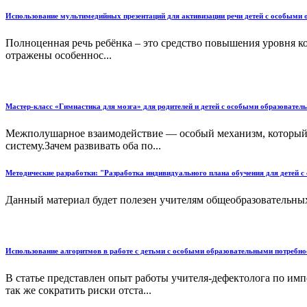
Использование мультимедийных презентаций для активизации речи детей с особыми
Полноценная речь ребёнка – это средство повышения уровня к
отражены особеннос...
Мастер-класс «Гимнастика для мозга» для родителей и детей с особыми образовате
Межполушарное взаимодействие — особый механизм, который о
систему.Зачем развивать оба по...
Методические разработки: "Разработка индивидуального плана обучения для детей 
Данный материал будет полезен учителям общеобразовательных
Использование алгоритмов в работе с детьми с особыми образовательными потребн
В статье представлен опыт работы учителя-дефектолога по и
так же сократить риски отста...