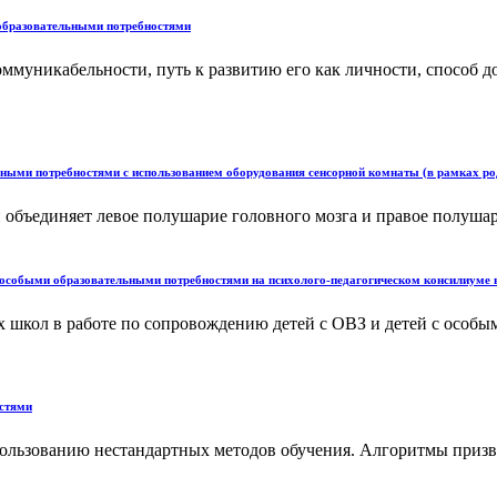
 образовательными потребностями
оммуникабельности, путь к развитию его как личности, способ
льными потребностями с использованием оборудования сенсорной комнаты (в рамках р
бъединяет левое полушарие головного мозга и правое полушар
с особыми образовательными потребностями на психолого-педагогическом консилиуме 
 школ в работе по сопровождению детей с ОВЗ и детей с особым
остями
мпользованию нестандартных методов обучения. Алгоритмы приз