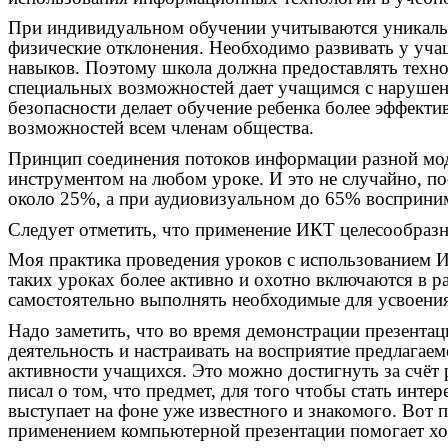
При индивидуальном обучении учитываются уникальны
физические отклонения. Необходимо развивать у уча
навыков. Поэтому школа должна предоставлять техн
специальных возможностей дает учащимся с нарушен
безопасности делает обучение ребенка более эффект
возможностей всем членам общества.
Принцип соединения потоков информации разной мод
инструментом на любом уроке. И это не случайно, 
около 25%, а при аудиовизуальном до 65% восприн
Следует отметить, что применение ИКТ целесообразн
Моя практика проведения уроков с использованием И
таких уроках более активно и охотно включаются в р
самостоятельно выполнять необходимые для усвоени
Надо заметить, что во время демонстрации презента
деятельность и настраивать на восприятие предлагае
активности учащихся. Это можно достигнуть за счёт
писал о том, что предмет, для того чтобы стать инте
выступает на фоне уже известного и знакомого. Вот 
применением компьютерной презентации помогает хор