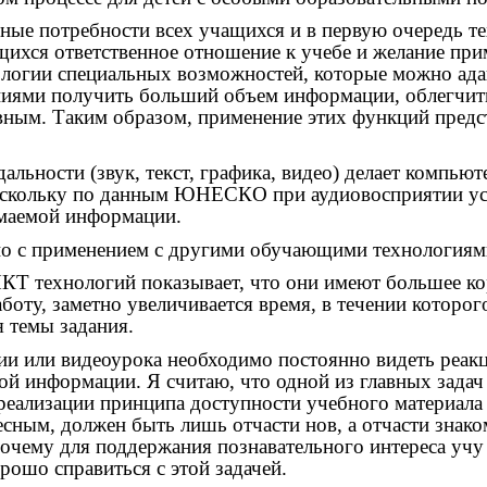
е потребности всех учащихся и в первую очередь тех
щихся ответственное отношение к учебе и желание при
ологии специальных возможностей, которые можно ад
иями получить больший объем информации, облегчит
ивным. Таким образом, применение этих функций предс
альности (звук, текст, графика, видео) делает комп
поскольку по данным ЮНЕСКО при аудиовосприятии ус
имаемой информации.
о с применением с другими обучающими технологиями,
КТ технологий показывает, что они имеют большее к
аботу, заметно увеличивается время, в течении которо
я темы задания.
ции или видеоурока необходимо постоянно видеть реак
мой информации. Я считаю, что одной из главных задач
 реализации принципа доступности учебного материала
ресным, должен быть лишь отчасти нов, а отчасти знак
почему для поддержания познавательного интереса учу
ошо справиться с этой задачей.