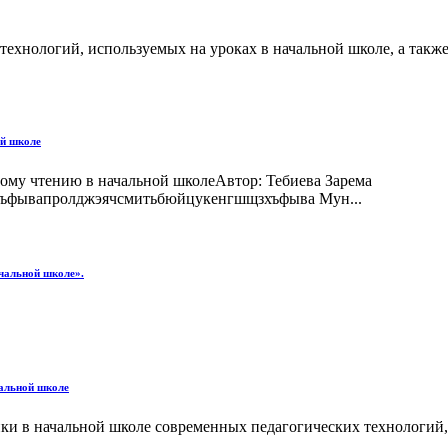
технологий, используемых на уроках в начальной школе, а также
ой школе
ому чтению в начальной школеАвтор: Тебиева Зарема
ъфывапролджэячсмитьбюйцукенгшщзхъфыва Мун...
чальной школе».
чальной школе
тики в начальной школе современных педагогических технологи