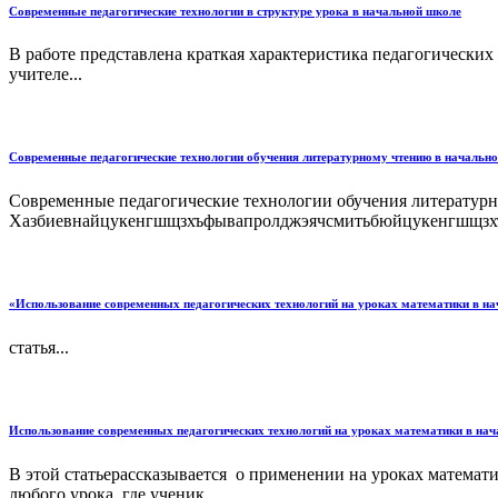
Современные педагогические технологии в структуре урока в начальной школе
В работе представлена краткая характеристика педагогических 
учителе...
Современные педагогические технологии обучения литературному чтению в начальн
Современные педагогические технологии обучения литературн
Хазбиевнайцукенгшщзхъфывапролджэячсмитьбюйцукенгшщзх
«Использование современных педагогических технологий на уроках математики в на
статья...
Использование современных педагогических технологий на уроках математики в на
В этой статьерассказывается о применении на уроках матема
любого урока, где ученик...