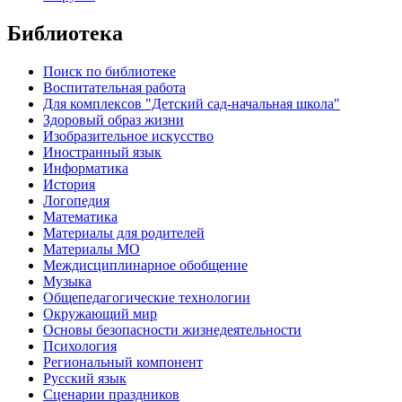
Библиотека
Поиск по библиотеке
Воспитательная работа
Для комплексов "Детский сад-начальная школа"
Здоровый образ жизни
Изобразительное искусство
Иностранный язык
Информатика
История
Логопедия
Математика
Материалы для родителей
Материалы МО
Междисциплинарное обобщение
Музыка
Общепедагогические технологии
Окружающий мир
Основы безопасности жизнедеятельности
Психология
Региональный компонент
Русский язык
Сценарии праздников