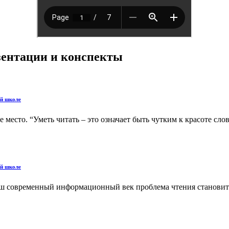
езентации и конспекты
ой школе
 место. “Уметь читать – это означает быть чутким к красоте сл
ой школе
аш современный информационный век проблема чтения становитс