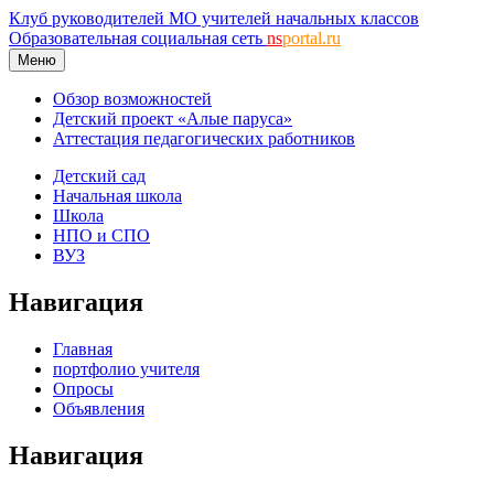
Клуб руководителей МО учителей начальных классов
Образовательная социальная сеть
ns
portal.ru
Меню
Обзор возможностей
Детский проект «Алые паруса»
Аттестация педагогических работников
Детский сад
Начальная школа
Школа
НПО и СПО
ВУЗ
Навигация
Главная
портфолио учителя
Опросы
Объявления
Навигация