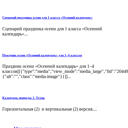
Сценарий праздника осени для 1 класса «Осенний календарь»
Сценарий праздника осени для 1 класса «Осенний
календарь»...
Праздник осени «Осенний календарь» для 1–4 классов
Праздник осени «Осенний календарь» для 1–4
классов[[{"type":"media","view_mode":"media_large","fid":"204494
{"alt":"","class":"media-image"}}]]...
Календарь природы 2. Осень
Горизонтальная (2) и вертикальная (2) версия....