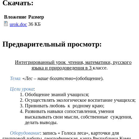
Скачать:
Вложение
Размер
36 КБ
urok.doc
Предварительный просмотр:
Интегрированный урок чтения, математики, русского
языка и природоведения в 3
классе.
Тема:
«
Лес – наше богатство
»(обобщение).
Цели урока
:
Обобщение знаний учащихся;
Осуществлять экологическое воспитание учащихся;
Прививать любовь к родному краю;
Развивать навыки сопоставления, умения
высказывать свои мысли, собственные суждения,
делать выводы.
Оборудование
: запись « Голоса леса», карточки для
групповой работы, географическая карта Республики Коми.