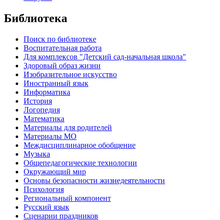
Библиотека
Поиск по библиотеке
Воспитательная работа
Для комплексов "Детский сад-начальная школа"
Здоровый образ жизни
Изобразительное искусство
Иностранный язык
Информатика
История
Логопедия
Математика
Материалы для родителей
Материалы МО
Междисциплинарное обобщение
Музыка
Общепедагогические технологии
Окружающий мир
Основы безопасности жизнедеятельности
Психология
Региональный компонент
Русский язык
Сценарии праздников