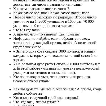
на парту). Поменяйтесь тетрадями и проверьте по
доске, все ли числа правильно написаны.
К каким классам относятся числа?
Какое самое большое? Какое самое маленькое?
Первое число разложим по разрядам. Второе число
увеличим на 1. 2000 уменьшим в 1000 раз. 70 000
умножим на 0 и т. д. по всем числам.
Что мы сделали?
А про лес что – то узнали? Как узнать?
Информацию найдёте, если побродите по лесу,
заглянете под каждый кустик, пенёк. А подсказкой
будет ваше число.
« За лето одна сова съедает 1000 полёвок и мышей,
каждая из которых уничтожает за летний сезон 1 кг
зерна».
« На большом дубе растёт около 250 000 листьев» и т.
д. (в этой работе учитывается уровень возможностей
учащихся по чтению и запоминанию).
Кто хочет поделиться, что нового, интересного,
необычного он узнал?
Как вы думаете, мы всё о лесе узнали? А грибы, ягоды
любите собирать?
Кто в классе лучший грибник, ягодник?
Что сделать, чтобы узнать?