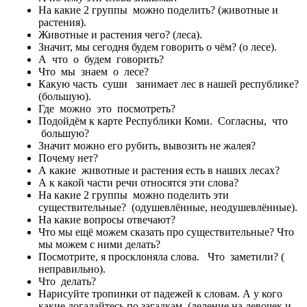
На какие 2 группы можно поделить? (животные и
растения).
Животные и растения чего? (леса).
Значит, мы сегодня будем говорить о чём? (о лесе).
А что о будем говорить?
Что мы знаем о лесе?
Какую часть суши занимает лес в нашей республике?
(большую).
Где можно это посмотреть?
Подойдём к карте Республики Коми. Согласны, что
большую?
Значит можно его рубить, вывозить не жалея?
Почему нет?
А какие животные и растения есть в наших лесах?
А к какой части речи относятся эти слова?
На какие 2 группы можно поделить эти
существительные? (одушевлённые, неодушевлённые).
На какие вопросы отвечают?
Что мы ещё можем сказать про существительные? Что
мы можем с ними делать?
Посмотрите, я просклоняла слова. Что заметили? (
неправильно).
Что делать?
Нарисуйте тропинки от падежей к словам. А у кого
какие догадайтесь по загадкам. (деление на девочек и