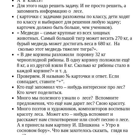
А в классе?
Для этого надо решить задачу. И не просто решить, а
запомнить информацию о лесе.
( карточки с задачами разложены по классу, дети ходят
по классу и выбирают для решения любую задачу;
карточек должно быть больше, чем учеников).
« Медведи – самые крупные из всех хищных
животных. Самый большой тигр может весить 270 кг, а
бурый медведь может достигать веса в 680 кг. На
сколько этот медведь тяжелее тигра?».
« В две корзины разложили поровну 32 кг
черноплодной рябины. В одну корзину положили ещё
8 кг, а из другой взяли 8 кг. Сколько кг рябины стало в
каждой корзине?» и т. д.
Проверяем. Я называю № карточки и ответ. Если
совпадает, ставите “+”.
Кто ещё запомнил что – нибудь интересное про лес?
Кто хочет поделиться.
Много мы полезного узнали о лесе? Вспомните
предложения, что ещё нам дарит лес? Свою красоту.
Много поэтов и художников, композиторов воспевали
красоту леса. Может кто – нибудь вспомнит и
расскажет нам стихотворение или споёт песню о лесе.
А я принесла вам картину И. Шишкина « Утро в
сосновом бору». Что вам захотелось сказать, глядя на