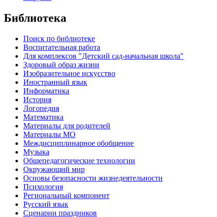
Библиотека
Поиск по библиотеке
Воспитательная работа
Для комплексов "Детский сад-начальная школа"
Здоровый образ жизни
Изобразительное искусство
Иностранный язык
Информатика
История
Логопедия
Математика
Материалы для родителей
Материалы МО
Междисциплинарное обобщение
Музыка
Общепедагогические технологии
Окружающий мир
Основы безопасности жизнедеятельности
Психология
Региональный компонент
Русский язык
Сценарии праздников