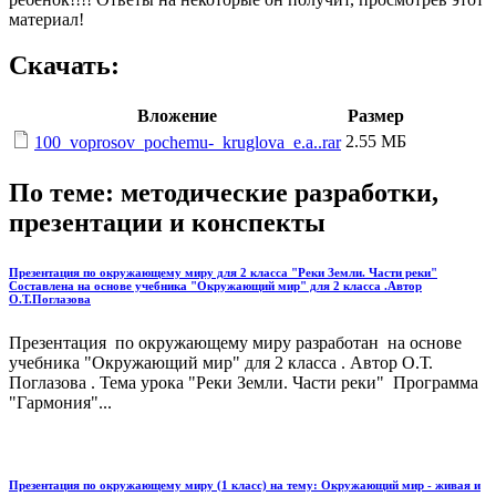
материал!
Скачать:
Вложение
Размер
2.55 МБ
100_voprosov_pochemu-_kruglova_e.a..rar
По теме: методические разработки,
презентации и конспекты
Презентация по окружающему миру для 2 класса "Реки Земли. Части реки"
Составлена на основе учебника "Окружающий мир" для 2 класса .Автор
О.Т.Поглазова
Презентация по окружающему миру разработан на основе
учебника "Окружающий мир" для 2 класса . Автор О.Т.
Поглазова . Тема урока "Реки Земли. Части реки" Программа
"Гармония"...
Презентация по окружающему миру (1 класс) на тему: Окружающий мир - живая и