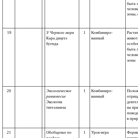
быта 
челов
зоны,
19
У Черного моря
1
Комбиниро-
Расти
Кара диңгез
ванный
живот
буенда
особе
быта 
челов
зоны
20
Экологическое
1
Комбиниро-
Полож
равновесие
ванный
отриц
Экологик
деяте
тигезләнеш
на пр
повед
в при
21
Обобщение по
1
Урок-игра
Формы
разделу
повер