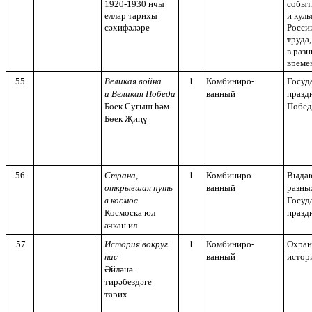
1920-1930 нчы
событ
еллар тарихы
и кул
сәхифәләре
Росси
труда
в раз
време
55
Великая война
1
Комбиниро-
Госуд
и Великая Победа
ванный
празд
Бөек Сугыш һәм
Побед
Бөек Җиңү
56
Страна,
1
Комбиниро-
Выдаю
открывшая путь
ванный
разны
в космос
Госуд
Космоска юл
празд
ачкан ил
57
История вокруг
1
Комбиниро-
Охран
нас
ванный
истор
Әйләнә -
тирәбездәге
тарих