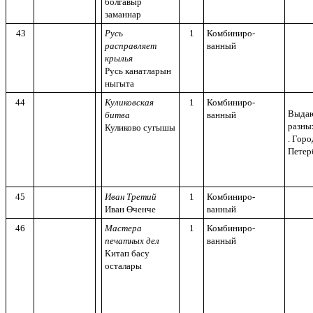
болгавыр
заманнар
43
Русь
1
Комбиниро-
расправляет
ванный
крылья
Русь канатларын
ныгыта
44
Куликовская
1
Комбиниро-
Выдаю
битва
ванный
разны
Куликово сугышы
. Горо
Петер
45
Иван Третий
1
Комбиниро-
Иван Өченче
ванный
46
Мастера
1
Комбиниро-
печатных дел
ванный
Китап басу
осталары