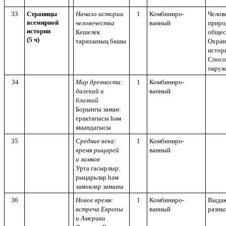
33
Страницы
Начало истории
1
Комбиниро-
Челове
всемирной
человечества
ванный
приро
истории
Кешелек
общес
(5 ч)
тарихының башы
Охран
истор
Спосо
окруж
34
Мир древности:
1
Комбиниро-
далекий и
ванный
близкий
Борынгы заман:
ерактагысы һәм
якындагысы
35
Средние века:
1
Комбиниро-
время рыцарей
ванный
и замков
Урта гасырлыр:
рыцарьлар һәм
замоклар заманы
36
Новое время:
1
Комбиниро-
Выдаю
встреча Европы
ванный
разны
и Америки