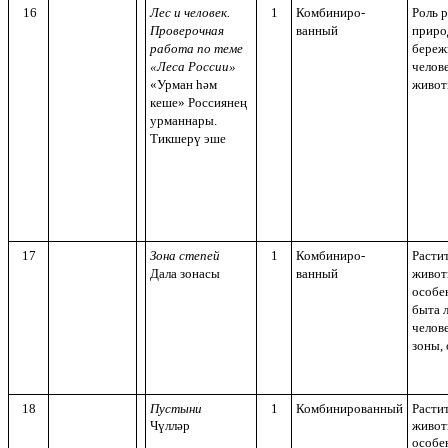
16
Лес и человек.
1
Комбиниро-
Роль р
Проверочная
ванный
приро
работа по теме
береж
«Леса России»
челове
«Урман һәм
живо
кеше» Россиянең
урманнары.
Тикшерү эше
17
Зона степей
1
Комбиниро-
Расти
Дала зонасы
ванный
живот
особе
быта 
челов
зоны,
18
Пустыни
1
Комбинированный
Расти
Чүлләр
живот
особе