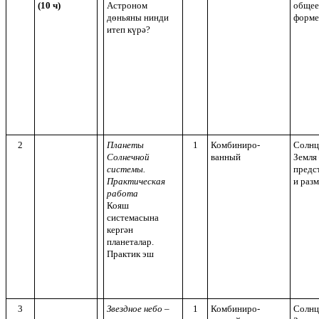
(10 ч)
Астроном
общее
дөньяны нинди
форме
итеп күрә?
2
Планеты
1
Комбиниро-
Солнц
Солнечной
ванный
Земля 
системы.
предс
Практическая
и раз
работа
Кояш
системасына
кергән
планеталар.
Практик эш
3
Звездное небо –
1
Комбиниро-
Солнц