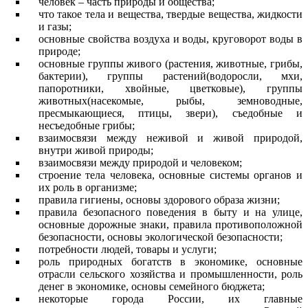
человек – часть природы и общества;
что такое тела и вещества, твердые вещества, жидкости
и газы;
основные свойства воздуха и воды, круговорот воды в
природе;
основные группы живого (растения, животные, грибы,
бактерии), группы растений(водоросли, мхи,
папоротники, хвойные, цветковые), группы
животных(насекомые, рыбы, земноводные,
пресмыкающиеся, птицы, звери), съедобные и
несъедобные грибы;
взаимосвязи между неживой и живой природой,
внутри живой природы;
взаимосвязи между природой и человеком;
строение тела человека, основные системы органов и
их роль в организме;
правила гигиены, основы здорового образа жизни;
правила безопасного поведения в быту и на улице,
основные дорожные знаки, правила противоположной
безопасности, основы экологической безопасности;
потребности людей, товары и услуги;
роль природных богатств в экономике, основные
отрасли сельского хозяйства и промышленности, роль
денег в экономике, основы семейного бюджета;
некоторые города России, их главные