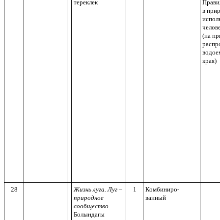
тереклек
Прави
в при
испол
челов
(на п
распр
водое
края)
28
Жизнь луга. Луг –
1
Комбиниро-
природное
ванный
сообщество
Болындагы