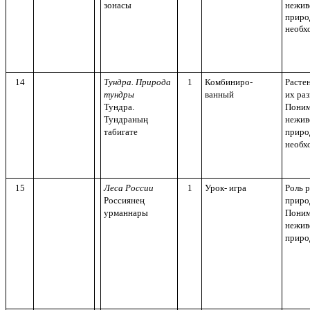
зонасы
нежив
приро
необх
14
Тундра. Природа
1
Комбиниро-
Расте
тундры
ванный
их ра
Тундра.
Поним
Тундраның
нежив
табигате
приро
необх
15
Леса России
1
Урок- игра
Роль р
Россиянең
приро
урманнары
Поним
нежив
прир