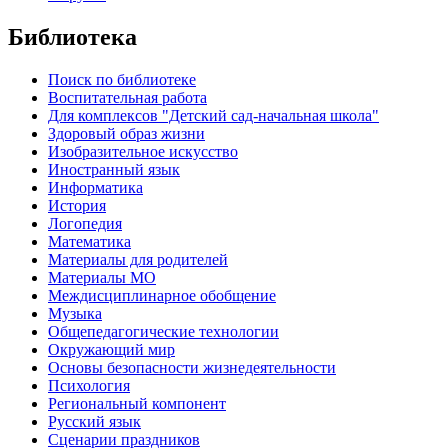
Библиотека
Поиск по библиотеке
Воспитательная работа
Для комплексов "Детский сад-начальная школа"
Здоровый образ жизни
Изобразительное искусство
Иностранный язык
Информатика
История
Логопедия
Математика
Материалы для родителей
Материалы МО
Междисциплинарное обобщение
Музыка
Общепедагогические технологии
Окружающий мир
Основы безопасности жизнедеятельности
Психология
Региональный компонент
Русский язык
Сценарии праздников