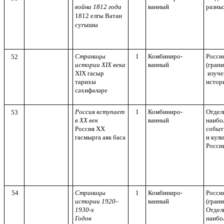
война 1812 года
ванный
разны
1812 елгы Ватан
сугышы
Страницы
1
Комбиниро-
Россия
52
истории XIX века
ванный
(грани
XIX гасыр
изуч
тарихы
истор
сәхифәләре
Россия вступает
1
Комбиниро-
Отдел
53
в XX век
ванный
наибо
Россия ХХ
событ
гасмырга аяк баса
и кул
Росси
54
Страницы
1
Комбиниро-
Россия
истории 1920–
ванный
(грани
1930-х
Отдел
Годов
наибо