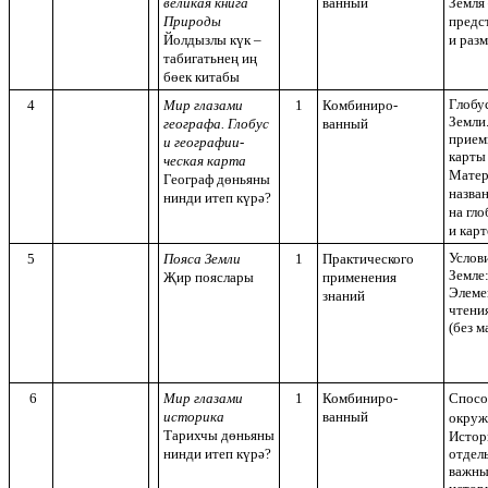
великая книга
ванный
Земля 
Природы
предс
Йолдызлы күк –
и раз
табигатьнең иң
бөек китабы
Глобу
4
Мир глазами
1
Комбиниро-
Земли
географа. Глобус
ванный
прием
и географии-
карты 
ческая карта
Матер
Географ дөньяны
назва
нинди итеп күрә?
на гло
и карт
Услов
5
Пояса Земли
1
Практического
Земле:
Җир пояслары
применения
Элеме
знаний
чтения
(без м
6
Мир глазами
1
Комбиниро-
Спосо
историка
ванный
окруж
Тарихчы дөньяны
Истор
нинди итеп күрә?
отдел
важны