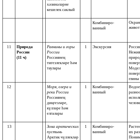
хәзинәләрне
кешелек саклый
Охран
Комбиниро-
живот
ванный
11
Природа
Равнины и горы
1
Экскурсия
Россия
России
России
Нежив
(11 ч)
Россиянең
приро
тигезлекләре һәм
повер
таулары
Модел
поверх
глины
12
Моря, озера и
1
Комбиниро-
Водое
реки России
ванный
разно
Россиянең
испол
диңгезләре,
челов
күлләре һәм
елгалары
13
Зона арктических
1
Комбиниро-
Расте
пустынь
ванный
их ра
Арктик чүллекләр
Поним