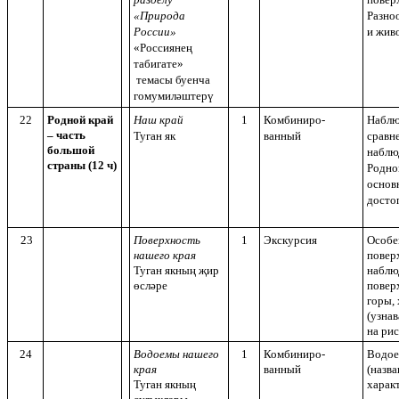
«Природа
Разно
России»
и жив
«Россиянең
табигате»
темасы буенча
гомумиләштерү
22
Родной край
Наш край
1
Комбиниро-
Наблю
– часть
Туган як
ванный
сравн
большой
наблю
страны (12 ч)
Родной
основ
досто
23
Поверхность
1
Экскурсия
Особе
нашего края
повер
Туган якның җир
наблю
өсләре
повер
горы, 
(узнав
на рис
24
Водоемы нашего
1
Комбиниро-
Водое
края
ванный
(назва
Туган якның
харак