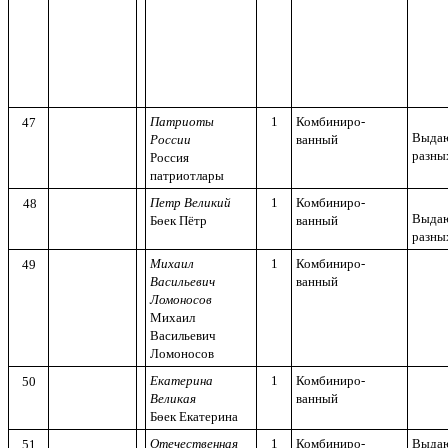
Патриоты
1
Комбиниро-
47
Выдаю
России
ванный
разны
Россия
патриотлары
Петр Великий
1
Комбиниро-
48
Выдаю
Бөек Пётр
ванный
разны
Михаил
1
Комбиниро-
49
Васильевич
ванный
Ломоносов
Михаил
Васильевич
Ломоносов
Екатерина
1
Комбиниро-
50
Великая
ванный
Бөек Екатерина
Отечественная
1
Комбиниро-
Выдаю
51