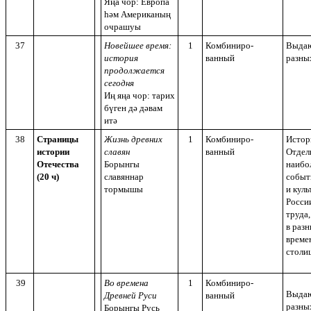
Яңа чор: Европа
һәм Американың
очрашуы
37
Новейшее время:
1
Комбиниро-
Выдаю
история
ванный
разны
продолжается
сегодня
Иң яңа чор: тарих
бүген дә дәвам
итә
38
Страницы
Жизнь древних
1
Комбиниро-
Истор
истории
славян
ванный
Отдел
Отечества
Борынгы
наибо
(20 ч)
славяннар
событ
тормышы
и кул
Росси
труда
в раз
време
столи
39
Во времена
1
Комбиниро-
Выдаю
Древней Руси
ванный
разны
Борынгы Русь