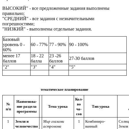
ВЫСОКИЙ" - все предложенные задания выполнены
правильно;
"СРЕДНИЙ" - все задания с незначительными
погрешностями;
"НИЗКИЙ" - выполнены отдельные задания.
Базовый
уровень 0 -
60 - 77%
77 - 90%
90 - 100%
60%
менее 17
18 - 22
23 -26
27-30 баллов
баллов
балла
баллов
"2"
"3"
"4"
"5"
тематическое планирование
Кол-
Наименова-
№
во
ние раздела
Тема урока
Тип урока
п/п
ча-
программы
сов
1
Земля и
Мир глазами
1
Комбиниро-
Солнц
человечество
астронома
ванный
Земля 