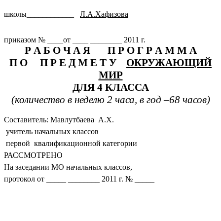
школы____________
Л.А.Хафизова
приказом № ____от ____ ________ 2011 г.
Р А Б О Ч А Я П Р О Г Р А М М А
П О П Р Е Д М Е Т У
ОКРУЖАЮЩИЙ
МИР
ДЛЯ 4 КЛАССА
(количество в неделю 2 часа, в год –68 часов)
Составитель: Мавлутбаева А.Х.
учитель начальных классов
первой квалификационной категории
РАССМОТРЕНО
На заседании МО начальных классов,
протокол от _____ ________ 2011 г. № _____