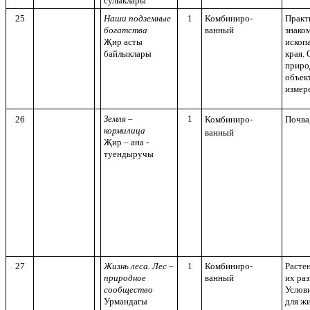
сулыклары
25
Наши подземные
1
Комбиниро-
Практ
богатства
ванный
знако
Җир асты
ископ
байлыклары
края.
прир
объек
измер
Земля –
1
26
Комбиниро-
Почва,
кормилица
ванный
Җир – ана -
туендыручы
27
Жизнь леса. Лес –
1
Комбиниро-
Расте
природное
ванный
их ра
сообщество
Услов
Урмандагы
для жи