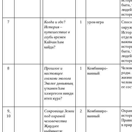
истор
быта, 
людей
истор
7
Когда и где?
1
урок-игра
Спосо
История –
окруж
путешествие в
Истор
глубь времен
отдел
важны
Кайчан һәм
истор
кайда?
быта, 
людей
истор
Челове
8
Прошлое и
1
Комбиниро-
роды.
настоящее
ванный
жизни
глазами эколога
челов
Эколог дөньяның
ее со
үткәнен һәм
хәзергесен нинди
итеп күрә?
Охран
9,
Сокровища Земли
2
Комбиниро-
истор
10
под охраной
ванный
Прави
человечества
в при
Җирдәге
кыйммәтле