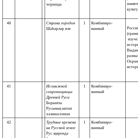
памят
чорында
культ
40
Страна городов
1
Комбиниро-
Россия
Шәһәрләр иле
ванный
(грани
изуче
истор
Выдаю
разны
Охран
истор
41
Из книжной
1
Комбиниро-
сокровищницы
ванный
Древней Руси
Борынгы
Русьның китап
хәзинәсеннән
42
Трудные времена
1
Комбиниро-
на Русской земле
ванный
Рус җирендә