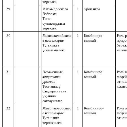
тереклек
29
Жизнь пресного
1
Урок-игра
Водоема
Төче
сулыклардагы
тереклек
30
Растениеводство
1
Комбиниро-
Роль р
в нашем крае
ванный
приро
Туган якта
береж
үсемлекчелек
челов
31
Незаметные
1
Комбиниро-
Роль 
защитники
ванный
людей
урожая
отнош
Тест эшләү.
к жив
Сиздерми генә
уңышны
саклаучылар
32
Животноводство
1
Комбиниро-
Роль 
в нашем крае
ванный
людей
Туган якта
отнош
терлекчелек