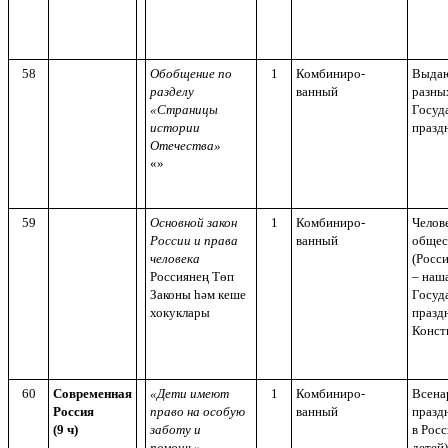
58
Обобщение по
1
Комбиниро-
Выдаю
разделу
ванный
разны
«Страницы
Госуд
истории
празд
Отечества»
«»
59
Основной закон
1
Комбиниро-
Челове
России и права
ванный
общес
человека
(Росс
Россиянең Төп
– наш
Законы һәм кеше
Госуд
хокуклары
празд
Конст
60
Современная
«Дети имеют
1
Комбиниро-
Всена
Россия
право на особую
ванный
празд
(9 ч)
заботу и
в Рос
помощь»
детей)