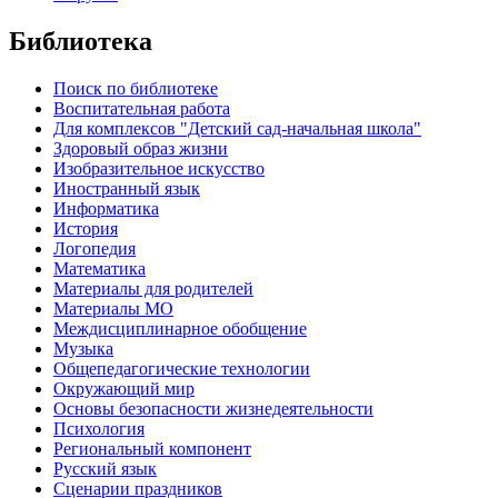
Библиотека
Поиск по библиотеке
Воспитательная работа
Для комплексов "Детский сад-начальная школа"
Здоровый образ жизни
Изобразительное искусство
Иностранный язык
Информатика
История
Логопедия
Математика
Материалы для родителей
Материалы МО
Междисциплинарное обобщение
Музыка
Общепедагогические технологии
Окружающий мир
Основы безопасности жизнедеятельности
Психология
Региональный компонент
Русский язык
Сценарии праздников