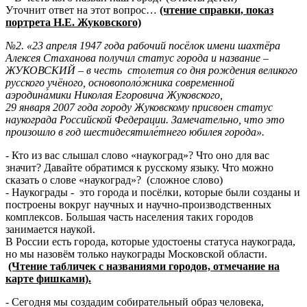
Уточнит ответ на этот вопрос…
(чтение справки, показ
портрета Н.Е. Жуковского)
№2. «23 апреля 1947 года рабочий посёлок имени шахтёра
Алексея Стаханова получил статус города и название –
ЖУКОВСКИЙ – в честь столетия со дня рождения великого
русского учёного, основополо́жника современной
аэродина́мики Николая Егоровича Жуковского,
29 января 2007 года городу Жуковскому присвоен статус
наукограда Российской Федерации. Замечательно, что это
произошло в год шестидесятиле́тнего юбилея города».
- Кто из вас слышал слово «наукоград»? Что оно для вас
значит? Давайте обратимся к русскому языку. Что можно
сказать о слове «наукоград»? (сложное слово)
- Наукограды - это города и посёлки, которые были созданы и
построены вокруг научных и научно-производственных
комплексов. Большая часть населения таких городов
занимается наукой.
В России есть города, которые удостоены статуса наукограда,
но мы назовём только наукограды Московской области.
(Чтение табличек с названиями городов, отмечание на
карте фишками).
- Сегодня мы создадим собирательный образ человека,