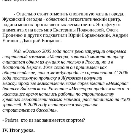
- Отдельно стоит отметить спортивную жизнь города.
Жуковский сегодня - областной легкоатлетический центр,
родина многих прославленных легкоатлетов. Эстафету от
знаменитых на весь мир Екатерины Подкопаевой, Олега
Проценко и других подхватили Юрий Борзаковский, Андрей
Епишин, Дмитрий Богданов.
№8. «Осенью 2005 года после реконструкции открылся
спортивный комплекс «Метеор», который может по праву
считаться одним из лучших не только в России, но и в
Восточной Европе. Уже сегодня он принимает как
общероссийские, так и международные соревнования. С 2006
года постоянную прописку в Жуковском получили
международные легкоатлети́ческие соревнования «Мемориал
братьев Зна́менских». Развитие «Метеора» продолжается: в
настоящее время начались работы по строительству
крытого легкоатлетического манежа, рассчитанного на 4500
зрителей. В 2008 году планируется завершение
строительства бассейна».
- Ребята, кто из вас занимается спортом?
IV. Итог урока.