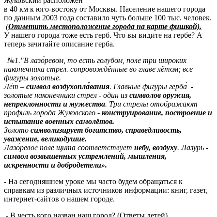
Жуковский расположен
в 40 км к юго-востоку от Москвы. Население нашего города
по данным 2003 года составило чуть больше 100 тыс. человек.
(
Отметить местоположение города на карте фишкой).
У нашего города тоже есть герб. Что вы видите на гербе? А
теперь зачитайте описание герба.
№1."В лазо́ревом, то есть голубом, поле три широких
наконечника стрел. сопровождённые во главе лётом; все
фигуры золотые.
Лёт –
символ воздухопла́́вания
. Главные фигуры герба́ -
золотые наконечники стрел - один из
символов оружия,
непреклонности и мужества
. Три стрелы отображают
профиль города Жуковского -
конструирование, построение и
испытание военных самолётов.
Золото
символизирует богатство, справедливость,
уважение, великодушие.
Лазо́ревое поле щита соответствует
небу, воздуху
. Лазурь -
символ возвышенных устремлений, мышления,
искренности и добродетели».
- На сегодняшнем уроке мы часто будем обращаться к
справкам из различных источников информации: книг, газет,
интернет-сайтов о нашем городе.
- В честь кого назван наш город? (Ответы детей)