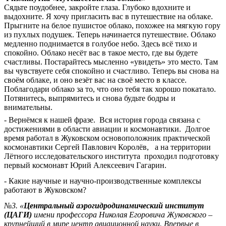
Сядьте поудобнее, закройте глаза. Глубоко вдохните и
выдохните. Я хочу пригласить вас в путешествие на облаке.
Прыгните на белое пушистое облако, похожее на мягкую гору
из пухлых подушек. Теперь начинается путешествие. Облако
медленно поднимается в голубое небо. Здесь всё тихо и
спокойно. Облако несёт вас в такое место, где вы будете
счастливы. Постарайтесь мысленно «увидеть» это место. Там
вы чувствуете себя спокойно и счастливо. Теперь вы снова на
своём облаке, и оно везёт вас на своё место в классе.
Поблагодари облако за то, что оно тебя так хорошо покатало.
Потянитесь, выпрямитесь и снова будьте бодры и
внимательны.
- Вернёмся к нашей фразе. Вся история города связана с
достижениями в области авиации и космонавтики. Долгое
время работал в Жуковском основоположник практической
космонавтики Сергей Павлович Королёв, а на территории
Лётного исследовательского института проходил подготовку
первый космонавт Юрий Алексеевич Гагарин.
- Какие научные и научно-производственные комплексы
работают в Жуковском?
№3. «
Центральный аэрогидродинамический институт
(ЦАГИ)
имени профессора Николая Егоровича Жуковского –
крупнейший в мире центр авиационной науки. Впервые в