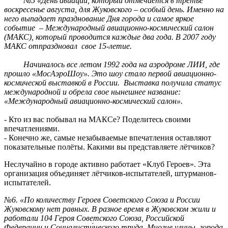
№5 «День авиации, который отмечается в третье
воскресенье августа, для Жуковского – особый день. Именно на
него выпадает празднование Дня города и самое яркое
событие – Международный авиационно-космический салон
(МАКС), который проводится каждые два года. В 2007 году
МАКС отпраздновал свое 15-летие.
Начиналось все летом 1992 года на аэродроме ЛИИ, где
прошло «МосАэроШоу». Это шоу стало первой авиационно-
космической выставкой в России. Выставка получила статус
международной и обрела свое нынешнее название:
«Международный авиационно-космический салон».
- Кто из вас побывал на МАКСе? Поделитесь своими
впечатлениями.
- Конечно же, самые незабываемые впечатления оставляют
показательные полёты. Какими вы представляете лётчиков?
Неслучайно в городе активно работает «Клуб Героев». Эта
организация объединяет лётчиков-испытателей, штурманов-
испытателей.
№6. «По количеству Героев Советского Союза и России
Жуковскому нет равных. В разное время в Жуковском жили и
работали 104 Героя Советского Союза, Российской
Федерации и Социалисти́ческого труда. Многие улицы города