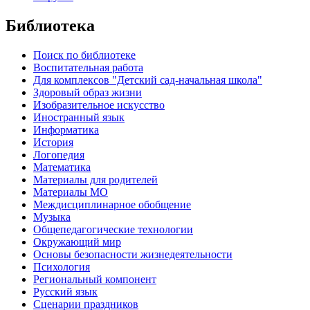
Библиотека
Поиск по библиотеке
Воспитательная работа
Для комплексов "Детский сад-начальная школа"
Здоровый образ жизни
Изобразительное искусство
Иностранный язык
Информатика
История
Логопедия
Математика
Материалы для родителей
Материалы МО
Междисциплинарное обобщение
Музыка
Общепедагогические технологии
Окружающий мир
Основы безопасности жизнедеятельности
Психология
Региональный компонент
Русский язык
Сценарии праздников