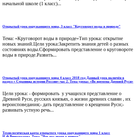
начальной школе (1 класс)...
Открытый урок окружающего мира, 3 класс "Круговорот воды в природе"
Тема: «Круговорот воды в природе»Тип урока: открытие
новых знаний.Цели урока:Закрепить знания детей о разных
состояниях воды.Сформировать представление о круговороте
воды в природе.Развить...
Открытый урок окружающего мира 4 класс 2018 год Данный урок включён в
раздел « Страницы истории России»-час 2. Тема урока: «Во времена Древней Руси»
Цели урока: - формировать у учащихся представление о
Древней Руси, русских князьях, о жизни древних славян , их
вероисповедания;- дать представление о крещении Руси;-
развивать устную речь...
Технологическая карта открытого урока окружающего мира 1 класс
Н.Ф.Виноградова. Тема "Что мы знаем о птицах"