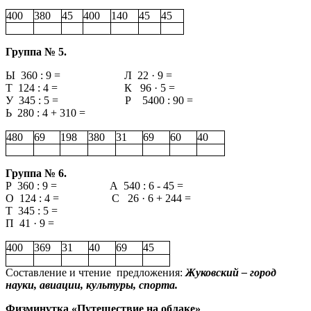
400
380
45
400
140
45
45
Группа № 5.
Ы 360 : 9 = Л 22 · 9 =
Т 124 : 4 = К 96 · 5 =
У 345 : 5 = Р 5400 : 90 =
Ь 280 : 4 + 310 =
480
69
198
380
31
69
60
40
Группа № 6.
Р 360 : 9 = А 540 : 6 - 45 =
О 124 : 4 = С 26 · 6 + 244 =
Т 345 : 5 =
П 41 · 9 =
400
369
31
40
69
45
Составление и чтение предложения:
Жуковский – город
науки, авиации, культуры, спорта.
Физминутка «Путешествие на облаке»