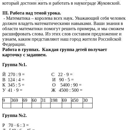
который достоин жить и работать в наукограде Жуковский.
III. Работа над темой урока.
- Математика – королева всех наук. Уважающий себя человек
должен владеть математическими навыками. Ваши знания в
области математики помогут решить примеры, и мы сможем
расшифровать слова. Из этих слов составим предложение и
узнаем, каким представляют наш город жители Российской
Федерации.
Работа в группах. Каждая группа детей получает
карточку с заданием.
Группа №1.
Й 270 : 9 = С 22 · 9 =
В 124 : 4 = И 90 · 5 =
К 345 : 5 = О 5400 : 90 =
У 41 · 9 = Ж 4500 : 500 =
9
369
69
60
31
198
69
450
30
Группа №2.
Р 70 · 6 : 3 =