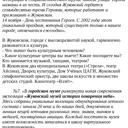
названы в их честь. И сегодня Жуковский гордится
семью́десятью тремя Героями, которые работают и
проживают в Жуковском.
14 ноября - День чествования Героев. С 2002 года этот
уникальный праздник, который существует только в нашем
городе, отмечается ежегодно».
В Жуковском, городе с высокоразвитой наукой, гармонично
развивается и культура.
- Что значит быть культурным человеком?
- Какие культурные центры вы знаете? Какие посещаете вы?
Кто занимается музыкой, танцами, театром?
В Жуковском два муниципальных театра («Стрела», театр
Айсина), Дворец культуры, Дом Учёных ЦАГИ, Жуковский
симфонический оркестр, две школы искусств и множество
детских студий. Кинотеатр «Взлёт».
№7. «В
городском музее
развернута новая современная
экспозиция
«Жуковский музей истории покорения неба»
.
Здесь собраны уникальные коллекции обмундирова́ния летного
состава с начала 20 века и до наших дней, документов и
личных вещей летчиков различных эпох, знаков, значков и
медалей, посвящённых авиации. Каждый посетитель музея
имеет возможность записаться в школу виртуального
пилотирования».