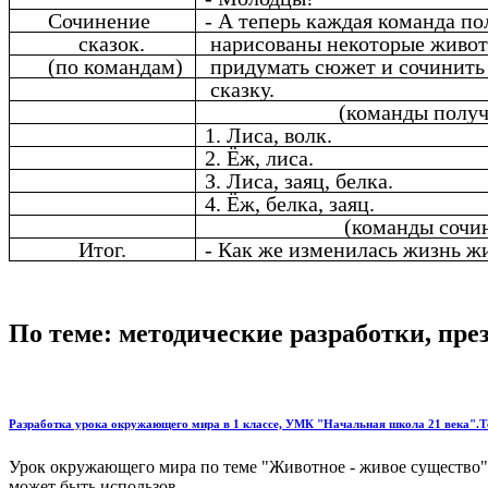
Сочинение
- А теперь каждая команда по
сказок.
нарисованы некоторые живо
(по командам)
придумать сюжет и сочинить
сказку.
(команды получ
1. Лиса, волк.
2. Ёж, лиса.
З. Лиса, заяц, белка.
4. Ёж, белка, заяц.
(команды сочи
Итог.
- Как же изменилась жизнь ж
По теме: методические разработки, пр
Разработка урока окружающего мира в 1 классе, УМК "Начальная школа 21 века".Т
Урок окружающего мира по теме "Животное - живое существо" 
может быть использов...