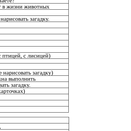
наете?
т в жизни животных
нарисовать загадку.
с птицей, с лисицей)
е нарисовать загадку)
жна выполнить
ать загадку.
карточках)
,