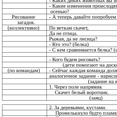
- Каких диких животных вы з
- Какие изменения происходя
осенью?
Рисование
- А теперь давайте попробуем 
загадок.
(коллективно)
По веткам скачет,
Да не птица.
Рыжая, да не лисица?
- Кто это? (белка)
- С кем сравнивается белка? (
- Кого будем рисовать?
(дети помогают на доск
(по командам)
- Сейчас каждая команда дол
аналогичное задание - нарисов
(задание на 
1. Через поле напрямик
Скачет белый воротник.
(заяц)
2. За деревьями, кустами.
Промелькнуло будто пламя