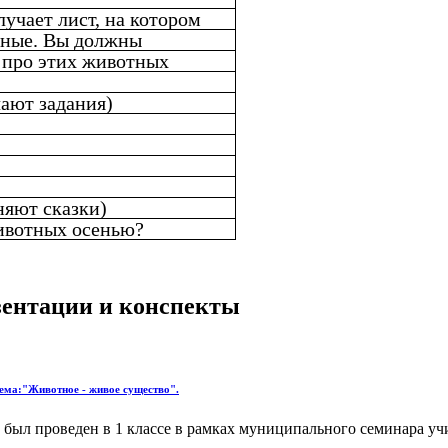
лучает лист, на котором
тные. Вы должны
 про этих животных
ают задания)
няют сказки)
ивотных осенью?
езентации и конспекты
ема:"Животное - живое существо".
был проведен в 1 классе в рамках муниципального семинара учи