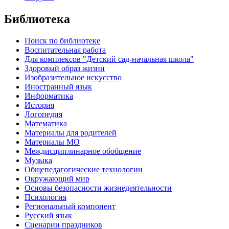
Библиотека
Поиск по библиотеке
Воспитательная работа
Для комплексов "Детский сад-начальная школа"
Здоровый образ жизни
Изобразительное искусство
Иностранный язык
Информатика
История
Логопедия
Математика
Материалы для родителей
Материалы МО
Междисциплинарное обобщение
Музыка
Общепедагогические технологии
Окружающий мир
Основы безопасности жизнедеятельности
Психология
Региональный компонент
Русский язык
Сценарии праздников