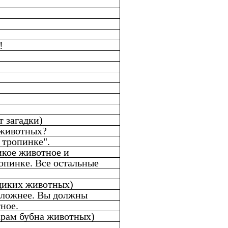
!
т загадки)
 животных?
 тропинке".
икое животное и
ропинке. Все остальные
диких животных)
сложнее. Вы должны
ное.
арам бубна животных)