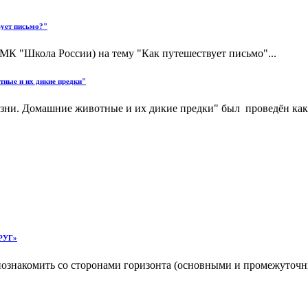
вует письмо?"
МК "Школа России) на тему "Как путешествует письмо"...
тные и их дикие предки"
изни. Домашние животные и их дикие предки" был проведён как 
РУГ»
ознакомить со сторонами горизонта (основными и промежуточным