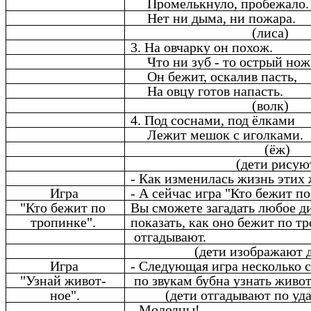
Промелькнуло, пробежало.
Нет ни дыма, ни пожара.
(лиса)
3. На овчарку он похож.
Что ни зуб - то острый нож
Он бежит, оскалив пасть,
На овцу готов напасть.
(волк)
4. Под соснами, под ёлками
Лежит мешок с иголками.
(ёж)
(дети рисую
- Как изменилась жизнь этих
Игра
- А сейчас игра "Кто бежит по
"Кто бежит по
Вы сможете загадать любое д
тропинке".
показать, как оно бежит по т
отгадывают.
(дети изображают 
Игра
- Следующая игра несколько 
"Узнай живот-
по звукам бубна узнать живот
ное".
(дети отгадывают по уд
- Молодцы!