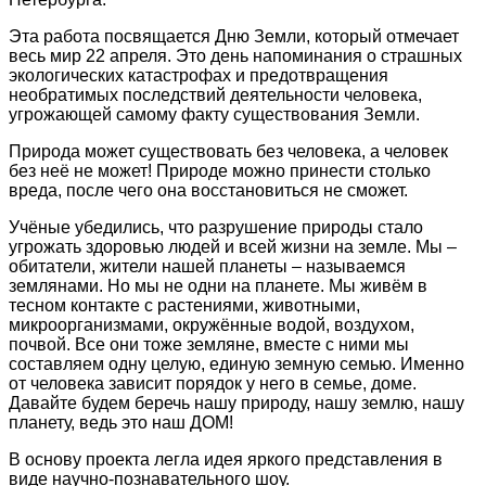
Эта работа посвящается Дню Земли, который отмечает
весь мир 22 апреля. Это день напоминания о страшных
экологических катастрофах и предотвращения
необратимых последствий деятельности человека,
угрожающей самому факту существования Земли.
Природа может существовать без человека, а человек
без неё не может! Природе можно принести столько
вреда, после чего она восстановиться не сможет.
Учёные убедились, что разрушение природы стало
угрожать здоровью людей и всей жизни на земле. Мы –
обитатели, жители нашей планеты – называемся
землянами. Но мы не одни на планете. Мы живём в
тесном контакте с растениями, животными,
микроорганизмами, окружённые водой, воздухом,
почвой. Все они тоже земляне, вместе с ними мы
составляем одну целую, единую земную семью. Именно
от человека зависит порядок у него в семье, доме.
Давайте будем беречь нашу природу, нашу землю, нашу
планету, ведь это наш ДОМ!
В основу проекта легла идея яркого представления в
виде научно-познавательного шоу.