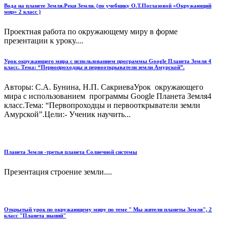
Вода на планете Земля.Реки Земли. (по учебнику О.Т.Поглазовой «Окружающий
мир» 2 класс )
Проектная работа по окружающему миру в форме
презентации к уроку....
Урок окружающего мира с использованием программы Google Планета Земля 4
класс. Тема: “Первопроходцы и первооткрыватели земли Амурской”.
Авторы: С.А. Бунина, Н.П. СакриеваУрок окружающего
мира с использованием программы Google Планета Земля4
класс.Тема: “Первопроходцы и первооткрыватели земли
Амурской”.Цели:- Ученик научить...
Планета Земля -третья планета Солнечной системы
Презентация строение земли....
Открытый урок по окружающему миру по теме " Мы жители планеты Земля", 2
класс "Планета знаний"