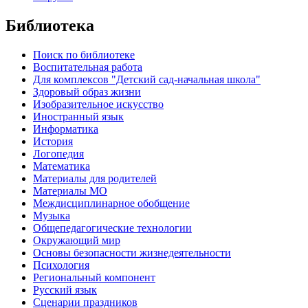
Библиотека
Поиск по библиотеке
Воспитательная работа
Для комплексов "Детский сад-начальная школа"
Здоровый образ жизни
Изобразительное искусство
Иностранный язык
Информатика
История
Логопедия
Математика
Материалы для родителей
Материалы МО
Междисциплинарное обобщение
Музыка
Общепедагогические технологии
Окружающий мир
Основы безопасности жизнедеятельности
Психология
Региональный компонент
Русский язык
Сценарии праздников