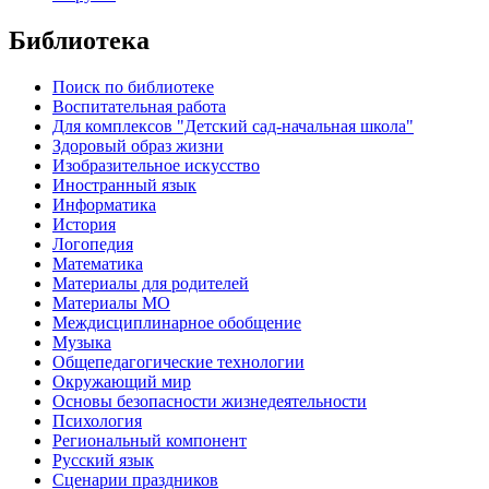
Библиотека
Поиск по библиотеке
Воспитательная работа
Для комплексов "Детский сад-начальная школа"
Здоровый образ жизни
Изобразительное искусство
Иностранный язык
Информатика
История
Логопедия
Математика
Материалы для родителей
Материалы МО
Междисциплинарное обобщение
Музыка
Общепедагогические технологии
Окружающий мир
Основы безопасности жизнедеятельности
Психология
Региональный компонент
Русский язык
Сценарии праздников