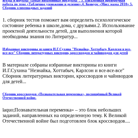
ягоды и фрукты- самые витаминные продукты". 3. Письменная проверочная
работа по теме «Табличное умножение и деление».4. Конкурс «Мисс мама 2010» 5.
Сборник олимпиадных заданий
1. сборник тестов поможет вам определить психологическое
состояние ребенка в школе,дома, с друзьями.2. Использование
проектной деятельности детей, для выполнения которой
необходимы знания по Литератур...
Избранные викторины из книги И.Г.Сухина "Незнайка, Хоттабыч, Карлсон и все-
все-все" Сборник литературных викторин, кроссвордов и чайнвордов для детей
В материале собраны избранные викторины из книги
И.Г.Сухина "Незнайка, Хоттабыч, Карлсон и все-все-все"
Сборник литературных викторин, кроссвордов и чайнвордов
для детей...
Сборник кроссвордов «Познавательная переменка», посвящённый Великой
Отечественной войне.
laquo;Познавательная переменка» – это блок небольших
заданий, направленных на определенную тему. К Великой
Отечественной войне был подготовлен блок кроссвордов....