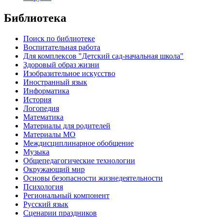
Библиотека
Поиск по библиотеке
Воспитательная работа
Для комплексов "Детский сад-начальная школа"
Здоровый образ жизни
Изобразительное искусство
Иностранный язык
Информатика
История
Логопедия
Математика
Материалы для родителей
Материалы МО
Междисциплинарное обобщение
Музыка
Общепедагогические технологии
Окружающий мир
Основы безопасности жизнедеятельности
Психология
Региональный компонент
Русский язык
Сценарии праздников