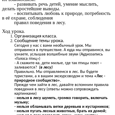
- развивать речь детей, умение мыслить,
делать простейшие выводы.
- воспитывать любовь к природе, потребность
в её охране, соблюдения
правил поведения в лесу.
Ход урока.
Организация класса.
Сообщение темы урока.
Сегодня у нас с вами необычный урок. Мы
отправимся в путешествие. А куда мы отправимся, вы
узнаете, услышав волшебные звуки (Аудиозапись
«Голоса птиц»)
- А скажите-ка, дети милые, где так птицы поют –
заливаются?
(в лесу)
Правильно. Мы отправляемся в лес. Вы будете
туристами, а я вашим экскурсоводом и тема
«Лес -
природное сообщество»
.
Прежде чем зайти в лес, давайте вспомним правила
поведения в лесу (ответы можно сопровождать
картинками)
-
нельзя в лесу шуметь, громко говорить, включать
музыку;
- нельзя обламывать ветки деревьев и кустарников;
- нельзя пугать лесных животных, брать их домой;