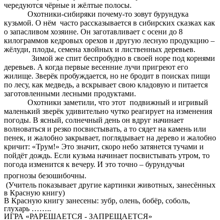
чередуются чёрные и жёлтые полосы.
Охотники-сибиряки почему-то зовут бурундука
кузьмой. О нём часто рассказывается в сибирских сказках как
о запасливом хозяине. Он заготавливает с осени до 8
килограммов кедровых орехов и другую лесную продукцию –
жёлуди, плоды, семена хвойных и лиственных деревьев.
Зимой же спит беспробудно в своей норе под корнями
деревьев. А когда первые весенние лучи пригреют его
жилище. Зверёк пробуждается, но не бродит в поисках пищи
по лесу, как медведь, а вскрывает свою кладовую и питается
заготовленными лесными продуктами.
Охотники заметили, что этот подвижный и игривый
маленький зверёк удивительно чутко реагирует на изменения
погоды. В ясный, солнечный день он вдруг начинает
волноваться и резко посвистывать, а то сядет на камень или
пенек, и жалобно закрывает, поглядывает на дерево и жалобно
кричит: «Трум!» Это значит, скоро небо затянется тучами и
пойдёт дождь. Если кузьма начинает посвистывать утром, то
погода изменится к вечеру. И это точно – бурундучьи
прогнозы безошибочны.
(Учитель показывает другие картинки животных, занесённых
в Красную книгу)
В Красную книгу занесены: зубр, олень, бобёр, соболь,
глухарь ……..
ИГРА «РАРЕШАЕТСЯ - ЗАПРЕЩАЕТСЯ»