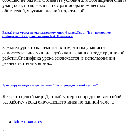
сообществе.Задачи: Создавать условия для обогащения опыта
учащихся, познакомить их с разнообразием лесных
обитателей, ярусами, лесной подстилкой...
Разработка урока по окружающему миру 4 класс.Тема: Луг - природное
сообщество. Автор программы А.А. Плешаков
Замысел урока заключается в том, чтобы учащиеся
самостоятельно учились добывать знания в ходе групповой
работы.Специфика урока заключается в использовании
разных источников зна...
Урок окружающего мира по теме "Лес - природное сообщество".
Лес - это целый мир. Данный материал представляет собой
разработку урока окружающего мира по данной теме....
Мне нравится