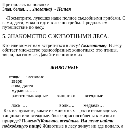
Притаилась на полянке
Злая, белая
……(поганка) - Нельзя
-Посмотрите, лукошко наше полное съедобными грибами. С
вами, дети, можно идти в лес по грибы. Продолжаем
путешествие по лесу.
5. ЗНАКОМСТВО С ЖИВОТНЫМИ ЛЕСА.
Кто ещё может нам встретиться в лесу?
(животные)
В лесу
обитает множество разнообразных животных: это птицы,
звери, насекомые. Давайте вспомним их.
ЖИВОТНЫЕ
птицы насекомые
звери
сова, дятел….
муравьи……
растительноядные хищники всеядные
лось … волк…. медведь…
Как вы думаете, какие из животных – растительноядные,
хищники или всеядные- более приспособлены к жизни в
природе? Почему?(
Конечно, всеядные. Им легче найти
подходящую пищу)
Животные в лесу живут ни где попало, а