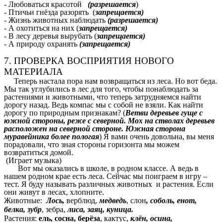
- Любоваться красотой
(разрешается
)
- Птичьи гнёзда разорять (
запрещается)
- Жизнь животных наблюдать
(разрешается)
- А охотиться на них (
запрещается)
- В лесу деревья вырубать (
запрещается)
- А природу охранять
(запрещается)
7. ПРОВЕРКА ВОСПРИЯТИЯ НОВОГО
МАТЕРИАЛА
Теперь настала пора нам возвращаться из леса. Но вот беда.
Мы так углубились в лес для того, чтобы понаблюдать за
растениями и животными, что теперь затрудняемся найти
дорогу назад. Ведь компас мы с собой не взяли. Как найти
дорогу по природным признакам? (
Ветви деревьев гуще с
южной стороны, реже с северной. Мох на стволах деревьев
расположен на северной стороне. Южная сторона
муравейника более пологая
) Я вами очень довольна, вы меня
порадовали, что зная стороны горизонта мы можем
возвратиться домой.
(Играет музыка)
Вот мы оказались в школе, в родном классе. А ведь в
нашем родном крае есть леса. Сейчас мы поиграем в игру –
тест. Я буду называть различных животных и растения. Если
они живут в лесах, хлопните.
Животные:
Лось,
верблюд,
медведь
, слон
, соболь, енот,
белка, зубр
, зебра,
лиса, заяц,
куница.
Растения:
ель, сосна, берёза
, кактус,
клён, осина,