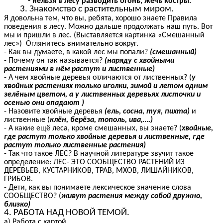
- нельзя в лесу разводить огонь, жечь костры.
3. Знакомство с растительным миром.
Я довольна тем, что вы, ребята, хорошо знаете Правила
поведения в лесу. Можно дальше продолжать наш путь. Вот
мы и пришли в лес. (Выставляется картинка «Смешанный
лес») Оглянитесь внимательно вокруг.
- Как вы думаете, в какой лес мы попали?
(смешанный)
- Почему он так называется?
(наряду с хвойными
растениями в нём растут и лиственные)
- А чем хвойные деревья отличаются от лиственных? (
у
хвойных растениях только иголки, зимой и летом одним
зелёным цветом, а у лиственных деревьях листочки и
осенью они опадают )
- Назовите хвойные деревья
(ель, сосна, туя, пихта)
и
лиственные (
клён, берёза, тополь, ива,….)
- А какие ещё леса, кроме смешанных, вы знаете? (
хвойные,
где растут только хвойные деревья и лиственные, где
растут только лиственные растения)
- Так что такое ЛЕС? В научной литературе звучит такое
определение: ЛЕС- ЭТО СООБЩЕСТВО РАСТЕНИЙ ИЗ
ДЕРЕВЬЕВ, КУСТАРНИКОВ, ТРАВ, МХОВ, ЛИШАЙНИКОВ,
ГРИБОВ.
- Дети, как вы понимаете лексическое значение слова
СООБЩЕСТВО? (
живут растения между собой дружно,
близко)
4. РАБОТА НАД НОВОЙ ТЕМОЙ.
а) Работа с картой.