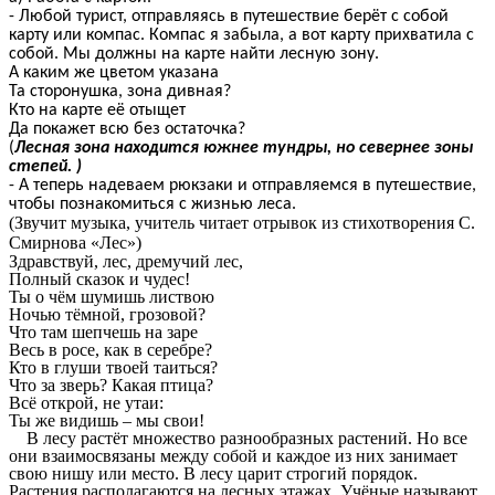
- Любой турист, отправляясь в путешествие берёт с собой
карту или компас. Компас я забыла, а вот карту прихватила с
собой. Мы должны на карте найти лесную зону.
А каким же цветом указана
Та сторонушка, зона дивная?
Кто на карте её отыщет
Да покажет всю без остаточка?
(
Лесная зона находится южнее тундры, но севернее зоны
степей. )
- А теперь надеваем рюкзаки и отправляемся в путешествие,
чтобы познакомиться с жизнью леса.
(Звучит музыка, учитель читает отрывок из стихотворения С.
Смирнова «Лес»)
Здравствуй, лес, дремучий лес,
Полный сказок и чудес!
Ты о чём шумишь листвою
Ночью тёмной, грозовой?
Что там шепчешь на заре
Весь в росе, как в серебре?
Кто в глуши твоей таиться?
Что за зверь? Какая птица?
Всё открой, не утаи:
Ты же видишь – мы свои!
В лесу растёт множество разнообразных растений. Но все
они взаимосвязаны между собой и каждое из них занимает
свою нишу или место. В лесу царит строгий порядок.
Растения располагаются на лесных этажах. Учёные называют