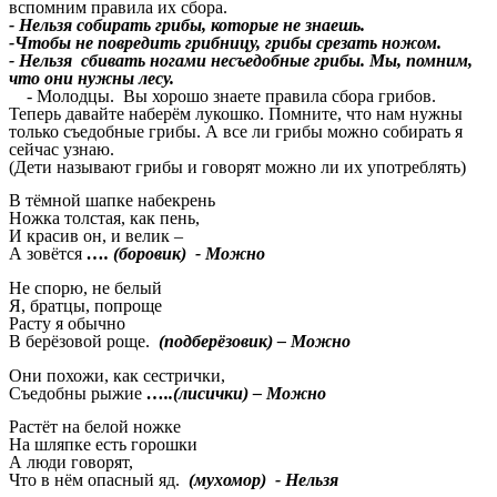
вспомним правила их сбора.
- Нельзя собирать грибы, которые не знаешь.
-Чтобы не повредить грибницу, грибы срезать ножом.
- Нельзя сбивать ногами несъедобные грибы. Мы, помним,
что они нужны лесу.
- Молодцы. Вы хорошо знаете правила сбора грибов.
Теперь давайте наберём лукошко. Помните, что нам нужны
только съедобные грибы. А все ли грибы можно собирать я
сейчас узнаю.
(Дети называют грибы и говорят можно ли их употреблять)
В тёмной шапке набекрень
Ножка толстая, как пень,
И красив он, и велик –
А зовётся
…. (боровик) - Можно
Не спорю, не белый
Я, братцы, попроще
Расту я обычно
В берёзовой роще.
(подберёзовик) – Можно
Они похожи, как сестрички,
Съедобны рыжие
…..(лисички) – Можно
Растёт на белой ножке
На шляпке есть горошки
А люди говорят,
Что в нём опасный яд.
(мухомор) - Нельзя