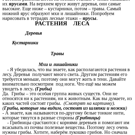
их
ярусами
. На верхнем ярусе живут деревья, они самые
высокие. Еще ниже – кустарники, потом – травы. Самый
нижний ярус образуют мхи и лишайники. Попробуем
нарисовать в тетрадях лесные этажи –
ярусы
.
РАСТЕНИЯ ЛЕСА
Деревья
Кустарники
Травы
Мхи и лишайники
- Я убедилась, что вы знаете, как располагаются растения в
лесу. Деревья получают много света. Другим растениям его
требуется меньше, поэтому они могут жить в тени. Давайте
внимательно посмотрим под ноги. Что ещё мы можем
увидеть в лесу
. (Грибы)
Да. Грибы – это особая группа живых существ. Они не
относятся ни к растениям, ни к животным. Как вы думаете, из
каких частей состоят грибы.
(Смотрят на картинку).
(
Грибы, которые мы видим, состоят из шляпки и ножки
)
- А знаете, как называются по-другому белые тонкие нити,
которые тянутся в разные стороны
(Грибницы)
- Грибницы срастаются с корнями деревьев и помогают им
всасывать из почвы полезные вещества. Поэтому лесу очень
нужны грибы. Хотите, наберём лукошко грибов. Но сначала