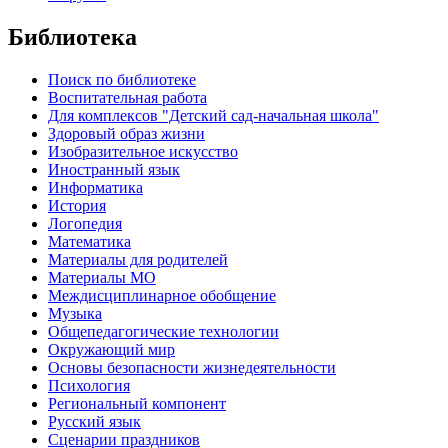
Библиотека
Поиск по библиотеке
Воспитательная работа
Для комплексов "Детский сад-начальная школа"
Здоровый образ жизни
Изобразительное искусство
Иностранный язык
Информатика
История
Логопедия
Математика
Материалы для родителей
Материалы МО
Междисциплинарное обобщение
Музыка
Общепедагогические технологии
Окружающий мир
Основы безопасности жизнедеятельности
Психология
Региональный компонент
Русский язык
Сценарии праздников