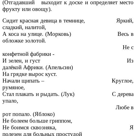
(Отгадавший выходит к доске и определяет место
фрукту или овощу).
Сидит красная девица в темнице, Яркий,
сладкий, налитой,
А коса на улице. (Морковь) Весь в
обложке золотой.
Не с
конфетной фабрики -
И зелен, и густ Из
далёкой Африки. (Апельсин)
На грядке вырос куст.
Начали щипать – Круглое,
румяное,
Стал плакать и рыдать. (Лук) С дерева
упало,
Любе в
рот попало. (Яблоко)
Не болеем больше гриппом,
Не боимся сквозняка, Я
полезен для больных простудой