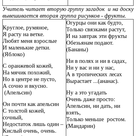
Учитель читает вторую группу загадок и на доску
вывешивается вторая группа рисунков - фрукты.
Огурцы они как будто,
Круглое, румяное,
Только связками растут,
Я расту на ветке.
И на завтрак эти фрукты
Любят меня взрослые
Обезьянам подают.
И маленькие детки.
(Бананы)
(Яблоко)
Ни в полях и ни в садах,
С оранжевой кожей,
Ни у вас и ни у нас,
На мячик похожий,
А в тропических лесах
Но в центре не пусто,
Вырастает ...(ананас).
А сочно и вкусно.
(Апельсин)
Ну а это угадать
Очень даже просто:
Он почти как апельсин
Апельсин, ни дать, ни
С толстой кожей,
взять,
сочный,
Только меньше ростом.
Недостаток лишь один –
(Мандарин)
Кислый очень, очень.