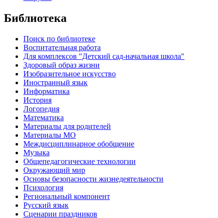
Библиотека
Поиск по библиотеке
Воспитательная работа
Для комплексов "Детский сад-начальная школа"
Здоровый образ жизни
Изобразительное искусство
Иностранный язык
Информатика
История
Логопедия
Математика
Материалы для родителей
Материалы МО
Междисциплинарное обобщение
Музыка
Общепедагогические технологии
Окружающий мир
Основы безопасности жизнедеятельности
Психология
Региональный компонент
Русский язык
Сценарии праздников