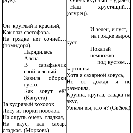
(лук).
Очень вкусный - удалец
Наш хрустящий…
(огурец).
Он круглый и красный,
И зелен, и густ,
Как глаз светофора.
на грядке вырос
На грядке нет сочней…
куст.
(помидора).
Покапай
Нарядилась
немножко:
Алёна
под кустом…
В сарафанчик
картошка.
свой зелёный.
Хотя я сахарной зовусь,
Завила оборки
Но от дождя я не
густо.
размокла,
Как зовут её?
Крупна, кругла, сладка на
(Капуста)
вкус,
За кудрявый хохолок
Узнали вы, кто я? (Свёкла)
Лису из норки поволок.
На ощупь очень гладкая,
На вкус, как сахар,
сладкая. (Морковь)