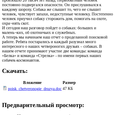
произошло 20 тысяч лет назад. Первобытный человек
постоянно подвергался опасности. Он прислушивался к
каждому шороху. Собака же слышит то, чего не слышит
человек, чувствует запахи, недоступные человеку. Постепенно
человек приучил собаку сторожить дом, помогать на охоте,
охра¬нять скот.
И сегодня наш разговор пойдет о собаках: больших и
малень¬ких, об охотничьих и служебных.
А теперь мы начинаем наш отчет о проделанной поисковой
работе. Ребята постарались и каждый разузнал много
интересного о наших четвероногих друзьях – собаках. В
нашем отчете принимают участие две команды: команда
«Белка» и команда «Стрелка» - по имени первых наших
собачек-космонавтов.
Скачать:
Вложение
Размер
47 КБ
poisk_chetveronogie_druzya.doc
Предварительный просмотр: