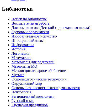
Библиотека
Поиск по библиотеке
Воспитательная работа
Для комплексов "Детский сад-начальная школа"
Здоровый образ жизни
Изобразительное искусство
Иностранный язык
Информатика
История
Логопедия
Математика
Материалы для родителей
Материалы МО
Междисциплинарное обобщение
Музыка
Общепедагогические технологии
Окружающий мир
Основы безопасности жизнедеятельности
Психология
Региональный компонент
Русский язык
Сценарии праздников