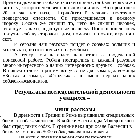
Предком домашней собаки считается волк, он был первым жи
вотным, которого человек принял в свой дом. Это произошло
20 тысяч лет назад. Первобытный человек постоянно
подвергался опасности. Он прислушивался к каждому
шороху. Собака же слышит то, чего не слышит человек,
чувствует запахи, недоступные человеку. Постепенно человек
приучил собаку сторожить дом, помогать на охоте, охра нять
скот.
И сегодня наш разговор пойдет о собаках: больших и
малень ких, об охотничьих и служебных.
А теперь мы начинаем наш отчет о проделанной
поисковой работе. Ребята постарались и каждый разузнал
много интересного о наших четвероногих друзьях – собаках.
В нашем отчете принимают участие две команды: команда
«Белка» и команда «Стрелка» - по имени первых наших
собачек-космонавтов.
Результаты исследовательской деятельности
учащихся –
мини-рассказы
В древности в Греции и Риме выращивали специальных
бое вых собак- молоссов. В войске Александра Македонского
был отряд таких собак. В средние века при осаде Валенсии в
битве участвовало 5000 собак, закованных в латы.
На Руси с древних времен собаки помогали