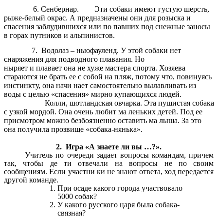
6. Сенбернар. Эти собаки имеют густую шерсть,
рыже-белый окрас. А предназначены они для розыска и
спасения заблудившихся или по павших под снежные заносы
в горах путников и альпинистов.
7. Водолаз – ньюфауленд. У этой собаки нет
снаряжения для подводного плавания. Но
ныряет и плавает она не хуже мастера спорта. Хозяева
стараются не брать ее с собой на пляж, потому что, повинуясь
инстинкту, она начи нает самостоятельно вылавливать из
воды с целью «спасения» мирно купающихся людей.
Колли, шотландская овчарка. Эта пушистая собака
с узкой мордой. Она очень любит ма леньких детей. Под ее
присмотром можно безбоязненно оставить ма лыша. За это
она получила прозвище «собака-нянька».
2. Игра «А знаете ли вы …?».
Учитель по очереди задает вопросы командам, причем
так, чтобы де ти отвечали на вопросы не по своим
сообщениям. Если участни ки не знают ответа, ход передается
другой команде.
При осаде какого города участвовало
5000 собак?
У какого русского царя была собака-
связная?