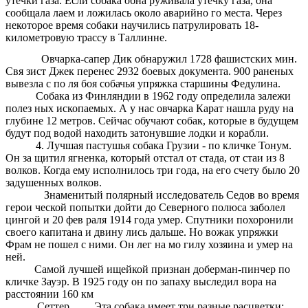
утечки газа. Если собака обна руживала утечку газа, она
сообщала лаем и ложилась около аварийно го места. Через
некоторое время собаки научились патрулировать 18-
километровую трассу в Таллинне.
Овчарка-сапер Дик обнаружил 1728 фашистских мин.
Свя зист Джек перенес 2932 боевых документа. 900 раненых
вывезла с по ля боя собачья упряжка старшины Федулина.
Собака из Финляндии в 1962 году определила залежи
полез ных ископаемых. А у нас овчарка Карат нашла руду на
глубине 12 метров. Сейчас обучают собак, которые в будущем
будут под водой находить затонувшие лодки и корабли.
4. Лучшая пастушья собака Грузии - по кличке Тонум.
Он за щитил ягненка, который отстал от стада, от стаи из 8
волков. Когда ему исполнилось три года, на его счету было 20
задушенных волков.
Знаменитый полярный исследователь Седов во время
герои ческой попытки дойти до Северного полюса заболел
цингой и 20 фев раля 1914 года умер. Спутники похоронили
своего капитана и двину лись дальше. Но вожак упряжки
Фрам не пошел с ними. Он лег на мо гилу хозяина и умер на
ней.
Самой лучшей ищейкой признан доберман-пинчер по
кличке Зауэр. В 1925 году он по запаху выследил вора на
расстоянии 160 км
Сеттер. Эта собака имеет три разные расцветки: