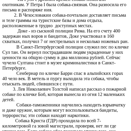
охотникам. У Петра I была собака-связная. Она разносила его
письма и распоряже ния.
2. В Чехословакии собака-почтальон доставляет письма
и теле граммы на туристские базы и дома отдыха,
расположенные в трудно доступных местах.
Доке - из сыскной полиции Рима. На его счету 400
задержан ных воров и бандитов, Доке участвовал в 160
схватках, получил 7 ог нестрельных и несколько ножевых ран.
В Санкт-Петербургской полиции служил пес по кличке
Сул тан. Он вернул пострадавшим людям украденные у них
ценности на общую сумму в два миллиона рублей. Сейчас
чучело Султана стоит в музее криминалистики в Санкт-
Петербурге.
Сенбернар по кличке Барри спас в альпийских горах
40 чело век. В метель и пургу выходила эта собака, чтобы
отыскать людей, сбившихся с пути.
3. Лев Николаевич Толстой написал рассказ о пожарной
собаке по кличке Боб, которая вынесла из огня 12 маленьких
детей.
Собаки-таможенники научились находить взрывчатку
и даже оружие, которым могут воспользоваться бандиты,
террористы; эти собаки находят наркотики.
Собака Криста (ГДР) проходила по всей 7-
километровой га зовой магистрали, проверяя, нет ли где