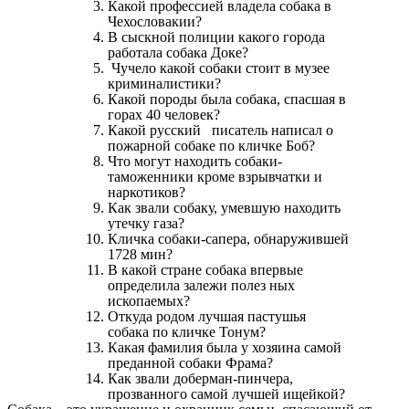
Какой профессией владела собака в
Чехословакии?
В сыскной полиции какого города
работала собака Доке?
Чучело какой собаки стоит в музее
криминалистики?
Какой породы была собака, спасшая в
горах 40 человек?
Какой русский писатель написал о
пожарной собаке по кличке Боб?
Что могут находить собаки-
таможенники кроме взрывчатки и
наркотиков?
Как звали собаку, умевшую находить
утечку газа?
Кличка собаки-сапера, обнаружившей
1728 мин?
В какой стране собака впервые
определила залежи полез ных
ископаемых?
Откуда родом лучшая пастушья
собака по кличке Тонум?
Какая фамилия была у хозяина самой
преданной собаки Фрама?
Как звали доберман-пинчера,
прозванного самой лучшей ищейкой?