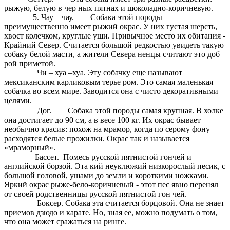
рыжую, белую в чер ных пятнах и шоколадно-коричневую.
5. Чау – чау. Собака этой породы
преимущественно имеет рыжий окрас. У них густая шерсть,
хвост колечком, круглые уши. Привычное место их обитания -
Крайний Север. Считается большой редкостью увидеть такую
собаку белой масти, а жители Севера ненцы считают это доб
рой приметой.
Чи – хуа –хуа. Эту собачку еще называют
мексиканским карликовым терье ром. Это самая маленькая
собачка во всем мире. Заводится она с чисто декоративными
целями.
Дог. Собака этой породы самая крупная. В холке
она достигает до 90 см, а в весе 100 кг. Их окрас бывает
необычно красив: похож на мрамор, когда по серому фону
расходятся белые прожилки. Окрас так и называется
«мраморный».
Бассет. Помесь русской пятнистой гончей и
английской борзой. Эта кий неуклюжий низкорослый песик, с
большой головой, ушами до земли и короткими ножками.
Яркий окрас рыже-бело-коричневый - этот пес явно перенял
от своей родственницы русской пятнистой гон чей.
Боксер. Собака эта считается борцовой. Она не знает
приемов дзюдо и карате. Но, зная ее, можно подумать о том,
что она может сражаться на ринге.