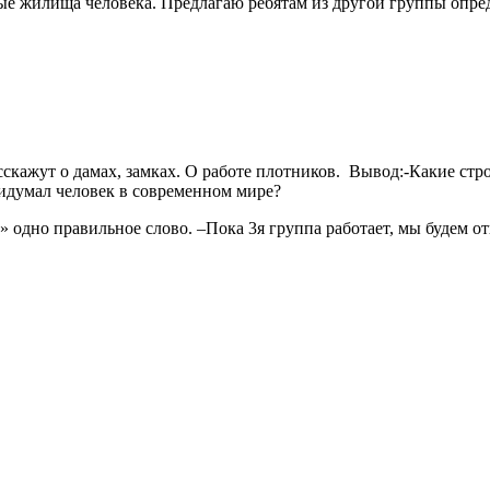
е жилища человека. Предлагаю ребятам из другой группы опред
кажут о дамах, замках. О работе плотников. Вывод:-Какие стр
ридумал человек в современном мире?
 одно правильное слово. –Пока 3я группа работает, мы будем отга