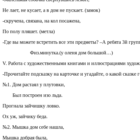
Не лает, не кусает, а в дом не пускает. (замок)
-скручена, связана, на кол посажена,
По полу пляшет. (метла)
-Где вы можете встретить все эти предметы? –А ребята 3й гр
Физ.минутка.(у оленя дом большой…)
V. Работа с художественными книгами и иллюстрациями художни
-Прочитайте подсказку на карточке и угадайте, о какой сказке г
№1. Дом растаял у плутовки,
Был построен изо льда.
Прогнала зайчишку ловко.
Ох уж, зайчику беда.
№2. Мышка дом себе нашла,
Мышка добрая была,