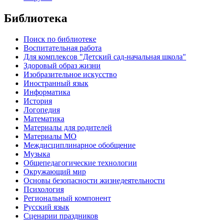
Библиотека
Поиск по библиотеке
Воспитательная работа
Для комплексов "Детский сад-начальная школа"
Здоровый образ жизни
Изобразительное искусство
Иностранный язык
Информатика
История
Логопедия
Математика
Материалы для родителей
Материалы МО
Междисциплинарное обобщение
Музыка
Общепедагогические технологии
Окружающий мир
Основы безопасности жизнедеятельности
Психология
Региональный компонент
Русский язык
Сценарии праздников