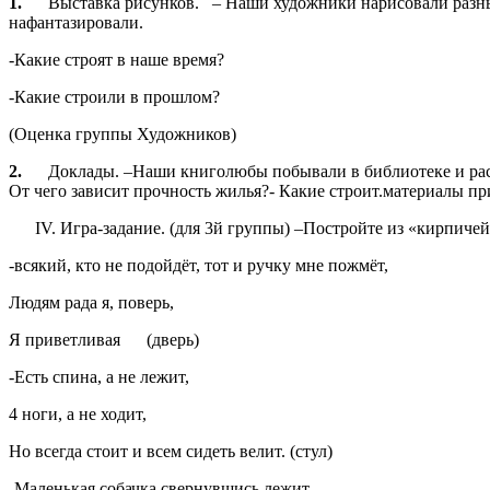
1.
Выставка рисунков. – Наши художники нарисовали разны
нафантазировали.
-Какие строят в наше время?
-Какие строили в прошлом?
(Оценка группы Художников)
2.
Доклады. –Наши книголюбы побывали в библиотеке и расс
От чего зависит прочность жилья?- Какие строит.материалы п
IV. Игра-задание. (для 3й группы) –Постройте из «кирпичей»
-всякий, кто не подойдёт, тот и ручку мне пожмёт,
Людям рада я, поверь,
Я приветливая (дверь)
-Есть спина, а не лежит,
4 ноги, а не ходит,
Но всегда стоит и всем сидеть велит. (стул)
-Маленькая собачка свернувшись лежит,