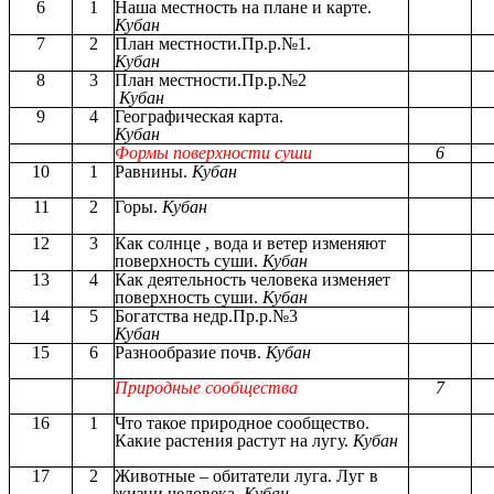
6
1
Наша местность на плане и карте.
Кубан
7
2
План местности.Пр.р.№1.
Кубан
8
3
План местности.Пр.р.№2
Кубан
9
4
Географическая карта.
Кубан
Формы поверхности суши
6
10
1
Равнины.
Кубан
11
2
Горы.
Кубан
12
3
Как солнце , вода и ветер изменяют
поверхность суши.
Кубан
13
4
Как деятельность человека изменяет
поверхность суши.
Кубан
14
5
Богатства недр.Пр.р.№3
Кубан
15
6
Разнообразие почв.
Кубан
Природные сообщества
7
16
1
Что такое природное сообщество.
Какие растения растут на лугу.
Кубан
17
2
Животные – обитатели луга. Луг в
жизни человека.
Кубан