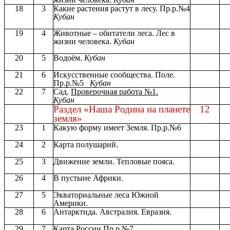
18
3
Какие растения растут в лесу. Пр.р.№4
Кубан
19
4
Животные – обитатели леса. Лес в
жизни человека.
Кубан
20
5
Водоём.
Кубан
21
6
Искусственные сообщества. Поле.
Пр.р.№5
Кубан
22
7
Сад.
Проверочная работа №1.
Кубан
Раздел «Наша Родина на планете
12
земля»
23
1
Какую форму имеет Земля. Пр.р.№6
24
2
Карта полушарий.
25
3
Движение земли. Тепловые пояса.
26
4
В пустыне Африки.
27
5
Экваториальные леса Южной
Америки.
28
6
Антарктида. Австралия. Евразия.
29
7
Карта России.Пр.р.№7