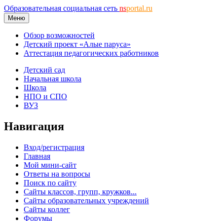
Образовательная социальная сеть
ns
portal.ru
Меню
Обзор возможностей
Детский проект «Алые паруса»
Аттестация педагогических работников
Детский сад
Начальная школа
Школа
НПО и СПО
ВУЗ
Навигация
Вход/регистрация
Главная
Мой мини-сайт
Ответы на вопросы
Поиск по сайту
Сайты классов, групп, кружков...
Сайты образовательных учреждений
Сайты коллег
Форумы