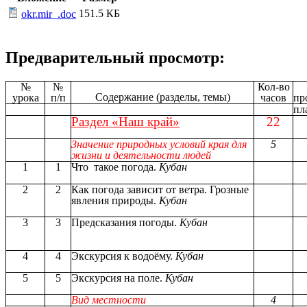
151.5 КБ
okr.mir_.doc
Предварительный просмотр:
№
№
Кол-во
Содержание (разделы, темы)
урока
п/п
часов
пр
пл
Раздел «Наш край»
22
Значение природных условий края для
5
жизни и деятельности людей
1
1
Что такое погода.
Кубан
2
2
Как погода зависит от ветра. Грозные
явления природы.
Кубан
3
3
Предсказания погоды.
Кубан
4
4
Экскурсия к водоёму.
Кубан
5
5
Экскурсия на поле.
Кубан
Вид местности
4