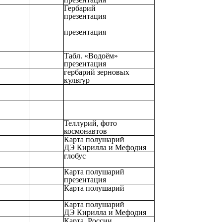
Гербарий
презентация
презентация
Табл. «Водоём»
презентация
гербарий зерновых
культур
Теллурий, фото
космонавтов
Карта полушарий
ДЭ Кирилла и Мефодия
глобус
Карта полушарий
презентация
Карта полушарий
Карта полушарий
ДЭ Кирилла и Мефодия
Карта России