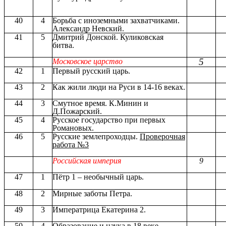
40
4
Борьба с иноземными захватчиками.
Александр Невский.
41
5
Дмитрий Донской. Куликовская
битва.
5
Московское царство
42
1
Первый русский царь.
43
2
Как жили люди на Руси в 14-16 веках.
44
3
Смутное время. К.Минин и
Д.Пожарский.
45
4
Русское государство при первых
Романовых.
46
5
Русские землепроходцы.
Проверочная
работа №3
Российская империя
9
47
1
Пётр 1 – необычный царь.
48
2
Мирные заботы Петра.
49
3
Императрица Екатерина 2.
50
4
Образование и наука в 18 веке.