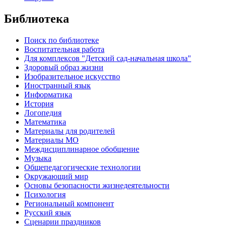
Библиотека
Поиск по библиотеке
Воспитательная работа
Для комплексов "Детский сад-начальная школа"
Здоровый образ жизни
Изобразительное искусство
Иностранный язык
Информатика
История
Логопедия
Математика
Материалы для родителей
Материалы МО
Междисциплинарное обобщение
Музыка
Общепедагогические технологии
Окружающий мир
Основы безопасности жизнедеятельности
Психология
Региональный компонент
Русский язык
Сценарии праздников