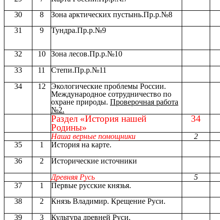
30
8
Зона арктических пустынь.Пр.р.№8
31
9
Тундра.Пр.р.№9
32
10
Зона лесов.Пр.р.№10
33
11
Степи.Пр.р.№11
34
12
Экологические проблемы России.
Международное сотрудничество по
охране природы.
Проверочная работа
№2.
Раздел «История нашей
34
Родины»
Наша верные помощники
2
35
1
История на карте.
36
2
Исторические источники
Древняя Русь
5
37
1
Первые русские князья.
38
2
Князь Владимир. Крещение Руси.
39
3
Культура древней Руси.