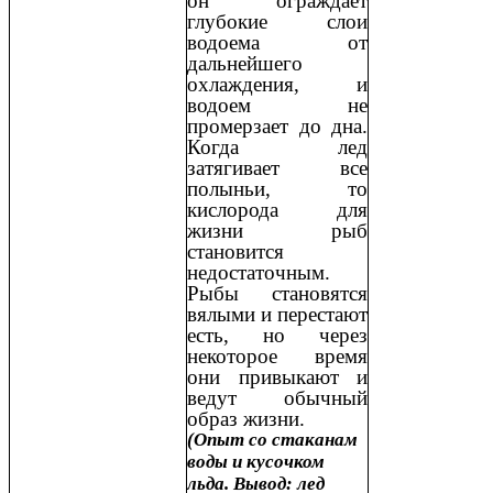
он ограждает
глубокие слои
водоема от
дальнейшего
охлаждения, и
водоем не
промерзает до дна.
Когда лед
затягивает все
полыньи, то
кислорода для
жизни рыб
становится
недостаточным.
Рыбы становятся
вялыми и перестают
есть, но через
некоторое время
они привыкают и
ведут обычный
образ жизни.
(Опыт со стаканам
воды и кусочком
льда. Вывод: лед