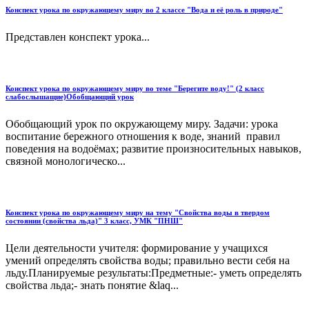
Конспект урока по окружающему миру во 2 классе "Вода и её роль в природе"
Представлен конспект урока...
Конспект урока по окружающему миру во теме "Берегите воду!" (2 класс
слабослышащие)Обобщающий урок
Обобщающий урок по окружающему миру. Задачи: урока
воспитание бережного отношения к воде, знаний правил
поведения на водоёмах; развитие произносительных навыков,
связной монологическо...
Конспект урока по окружающему миру на тему "Свойства воды в твердом
состоянии (свойства льда)" 3 класс, УМК "ПНШ"
Цели деятельности учителя: формирование у учащихся
умений определять свойства воды; правильно вести себя на
льду.Планируемые результаты:Предметные:- уметь определять
свойства льда;- знать понятие &laq...