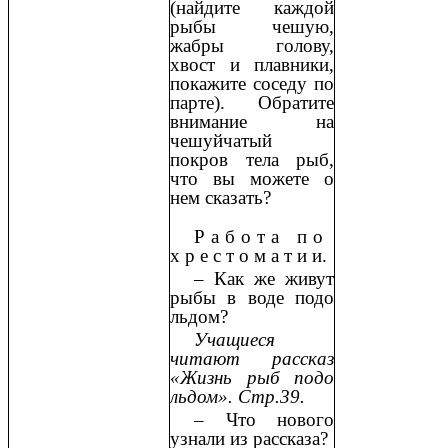
(найдите каждой
рыбы чешую,
жабры голову,
хвост и плавники,
покажите соседу по
парте). Обратите
внимание на
чешуйчатый
покров тела рыб,
что вы можете о
нем сказать?
Р а б о т а п о
х р е с т о м а т и и.
– Как же живут
рыбы в воде подо
льдом?
Учащиеся
читают рассказ
«Жизнь рыб подо
льдом». Стр.39.
– Что нового
узнали из рассказа?