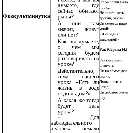
От рыбалки мало
думаете, где
проку,
сейчас обитают
Не клюёт, хоть
Физкультминутка
рыбы?
тресни, окунь.
А они там
Он смеется надо
значит, живут
мной:
или нет?
«Я сегодня
выходной!»
Как вы думаете,
о чем мы
Рак (Сережа Н.)
сегодня будем
разговаривать на
Рак клешнями
уроке?
шевелит,
Действительно,
Он на самом дне
тема нашего
сидит,
урока «Есть ли
Ловко пятится
жизнь в воде
назад,
Он добыче очень
подо льдом?»
рад!
А какая же тогда
будет цель
урока?
– Для
наблюдательного
человека немало