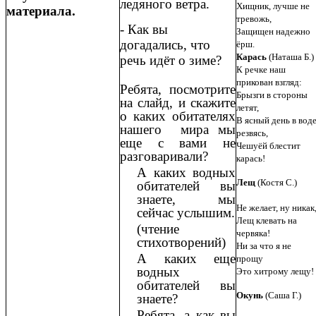
ледяного ветра.
Хищник, лучше не
материала.
тревожь,
- Как вы
Защищен надежно
догадались, что
ёрш.
Карась
(Наташа Б.)
речь идёт о зиме?
К речке наш
прикован взгляд:
Ребята, посмотрите
Брызги в стороны
на слайд, и скажите
летят,
о каких обитателях
В ясный день в вод
нашего мира мы
резвясь,
еще с вами не
Чешуёй блестит
разговаривали?
карась!
А каких водных
Лещ
(Костя С.)
обитателей вы
знаете, мы
Не желает, ну никак
сейчас услышим.
Лещ клевать на
(чтение
червяка!
стихотворений)
Ни за что я не
А каких еще
прощу
водных
Это хитрому лещу!
обитателей вы
Окунь
(Саша Г.)
знаете?
Ребята, а как вы