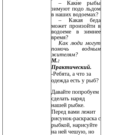
– Какие рыбы
зимуют подо льдом
в наших водоемах?
– Какая беда
может произойти в
водоеме в зимнее
время?
Как люди могут
помочь водным
жителям?
М.:
Практический.
-Ребята, а что за
одежда есть у рыб?
Давайте попробуем
сделать наряд
нашей рыбке.
Перед вами лежит
рисунок-раскраска с
рыбкой, нарисуйте
на ней чешую, но