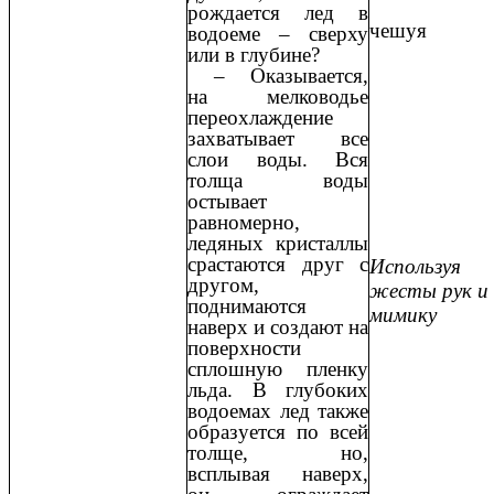
рождается лед в
чешуя
водоеме – сверху
или в глубине?
– Оказывается,
на мелководье
переохлаждение
захватывает все
слои воды. Вся
толща воды
остывает
равномерно,
ледяных кристаллы
срастаются друг с
Используя
другом,
жесты рук и
поднимаются
мимику
наверх и создают на
поверхности
сплошную пленку
льда. В глубоких
водоемах лед также
образуется по всей
толще, но,
всплывая наверх,