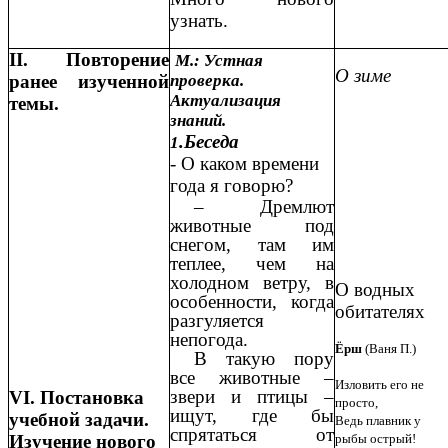
узнать.
II. Повторение
М.: Устная
О зиме
ранее изученной
проверка.
Актуализация
темы.
знаний.
.Беседа
1
-
О каком времени
года я говорю?
– Дремлют
животные под
снегом, там им
теплее, чем на
холодном ветру, в
О водных
особенности, когда
обитателях
разгуляется
непогода.
Ёрш
(Ваня П.)
В такую пору
все животные –
Изловить его не
звери и птицы –
VΙ. Постановка
просто,
ищут, где бы
учебной задачи.
Ведь плавник у
спрятаться от
Изучение нового
рыбы острый!