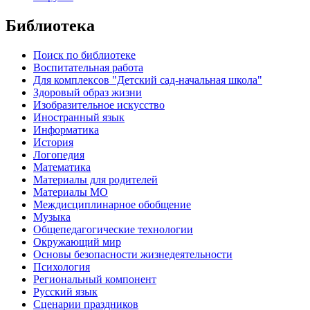
Библиотека
Поиск по библиотеке
Воспитательная работа
Для комплексов "Детский сад-начальная школа"
Здоровый образ жизни
Изобразительное искусство
Иностранный язык
Информатика
История
Логопедия
Математика
Материалы для родителей
Материалы МО
Междисциплинарное обобщение
Музыка
Общепедагогические технологии
Окружающий мир
Основы безопасности жизнедеятельности
Психология
Региональный компонент
Русский язык
Сценарии праздников