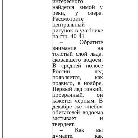
интересного
найдется зимой у
реки, у озера.
Рассмотрите
центральный
рисунок в учебнике
на стр. 40-41
– Обратите
внимание на
толстый слой льда,
сковавшего водоем.
В средней полосе
России лед
появляется, как
правило, в ноябре.
Первый лед тонкий,
прозрачный, он
кажется черным. В
декабре же «небо»
обитателей водоема
застывает и
твердеет.
– Как вы
думаете, как