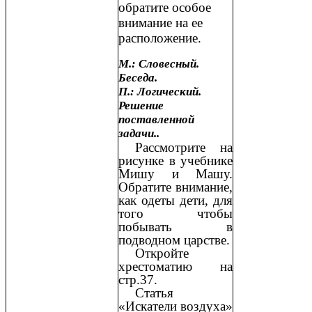
обратите особое
внимание на ее
расположение.
М.: Словесный.
Беседа.
П.: Логический.
Решение
поставленной
задачи..
Рассмотрите на
рисунке в учебнике
Мишу и Машу.
Обратите внимание,
как одеты дети, для
того чтобы
побывать в
подводном царстве.
Откройте
хрестоматию на
стр.37.
Статья
«Искатели воздуха»