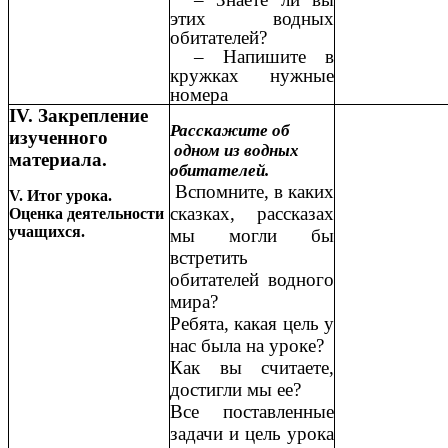
этих водных
обитателей?
– Напишите в
кружках нужные
номера
ΙV. Закрепление
Расскажите об
изученного
одном из водных
материала.
обитателей.
Вспомните, в каких
V. Итог урока.
сказках, рассказах
Оценка деятельности
учащихся.
мы могли бы
встретить
обитателей водного
мира?
Ребята, какая цель у
нас была на уроке?
Как вы считаете,
достигли мы ее?
Все поставленные
задачи и цель урока