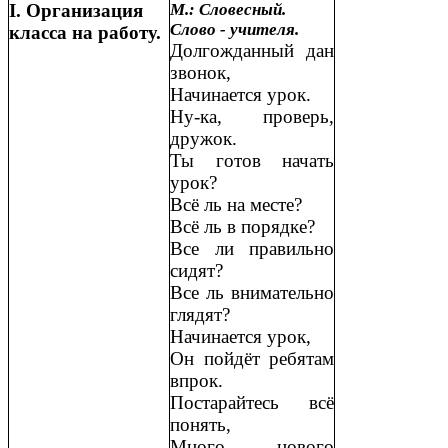
Ι. Организация
М.: Словесный.
Слово - учителя.
класса на работу.
Долгожданный дан
звонок,
Начинается урок.
Ну-ка, проверь,
дружок.
Ты готов начать
урок?
Всё ль на месте?
Всё ль в порядке?
Все ли правильно
сидят?
Все ль внимательно
глядят?
Начинается урок,
Он пойдёт ребятам
впрок.
Постарайтесь всё
понять,
Много нового