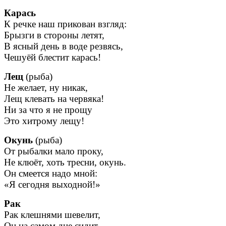
Карась
К речке наш прикован взгляд:
Брызги в стороны летят,
В ясный день в воде резвясь,
Чешуёй блестит карась!
Лещ
(рыба)
Не желает, ну никак,
Лещ клевать на червяка!
Ни за что я не прощу
Это хитрому лещу!
Окунь
(рыба)
От рыбалки мало проку,
Не клюёт, хоть тресни, окунь.
Он смеется надо мной:
«Я сегодня выходной!»
Рак
Рак клешнями шевелит,
Он на самом дне сидит,