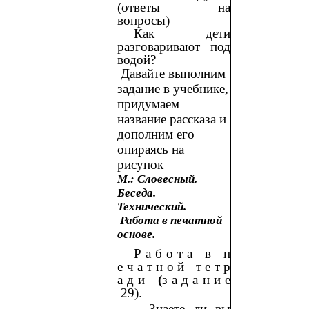
(ответы на
вопросы)
Как дети
разговаривают под
водой?
Давайте выполним
задание в учебнике,
придумаем
название рассказа и
дополним его
опираясь на
рисунок
М.: Словесный.
Беседа.
Технический.
Работа в печатной
основе.
Р а б о т а в п
е ч а т н о й т е т р
а д и
(
з а д а н и е
29).
– Знаете ли вы