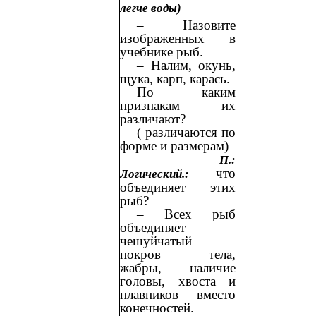
легче воды)
– Назовите
изображенных в
учебнике рыб.
– Налим, окунь,
щука, карп, карась.
По каким
признакам их
различают?
( различаются по
форме и размерам)
П.:
что
Логический.:
объединяет этих
рыб?
– Всех рыб
объединяет
чешуйчатый
покров тела,
жабры, наличие
головы, хвоста и
плавников вместо
конечностей.