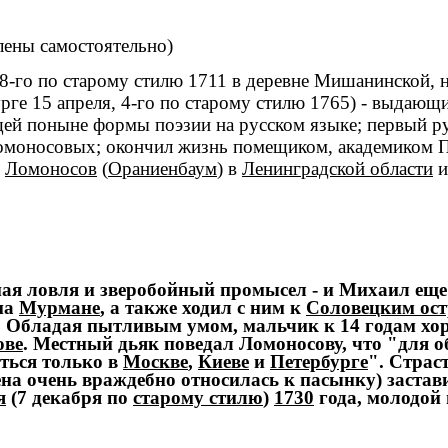
ены самостоятельно)
 8-го по
старому стилю
1711
в деревне Мишанинской, 
рге
15 апреля
, 4-го по
старому стилю
1765
) - выдающ
ющей поныне формы поэзии на
русском языке
; первый р
омоносовых; окончил жизнь помещиком, академиком
П
д
Ломоносов
(
Ораниенбаум
) в
Ленинградской области
и
я ловля и зверобойный промысел - и Михаил еще с
на
Мурмане
, а также ходил с ним к
Соловецким ос
. Обладая пытливым умом, мальчик к 14 годам хо
ове
. Местный дьяк поведал Ломоносову, что "для о
ться только в
Москве
,
Киеве
и
Петербурге
". Страс
ена очень враждебно относилась к пасынку) заста
я
(7 декабря по
старому стилю
)
1730
года, молодой