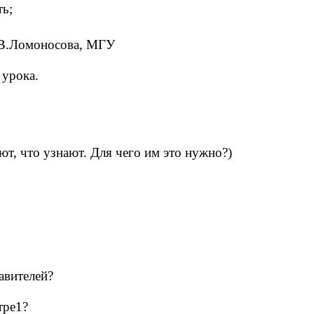
ть;
.В.Ломоносова, МГУ
 урока.
ают, что узнают. Для чего им это нужно?)
авителей?
тре1?