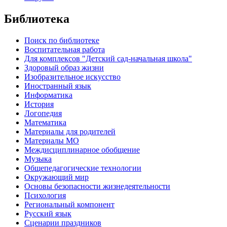
Библиотека
Поиск по библиотеке
Воспитательная работа
Для комплексов "Детский сад-начальная школа"
Здоровый образ жизни
Изобразительное искусство
Иностранный язык
Информатика
История
Логопедия
Математика
Материалы для родителей
Материалы МО
Междисциплинарное обобщение
Музыка
Общепедагогические технологии
Окружающий мир
Основы безопасности жизнедеятельности
Психология
Региональный компонент
Русский язык
Сценарии праздников