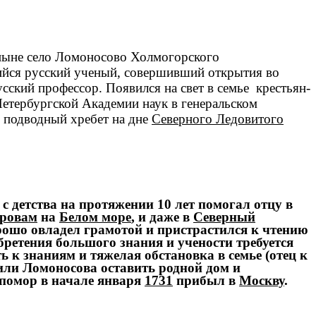
ныне село Ломоносово
Холмогорского
ийся русский ученый, совершивший открытия во
усский профессор. Появился на свет в семье крестьян-
етербургской Академии наук
в генеральском
 подводный хребет на дне
Северного Ледовитого
 детства на протяжении 10 лет помогал отцу в
тровам
на
Белом море
, и даже в
Северный
рошо овладел грамотой и пристрастился к чтению
бретения большого знания и учености требуется
ть к знаниям и тяжелая обстановка в семье (отец к
вили Ломоносова оставить родной дом и
 помор в начале января
1731
прибыл в
Москву
.