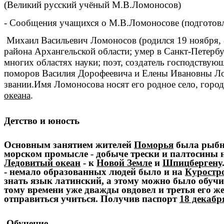
(Великий русский учёный М.В.Ломоносов)
- Сообщения учащихся о М.В.Ломоносове (подготовл
Михаил Васильевич Ломоносов (родился
19 ноября
,
района
Архангельской области
; умер в
Санкт-Петербу
многих областях науки; поэт, создатель господству
поморов
Василия Дорофеевича и Елены Ивановны Л
звании.Имя Ломоносова носят его родное село, горо
океана
.
Детство и юность
Основным занятием жителей
Поморья
была рыбна
морском промысле - добыче трески и палтосины 
Ледовитый океан
- к
Новой Земле
и
Шпицбергену
- немало образованных людей было и на
Куростр
знать язык латинский, а этому можно было обучи
тому времени уже дважды овдовел и третья его ж
отправиться учиться. Получив паспорт
18 декабр
Обучение