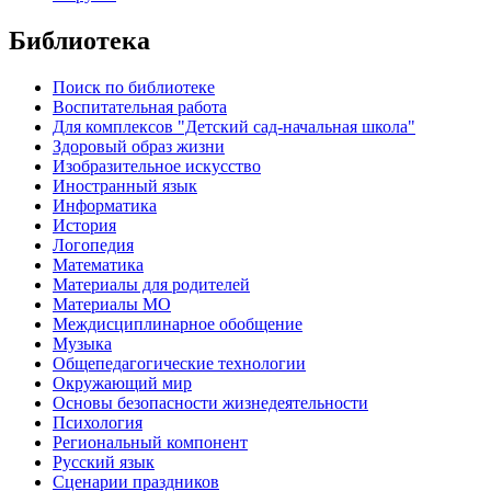
Библиотека
Поиск по библиотеке
Воспитательная работа
Для комплексов "Детский сад-начальная школа"
Здоровый образ жизни
Изобразительное искусство
Иностранный язык
Информатика
История
Логопедия
Математика
Материалы для родителей
Материалы МО
Междисциплинарное обобщение
Музыка
Общепедагогические технологии
Окружающий мир
Основы безопасности жизнедеятельности
Психология
Региональный компонент
Русский язык
Сценарии праздников