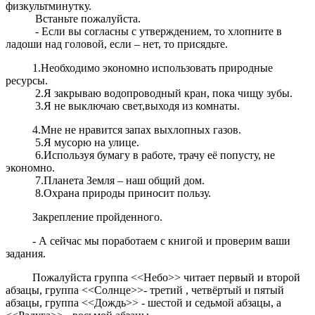
физкультминутку.
Встаньте пожалуйста.
- Если вы согласны с утверждением, то хлопните в
ладоши над головой, если – нет, то присядьте.
1.Необходимо экономно использовать природные
ресурсы.
2.Я закрываю водопроводный кран, пока чищу зубы.
3.Я не выключаю свет,выходя из комнаты.
4.Мне не нравится запах выхлопных газов.
5.Я мусорю на улице.
6.Используя бумагу в работе, трачу её попусту, не
экономно.
7.Планета Земля – наш общий дом.
8.Охрана природы приносит пользу.
Закрепление пройденного.
- А сейчас мы поработаем с книгой и проверим ваши
задания.
Пожалуйста группа <<Небо>> читает первый и второй
абзацы, группа <<Солнце>>- третий , четвёртый и пятый
абзацы, группа <<Дождь>> - шестой и седьмой абзацы, а