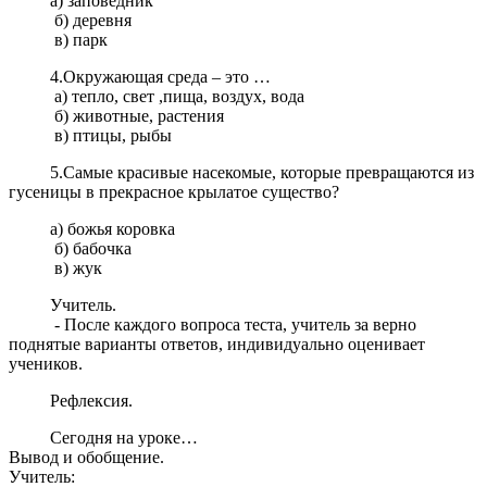
а) заповедник
б) деревня
в) парк
4.Окружающая среда – это …
а) тепло, свет ,пища, воздух, вода
б) животные, растения
в) птицы, рыбы
5.Самые красивые насекомые, которые превращаются из
гусеницы в прекрасное крылатое существо?
а) божья коровка
б) бабочка
в) жук
Учитель.
- После каждого вопроса теста, учитель за верно
поднятые варианты ответов, индивидуально оценивает
учеников.
Рефлексия.
Сегодня на уроке…
Вывод и обобщение.
Учитель: