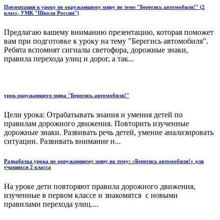
Презентация к уроку по окружающему миру по теме "Берегись автомобиля!" (2
класс, УМК "Школа России")
Предлагаю вашему вниманию презентацию, которая поможет
вам при подготовке к уроку на тему "Берегись автомобиля".
Ребята вспомнят сигналы светофора, дорожные знаки,
правила перехода улиц и дорог, а так...
урок окружающего мира "Берегись автомобиля!"
Цели урока: Отрабатывать знания и умения детей по
правилам дорожного движения. Повторить изученные
дорожные знаки. Развивать речь детей, умение анализировать
ситуации. Развивать внимание н...
Разработка урока по окружающему миру на тему: «Берегись автомобиля!» для
учащихся 2 класса
На уроке дети повторяют правила дорожного движения,
изученные в первом классе и знакомятся с новыми
правилами перехода улиц....