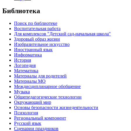
Библиотека
Поиск по библиотеке
Воспитательная работа
Для комплексов "Детский сад-начальная школа"
Здоровый образ жизни
Изобразительное искусство
Иностранный язык
Информатика
История
Логопедия
Математика
Материалы для родителей
Материалы МО
Междисциплинарное обобщение
Музыка
Общепедагогические технологии
Окружающий мир
Основы безопасности жизнедеятельности
Психология
Региональный компонент
Русский язык
Сценарии праздников