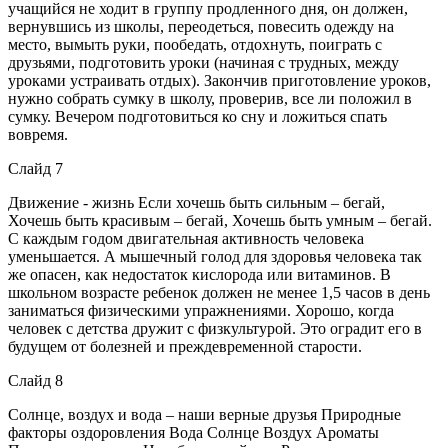
учащийся не ходит в группу продленного дня, он должен,
вернувшись из школы, переодеться, повесить одежду на
место, вымыть руки, пообедать, отдохнуть, поиграть с
друзьями, подготовить уроки (начиная с трудных, между
уроками устраивать отдых). Закончив приготовление уроков,
нужно собрать сумку в школу, проверив, все ли положил в
сумку. Вечером подготовиться ко сну и ложиться спать
вовремя.
Слайд 7
Движение - жизнь Если хочешь быть сильным – бегай,
Хочешь быть красивым – бегай, Хочешь быть умным – бегай.
С каждым годом двигательная активность человека
уменьшается. А мышечный голод для здоровья человека так
же опасен, как недостаток кислорода или витаминов. В
школьном возрасте ребенок должен не менее 1,5 часов в день
заниматься физическими упражнениями. Хорошо, когда
человек с детства дружит с физкультурой. Это оградит его в
будущем от болезней и преждевременной старости.
Слайд 8
Солнце, воздух и вода – наши верные друзья Природные
факторы оздоровления Вода Солнце Воздух Ароматы