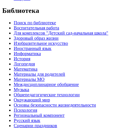
Библиотека
Поиск по библиотеке
Воспитательная работа
Для комплексов "Детский сад-начальная школа"
Здоровый образ жизни
Изобразительное искусство
Иностранный язык
Информатика
История
Логопедия
Математика
Материалы для родителей
Материалы МО
Междисциплинарное обобщение
Музыка
Общепедагогические технологии
Окружающий мир
Основы безопасности жизнедеятельности
Психология
Региональный компонент
Русский язык
Сценарии праздников