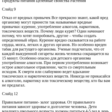
Продукты питания Целебные свойства Растения
Слайд 9
Отказ от вредных привычек Все прекрасно знают, какой вред
организму могут принести так называемые вредные
привычки: курение, употребление алкоголя, наркотиков,
токсических веществ. Почему люди курят? Одни начинают
потому, что хотят попробовать, другие – чтобы создать
определенный образ. Курение вредно сказывается на работе
сердца, мозга, легких и других органов. Но особенно вреден
табак для растущего организма. Ученые подсчитали, что от
каждой выкуренной сигареты жизнь человека сокращается на
15 минут. Особенно опасно для детского организма
употребление алкоголя. При первом употреблении возникает
острое алкогольное отравление, часто со смертельным
исходом. К смерти или слабоумию ведет вдыхание
токсических и наркотических веществ. Никогда не прикасайся
к алкоголю, наркотику или токсическому веществу, кто бы вам
не предлагал.
Слайд 12
Правильное питание- залог здоровья. От правильного
питания зависит здоровье и долголетие человека. Дети
младшего школьного возраста должны питаться 4-5 раз в день.